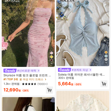
14
16
#코케트 의상
#신비로운 매력
Soleia 여름 귀여운 패셔너블한 섹시
Skyraze 여름 핑크 플로럴 프린트 주
한 홀터 타이 트위스트 오픈 백 탑
300+ 판매됨
름 메쉬 캐미 롱 드레스, 여름 드레스,
#1 TOP 3위
꽃 여성 미디 드레스
봄 옷
5,664
1.3k+ 판매됨
(1000+)
원
-30%
12,690
원
-24%