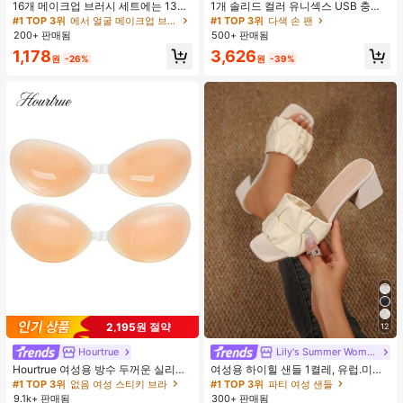
16개 메이크업 브러시 세트에는 13개
1개 솔리드 컬러 유니섹스 USB 충전
메이크업 브러시, 1개 눈물 모양 메이
식 휴대용 100단 고풍량 장시간 배터
#1 TOP 3위
에서 얼굴 메이크업 브러시 세트
#1 TOP 3위
다색 손 팬
크업 스펀지, 1개 둥근 쿠션 파우더 브
리 수명 미니 핸드헬드 팬 LCD 디스플
200+ 판매됨
500+ 판매됨
러시, 1개 삼각형 메이크업 스펀지가
레이 일상용, 여행용
1,178
3,626
포함되어 있습니다 - 클래식 세트. 부
원
-26%
원
-39%
드럽고 피부 친화적인 합성 모로 만들
어졌습니다. 여성과 소녀에게 완벽하
며, 가을과 겨울에 이상적입니다.
2,195원 절약
12
Hourtrue
Lily's Summer Women Shoes
Hourtrue 여성용 방수 두꺼운 실리콘
여성용 하이힐 샌들 1켤레, 유럽.미국
가슴 페탈, 작은 가슴 리프트업 & 푸시
플러스 사이즈 어머니날 선물, 패셔너
#1 TOP 3위
없음 여성 스티키 브라
#1 TOP 3위
파티 여성 샌들
인용, 웨딩 촬영 및 들러리용
블하고 편안한 PU 미끄럼 방지 솔리
9.1k+ 판매됨
300+ 판매됨