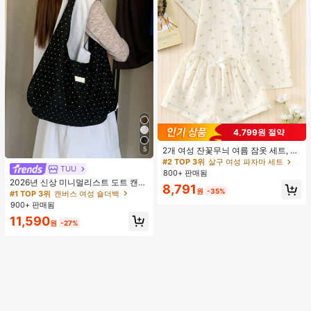
4,799원 절약
5
2개 여성 잔꽃무늬 여름 잠옷 세트, 반
팔 버튼업 셔츠 및 반바지, 캐주얼 라
#2 TOP 3위
살구 여성 파자마 세트
TUU
#1 TOP 3위
캔버스 여성 숄더백
운지웨어
800+ 판매됨
거의 매진!
2026년 신상 미니멀리스트 도트 캔버
8,791
원
-35%
스 토트백, 대용량 캐주얼 다용도 통근
#1 TOP 3위
#1 TOP 3위
캔버스 여성 숄더백
캔버스 여성 숄더백
숄더 핸드백
900+ 판매됨
거의 매진!
거의 매진!
#1 TOP 3위
캔버스 여성 숄더백
11,590
원
-27%
거의 매진!