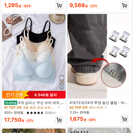
드 컬러 청키 힐 주름 텍스처 라운드
1,295
9,568
토 오픈토 슬립온 하이힐, 힐 높이 5c
원
-63%
원
-37%
m, 실내외 겸용, 귀엽고 고급스러운 데
일리.파티.볼.휴가.홈.캠퍼스.모임.오
피스용, 2026 봄/여름 신상 (약간 크게
나옴)
6,540원 절약
4개 심리스 무선 브라 세트,
4개/12개/24개 투명 밑단 클립 - 바지
국내배송
작은 가슴 보정, 초박형 통기성 아이스
밑단 끌림 방지를 위한 심리스 무봉제
#1 TOP 3위
4종 세트 여성 브라 & 브랄렛
#2 TOP 3위
에서 마개
실크 섹시 편안한 백리스 란제리 브라,
조절기, 의류 수선 및 깔끔한 바지 길
2.2k+ 판매됨
600+ 판매됨
(500+)
조절 가능
이 맞춤을 위한 숨겨진 밑단 조절 클립
1,675
17,750
(랜덤 색상)
원
-24%
원
-27%