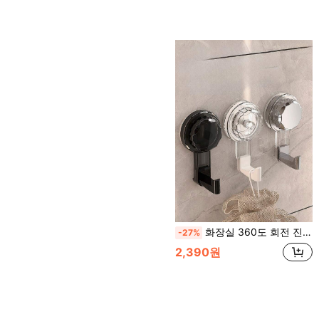
화장실 360도 회전 진공 흡반 벽걸이 무설치 논트래킹 접착식 후크, 방, 문, 부엌 후크, 수건, 옷가지 화장실용, 남녀 모두 차키 등을 걸 수 있습니다
-27%
2,390원