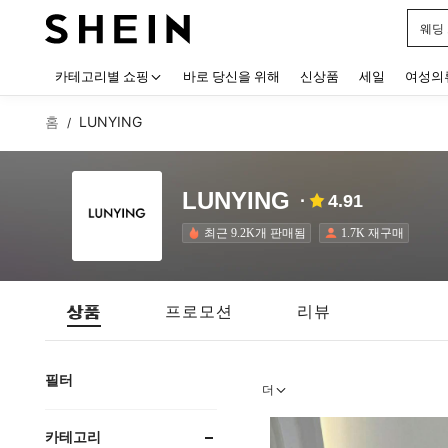
웨딩
Use up
카테고리별 쇼핑
바로 당신을 위해
신상품
세일
여성의
홈
LUNYING
/
LUNYING
4.91
최근 9.2K개 판매됨
1.7K 재구매
상품
프로모션
리뷰
필터
더
카테고리