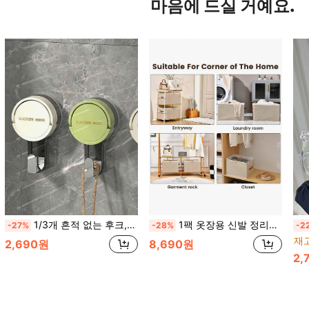
마음에 드실 거예요.
1/3개 흔적 없는 후크, 방수 강력 접착 후크, 욕실 및 주방 용품 보관, 펀칭 및 간편한 설치 없음, 실외 및 매끄러운 디자인, 실외, 주방, 문, 가정 장식, 욕실 액세서리, 페르체로, 옷 벽, 후크, 벽 후크, 옷걸이, 벽 프레임, 코트 후크, 사진 벽 프레임에 적합
1팩 옷장용 신발 정리함, 조절 가능한 칸막이가 있는 투명 접이식 신발 용기, 침실 옷장 정리를 위한 강화 손잡이가 있는 공간 절약형 신발 보관함, 운동화 부츠 힐 플랫에 완벽한 쌓을 수 있는 투명 신발 진열 케이스, 쉬운 접근 디자인의 내구성 있는 신발 보관 솔루션
-27%
-28%
-2
재고
2,690원
8,690원
2,