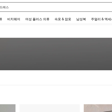
 드레스
 and down arrow keys to navigate search 최근 검색어 and 검색 후 발견. Press Enter 
류
비치웨어
여성 플러스 의류
속옷 & 잠옷
남성복
주얼리 & 액