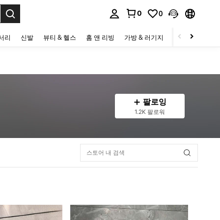
0
0
to select.
세서리
신발
뷰티 & 헬스
홈 앤 리빙
가방 & 러기지
스포츠 & 아웃
팔로잉
1.2K 팔로워