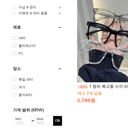
수납 & 정리
이벤트 & 파티 용품
재료
ABS
폴리에스터
PC
장소
휴일 파티
1 쌍의 복고풍 사각 라이트 패션 안경 - 여성의 일상복에 적합 - 투명 렌즈, 스타일리시한 안경, 복고풍 스타일, 심플한 디자인, 내
-22%
귀가
재고 2개 남음
총각파티
2,790원
가격 범위 (KRW)
Min:
Max:
OK