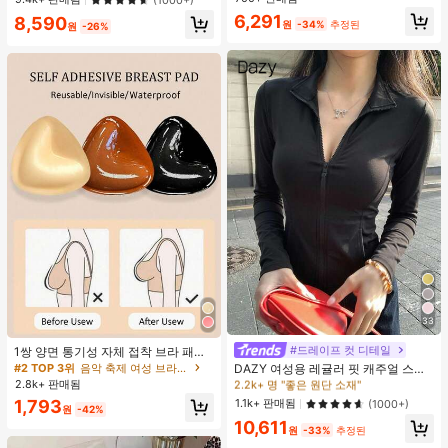
30+ 명 "좋은 원단 소재"
거의 매진!
6,291
8,590
원
-34%
추정된
원
-26%
33
#1 TOP 3위
에서 K-J 트렌드 추천 상품 여성 아우터웨어
2.2k+ 명 "좋은 원단 소재"
#드레이프 컷 디테일
1쌍 양면 통기성 자체 접착 브라 패드,
두꺼워진 삼각형 푸쉬업 디자인, 재사
#2 TOP 3위
음악 축제 여성 브라 액세서리
#1 TOP 3위
#1 TOP 3위
에서 K-J 트렌드 추천 상품 여성 아우터웨어
에서 K-J 트렌드 추천 상품 여성 아우터웨어
DAZY 여성용 레귤러 핏 캐주얼 스포
용 가능, 보이지 않는 비키니 브라 삽
츠 지퍼업 봄버 재킷, 봄, 가을 여성 의
2.8k+ 판매됨
2.2k+ 명 "좋은 원단 소재"
2.2k+ 명 "좋은 원단 소재"
입물, 수영에 적합
류 여성 코트
#1 TOP 3위
에서 K-J 트렌드 추천 상품 여성 아우터웨어
1.1k+ 판매됨
1,793
(1000+)
원
-42%
2.2k+ 명 "좋은 원단 소재"
10,611
원
-33%
추정된