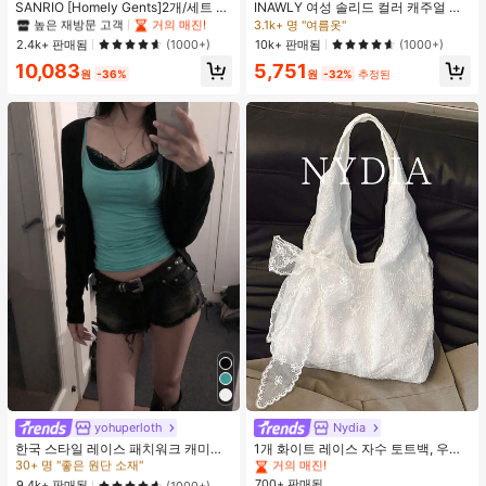
#1 TOP 3위
#1 TOP 3위
프라이드 월 여성 파자마 세트
프라이드 월 여성 파자마 세트
SANRIO [Homely Gents]2개/세트 여
INAWLY 여성 솔리드 컬러 캐주얼 얇
성 프린트 라펠 반팔 버튼 포켓 상의
은 가디건, 봄/여름
높은 재방문 고객
높은 재방문 고객
거의 매진!
거의 매진!
3.1k+ 명 "여름옷"
및 보우 반바지 잠옷 세트, 캐주얼 홈
#1 TOP 3위
프라이드 월 여성 파자마 세트
2.4k+ 판매됨
10k+ 판매됨
(1000+)
(1000+)
웨어, 봄/여름에 적합
높은 재방문 고객
거의 매진!
10,083
5,751
원
-36%
원
-32%
추정된
#1 TOP 3위
에서 녹색 다용도로 활용 가능한 데일리 탑
#1 TOP 3위
베이지 여성 토트백
30+ 명 "좋은 원단 소재"
거의 매진!
yohuperloth
Nydia
#1 TOP 3위
#1 TOP 3위
에서 녹색 다용도로 활용 가능한 데일리 탑
에서 녹색 다용도로 활용 가능한 데일리 탑
#1 TOP 3위
#1 TOP 3위
베이지 여성 토트백
베이지 여성 토트백
한국 스타일 레이스 패치워크 캐미솔
1개 화이트 레이스 자수 토트백, 우아
탱크 탑, Y2K 에스테틱, 스트리트웨어
한 리본 숄더백, 로맨틱 대용량 여성
30+ 명 "좋은 원단 소재"
30+ 명 "좋은 원단 소재"
거의 매진!
거의 매진!
캐주얼 여름
데일리 쇼핑 여행 핸드백
700+ 판매됨
#1 TOP 3위
에서 녹색 다용도로 활용 가능한 데일리 탑
#1 TOP 3위
베이지 여성 토트백
9.4k+ 판매됨
(1000+)