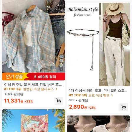
5
5,459원 절약
#1 TOP 3위
헐렁한 여성 블라우스
110+ 명 "예쁨"
여성 캐주얼 블루 체크 긴팔 버튼 프론
#2 TOP 3위
보호 여성 벨트
트 폴리에스터 셔츠, 레귤러 핏, 봄 의
#1 TOP 3위
#1 TOP 3위
헐렁한 여성 블라우스
헐렁한 여성 블라우스
거의 매진!
1개 여성용 허리 로프, 미니멀리스트
류, 편안한 스타일
1.9k+ 판매됨
110+ 명 "예쁨"
110+ 명 "예쁨"
보헤미안 패션 매듭 허리 벨트, 드레
#2 TOP 3위
#2 TOP 3위
보호 여성 벨트
보호 여성 벨트
스, 캐주얼 팬츠와 함께 일상 착용에
#1 TOP 3위
헐렁한 여성 블라우스
11,331
900+ 판매됨
거의 매진!
거의 매진!
원
-33%
적합한 장식용 허리 액세서리
110+ 명 "예쁨"
#2 TOP 3위
보호 여성 벨트
2,690
원
-21%
거의 매진!