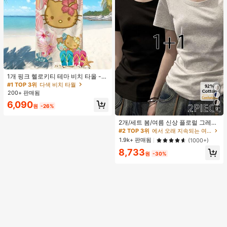
#1 TOP 3위
다색 비치 타월
거의 매진!
1개 핑크 헬로키티 테마 비치 타올 -
해변, 수영, 야외 캠핑 및 여행을 위해
#1 TOP 3위
#1 TOP 3위
다색 비치 타월
다색 비치 타월
디자인된 필수 카툰 테마 아이템. 이
200+ 판매됨
거의 매진!
거의 매진!
오버사이즈 비치 타올은 흡수력이 뛰
#1 TOP 3위
다색 비치 타월
6,090
어나고 빠르게 건조되어 여행, 수영장
원
-26%
9
거의 매진!
놀이 또는 가정 목욕에 이상적인 선택
#2 TOP 3위
에서 오래 지속되는 여성 상의, 블라우스 & 티
입니다.
높은 재방문 고객
30+ 명 "여름옷"
2개/세트 봄/여름 신상 플로럴 그레이
+ 블랙 반팔 티셔츠, 여성 슬림핏 솔리
#2 TOP 3위
#2 TOP 3위
에서 오래 지속되는 여성 상의, 블라우스 & 티
에서 오래 지속되는 여성 상의, 블라우스 & 티
드 컬러 언더셔츠 캐주얼
높은 재방문 고객
높은 재방문 고객
30+ 명 "여름옷"
30+ 명 "여름옷"
1.9k+ 판매됨
(1000+)
#2 TOP 3위
에서 오래 지속되는 여성 상의, 블라우스 & 티
8,733
원
-30%
높은 재방문 고객
30+ 명 "여름옷"