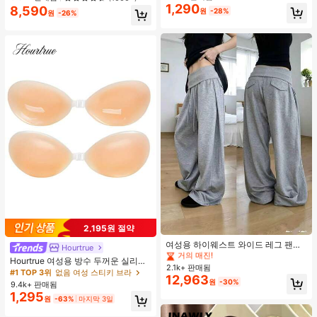
1,290
8,590
원
-28%
원
-26%
#1 TOP 3위
에서 평상복 캐주얼 바지
2,195원 절약
거의 매진!
#1 TOP 3위
#1 TOP 3위
에서 평상복 캐주얼 바지
에서 평상복 캐주얼 바지
여성용 하이웨스트 와이드 레그 팬츠,
Hourtrue
봄 드로스트링 루즈 롱 팬츠, 레이지
거의 매진!
거의 매진!
Hourtrue 여성용 방수 두꺼운 실리콘
릴랙스드 스타일 그레이
2.1k+ 판매됨
#1 TOP 3위
에서 평상복 캐주얼 바지
가슴 페탈, 작은 가슴 리프트업 & 푸시
#1 TOP 3위
없음 여성 스티키 브라
12,963
인용, 웨딩 촬영 및 들러리용
거의 매진!
원
-30%
9.4k+ 판매됨
1,295
원
-63%
마지막 3일