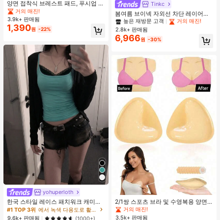
#1 TOP 3위
#1 TOP 3위
음악 축제 여성 브라 액세서리
음악 축제 여성 브라 액세서리
양면 접착식 브레스트 패드, 푸시업 및
높은 재방문 고객
거의 매진!
Tinkc
리프트업 디자인, 방수 접착 컵, 브라
거의 매진!
거의 매진!
#1 TOP 3위
#1 TOP 3위
에서 노란색 오피스 데일리 탑
에서 노란색 오피스 데일리 탑
봄여름 브이넥 자외선 차단 레이어링
패딩 및 가슴 보정 제품에 적합
3.9k+ 판매됨
#1 TOP 3위
음악 축제 여성 브라 액세서리
다용도 긴팔 티셔츠 여성용 탑, 유로
높은 재방문 고객
높은 재방문 고객
거의 매진!
거의 매진!
1,390
썸머 옐로우
거의 매진!
2.8k+ 판매됨
원
-22%
#1 TOP 3위
에서 노란색 오피스 데일리 탑
6,966
높은 재방문 고객
거의 매진!
원
-30%
yohuperloth
한국 스타일 레이스 패치워크 캐미솔
2/1쌍 스포츠 브라 및 수영복용 양면
탱크 탑, Y2K 에스테틱, 스트리트웨어
접착 브라 패드
거의 매진!
#1 TOP 3위
에서 녹색 다용도로 활용 가능한 데일리 탑
캐주얼 여름
3.5k+ 판매됨
9.6k+ 판매됨
(1000+)