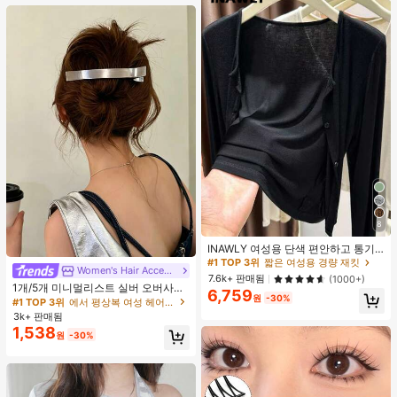
8
#1 TOP 3위
짧은 여성용 경량 재킷
거의 매진!
INAWLY 여성용 단색 편안하고 통기
성 좋은 긴 소매 앞면 버튼 캐주얼 다
#1 TOP 3위
#1 TOP 3위
짧은 여성용 경량 재킷
짧은 여성용 경량 재킷
Women's Hair Accessories
#1 TOP 3위
에서 평상복 여성 헤어 액세서리
용도 얇은 가디건
거의 매진!
거의 매진!
7.6k+ 판매됨
(1000+)
거의 매진!
1개/5개 미니멀리스트 실버 오버사이
6,759
#1 TOP 3위
짧은 여성용 경량 재킷
원
-30%
즈 메탈 여성용 헤어 클립, 업스타일,
#1 TOP 3위
#1 TOP 3위
에서 평상복 여성 헤어 액세서리
에서 평상복 여성 헤어 액세서리
거의 매진!
브레이딩, 번을 위한 프리미엄 헤어 액
3k+ 판매됨
거의 매진!
거의 매진!
세서리, 악어 헤어 클립, 솔리드 컬러
1,538
#1 TOP 3위
에서 평상복 여성 헤어 액세서리
원
-30%
매끄러운 표면 손상 없는 헤어 클립,
거의 매진!
오버사이즈 12CM 실버 헤어 클립, 사
계절용