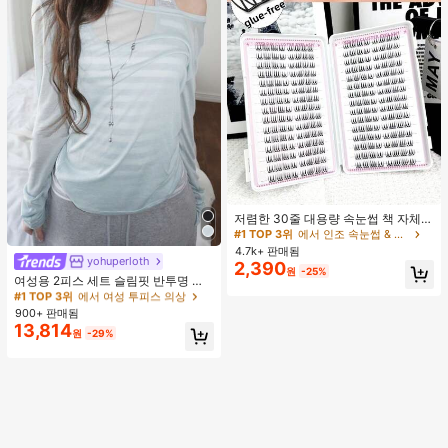
#1 TOP 3위
에서 인조 속눈썹 & 접착제
거의 매진!
저렴한 30줄 대용량 속눈썹 책 자체
접착 속눈썹 C컬 속눈썹 만화 속눈썹
#1 TOP 3위
#1 TOP 3위
에서 인조 속눈썹 & 접착제
에서 인조 속눈썹 & 접착제
고양이 눈 속눈썹 요정 속눈썹 재사용
4.7k+ 판매됨
거의 매진!
거의 매진!
가능한 접착제 없는 속눈썹 매일 착용
yohuperloth
#1 TOP 3위
에서 여성 투피스 의상
2,390
#1 TOP 3위
에서 인조 속눈썹 & 접착제
원
-25%
속눈썹
거의 매진!
여성용 2피스 세트 슬림핏 반투명 스
거의 매진!
파게티 스트랩 스트라이프 캐미솔 탑
#1 TOP 3위
#1 TOP 3위
에서 여성 투피스 의상
에서 여성 투피스 의상
우아한
900+ 판매됨
거의 매진!
거의 매진!
13,814
#1 TOP 3위
에서 여성 투피스 의상
원
-29%
거의 매진!