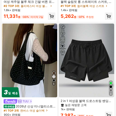
여성 캐주얼 블루 체크 긴팔 버튼 프론
블랙 슬림핏 롱 스트레이트 스커트, 여
트 폴리에스터 셔츠, 레귤러 핏, 봄 의
성 패션 폴리에스터 캐주얼 파티 스커
#2 TOP 3위
폴리에스터 여성 블라우스
#1 TOP 3위
컬러블록 여성 스커트
류, 편안한 스타일
트, 다용도 및 귀여운, 일상 착용에 적
1.8k+ 판매됨
1.4k+ 판매됨
합, 여름 휴가. 해변, 음악 축제 및 여름
11,331
5,262
휴가에 완벽, 90년대
원
-33%
마지막 2일
원
-37%
추정된
6
#1 TOP 3위
여성 액티브 바텀
4
높은 재방문 고객
#1 TOP 3위
#1 TOP 3위
여성 액티브 바텀
여성 액티브 바텀
2 in 1 여성용 블랙 드로스트링 밴딩
TUU
허리 곡선 밑단 캐주얼 러닝 트레이닝
높은 재방문 고객
높은 재방문 고객
2026년 신상 미니멀리스트
국내배송
운동 반바지
1k+ 판매됨
#1 TOP 3위
여성 액티브 바텀
도트 캔버스 토트백, 대용량 캐주얼 다
#1 TOP 3위
캔버스 여성 숄더백
용도 통근 숄더 핸드백
높은 재방문 고객
7,387
900+ 판매됨
원
-36%
추정된