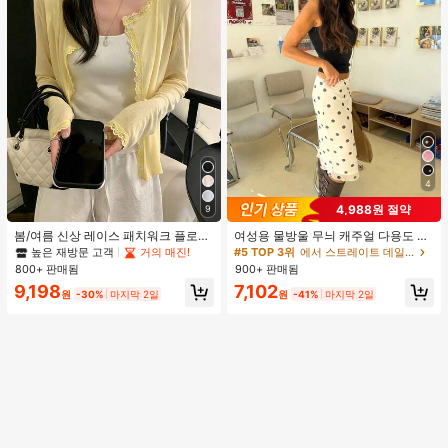
4
4,988원 절약
9
봄/여름 신상 레이스 패치워크 플로럴
여성용 물방울 무늬 캐주얼 다용도 데
트림 소프트 니트 가디건 경량 재킷 탑
이트 & 외출 A라인 스커트 봄
높은 재방문 고객
거의 매진!
#5 TOP 3위
에서 스트레이트 데일리 스커트
여성용, 코티지코어 옐로우
800+ 판매됨
900+ 판매됨
9,198
7,102
원
-30%
마지막 2일
원
-41%
마지막 2일