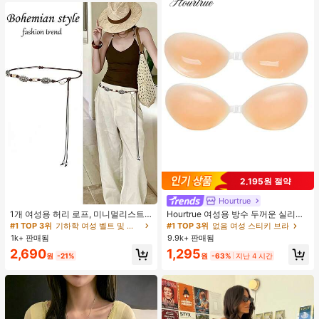
2,195원 절약
Hourtrue
#1 TOP 3위
기하학 여성 벨트 및 벨트 액세서리
거의 매진!
1개 여성용 허리 로프, 미니멀리스트
Hourtrue 여성용 방수 두꺼운 실리콘
보헤미안 패션 매듭 허리 벨트, 드레
가슴 페탈, 작은 가슴 리프트업 & 푸시
#1 TOP 3위
#1 TOP 3위
기하학 여성 벨트 및 벨트 액세서리
기하학 여성 벨트 및 벨트 액세서리
#1 TOP 3위
없음 여성 스티키 브라
스, 캐주얼 팬츠와 함께 일상 착용에
인용, 웨딩 촬영 및 들러리용
1k+ 판매됨
9.9k+ 판매됨
거의 매진!
거의 매진!
적합한 장식용 허리 액세서리
#1 TOP 3위
기하학 여성 벨트 및 벨트 액세서리
2,690
1,295
원
-21%
원
-63%
지난 4 시간
거의 매진!