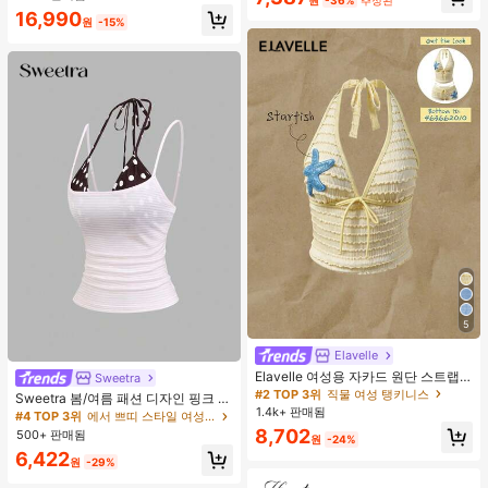
16,990
원
-15%
5
Elavelle
Elavelle 여성용 자카드 원단 스트랩
Sweetra
불가사리 장식 홀터 탑, 봄/여름에 적
#2 TOP 3위
직물 여성 탱키니스
Sweetra 봄/여름 패션 디자인 핑크 스
합 (탑만 포함, 반바지 미포함)
1.4k+ 판매됨
트라이프 브라운 폴카 도트 스파게티
#4 TOP 3위
에서 쁘띠 스타일 여성 상의, 블라우스 & 티
스트랩 2 In 1 스위트 걸리시 비치 로
8,702
500+ 판매됨
원
-24%
맨틱 휴가 스타일 여성용 캐미 탱크 탑
6,422
원
-29%