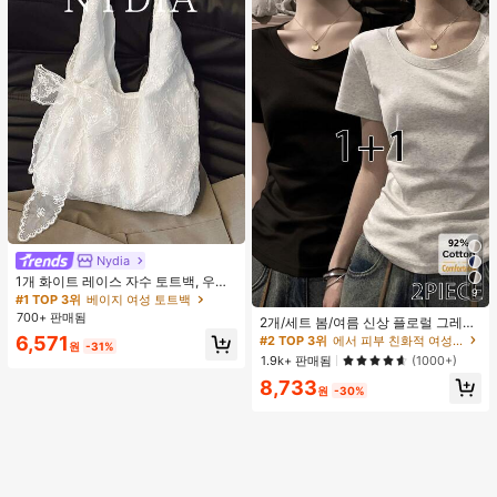
Nydia
#1 TOP 3위
베이지 여성 토트백
거의 매진!
1개 화이트 레이스 자수 토트백, 우아
9
한 리본 숄더백, 로맨틱 대용량 여성
#1 TOP 3위
#1 TOP 3위
베이지 여성 토트백
베이지 여성 토트백
#2 TOP 3위
에서 피부 친화적 여성 상의, 블라우스 & 티
데일리 쇼핑 여행 핸드백
700+ 판매됨
거의 매진!
거의 매진!
높은 재방문 고객
2개/세트 봄/여름 신상 플로럴 그레이
+ 블랙 반팔 티셔츠, 여성 슬림핏 솔리
#1 TOP 3위
베이지 여성 토트백
6,571
#2 TOP 3위
#2 TOP 3위
에서 피부 친화적 여성 상의, 블라우스 & 티
에서 피부 친화적 여성 상의, 블라우스 & 티
원
-31%
드 컬러 언더셔츠 캐주얼
거의 매진!
높은 재방문 고객
높은 재방문 고객
1.9k+ 판매됨
(1000+)
#2 TOP 3위
에서 피부 친화적 여성 상의, 블라우스 & 티
8,733
원
-30%
높은 재방문 고객