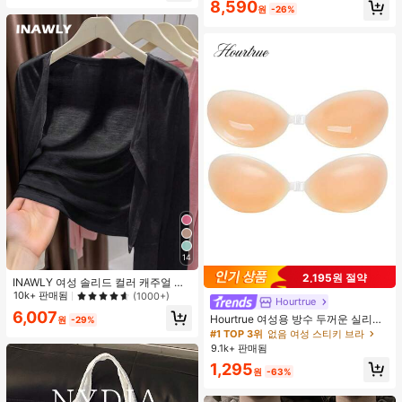
8,590
원
-26%
14
2,195원 절약
INAWLY 여성 솔리드 컬러 캐주얼 얇
은 가디건, 봄/여름
10k+ 판매됨
(1000+)
Hourtrue
6,007
Hourtrue 여성용 방수 두꺼운 실리콘
원
-29%
가슴 페탈, 작은 가슴 리프트업 & 푸시
#1 TOP 3위
없음 여성 스티키 브라
인용, 웨딩 촬영 및 들러리용
9.1k+ 판매됨
1,295
원
-63%