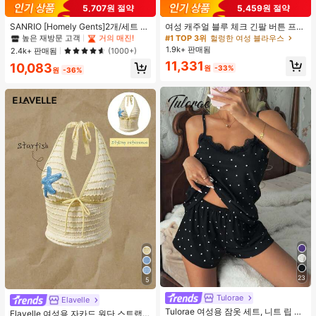
#1 TOP 3위
프라이드 월 여성 파자마 세트
5,707원 절약
5,459원 절약
높은 재방문 고객
거의 매진!
#1 TOP 3위
#1 TOP 3위
프라이드 월 여성 파자마 세트
프라이드 월 여성 파자마 세트
SANRIO [Homely Gents]2개/세트 여
여성 캐주얼 블루 체크 긴팔 버튼 프론
성 프린트 라펠 반팔 버튼 포켓 상의
트 폴리에스터 셔츠, 레귤러 핏, 봄 의
높은 재방문 고객
높은 재방문 고객
거의 매진!
거의 매진!
#1 TOP 3위
헐렁한 여성 블라우스
및 보우 반바지 잠옷 세트, 캐주얼 홈
류, 편안한 스타일
1.9k+ 판매됨
#1 TOP 3위
프라이드 월 여성 파자마 세트
2.4k+ 판매됨
(1000+)
웨어, 봄/여름에 적합
높은 재방문 고객
거의 매진!
11,331
10,083
원
-33%
원
-36%
23
5
#1 TOP 3위
직물 여성 비치웨어
Tulorae
거의 매진!
Elavelle
Tulorae 여성용 잠옷 세트, 니트 립 원
#1 TOP 3위
#1 TOP 3위
직물 여성 비치웨어
직물 여성 비치웨어
Elavelle 여성용 자카드 원단 스트랩