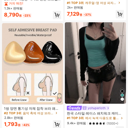
단, 하트 프린트 대비 레이스 트림, 로
#1 TOP 3위
캐주얼-영 여성 파자마 세트
불가사리 장식 홀터 탑, 봄/여름에 적
거의 매진!
거의 매진!
맨틱 달콤 귀여운 섹시 캐미솔 & 반바
합 (탑만 포함, 반바지 미포함)
2k+ 판매됨
1.3k+ 판매됨
#1 TOP 3위
직물 여성 비치웨어
지 베이비돌 잠옷 세트 투피스 나이트
7,129
거의 매진!
8,790
세트 섹시 잠옷 세트 여성용 잠옷 롬퍼
원
-37%
원
-23%
투피스 잠옷 세트 여성용 잠옷 세트 도
트 잠옷 세트 잠옷 반바지 세트 투피스
잠옷 세트 여성용 여름 세트 도트 반바
지 세트 여성용 잠옷 세트 반바지 잠옷
세트 여성용 투피스 여름 라운지 세트
yohuperloth
1쌍 양면 통기성 자체 접착 브라 패드,
두꺼워진 삼각형 푸쉬업 디자인, 재사
#2 TOP 3위
음악 축제 여성 브라 액세서리
한국 스타일 레이스 패치워크 캐미솔
용 가능, 보이지 않는 비키니 브라 삽
탱크 탑, Y2K 에스테틱, 스트리트웨어
2.8k+ 판매됨
#1 TOP 3위
에서 녹색 다용도로 활용 가능한 데일리 탑
입물, 수영에 적합
캐주얼 여름
9.4k+ 판매됨
1,793
(1000+)
원
-42%