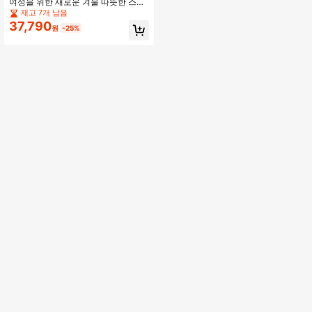
여성을 위한 새로운 겨울 따뜻한 스노
우 부츠, 야외 스포츠 두꺼운 미드-카
재고 7개 남음
프 플랫 힐 슈즈
37,790
원
-25%