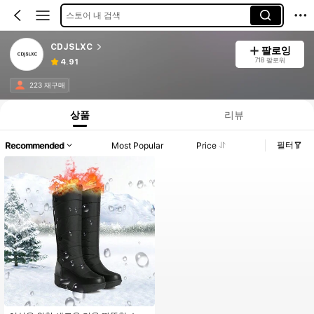
스토어 내 검색
CDJSLXC
팔로잉
718 팔로워
4.91
223 재구매
상품
리뷰
필터
Recommended
Most Popular
Price