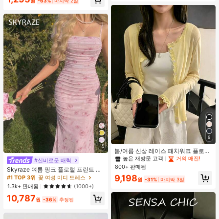
원
-63%
마지막 2일
9
15
봄/여름 신상 레이스 패치워크 플로럴
트림 소프트 니트 가디건 경량 재킷 탑
높은 재방문 고객
거의 매진!
#신비로운 매력
여성용, 코티지코어 옐로우
800+ 판매됨
Skyraze 여름 핑크 플로럴 프린트 주
름 메쉬 캐미 롱 드레스, 여름 드레스,
9,198
#1 TOP 3위
꽃 여성 미디 드레스
원
-31%
마지막 3일
봄 옷
1.3k+ 판매됨
(1000+)
10,787
원
-36%
추정된