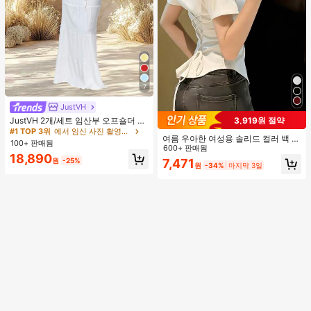
7
JustVH
JustVH 2개/세트 임산부 오프숄더 러
3,919원 절약
플 헴 크롭 탑과 플로잉 맥시 스커트
#1 TOP 3위
에서 임신 사진 촬영용 의상
여름 우아한 여성용 솔리드 컬러 백 타
세트, 사진 촬영과 비치웨어에 적합한
100+ 판매됨
이 셔츠 (참고: 가볍고 통기성 있는 얇
600+ 판매됨
봄 화이트 가을
18,890
은 스타일) 허리 드로스트링 디자인 화
원
-25%
7,471
원
-34%
마지막 3일
이트, 조용한 럭셔리