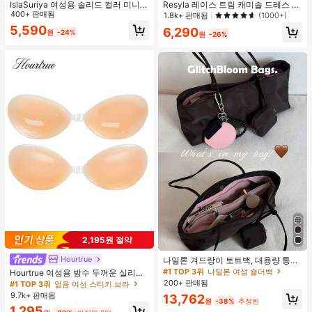
IslaSuriya 여성용 솔리드 컬러 미니멀
Resyla 레이스 트림 캐미솔 드레스 커
리스트 오프숄더 티셔츠, 캐주얼 일상
400+ 판매됨
버업, 긴팔 니트 숄 경량 여름 자외선
1.8k+ 판매됨
(1000+)
복
차단 여성용 상의
5,590
6,290
원
-24%
원
-26%
2,195원 절약
Hourtrue
나일론 겨드랑이 토트백, 대용량 통근
숄더백, 작은 메이크업 백 포함, 펜던
#1 TOP 3위
나일론 여성 숄더백
Hourtrue 여성용 방수 두꺼운 실리콘
트 미포함, 가벼운 일상 핸드백 (펜던
가슴 페탈, 작은 가슴 리프트업 & 푸시
200+ 판매됨
#1 TOP 3위
없음 여성 스티키 브라
트 미포함)
인용, 웨딩 촬영 및 들러리용
9.7k+ 판매됨
13,762
원
-38%
추정된
1,295