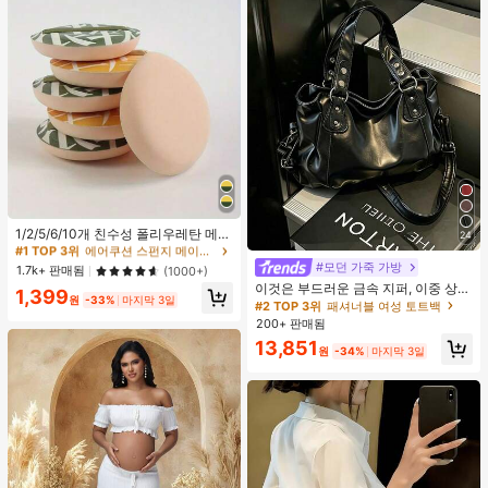
#1 TOP 3위
에어쿠션 스펀지 메이크업 퍼프 & 스폰지
높은 재방문 고객
1/2/5/6/10개 친수성 폴리우레탄 메이
24
크업 스펀지 세트, 부드러운 파우더 퍼
#1 TOP 3위
#1 TOP 3위
에어쿠션 스펀지 메이크업 퍼프 & 스폰지
에어쿠션 스펀지 메이크업 퍼프 & 스폰지
프, 얼굴, 파운데이션 및 컨실러 블렌
#모던 가죽 가방
높은 재방문 고객
높은 재방문 고객
1.7k+ 판매됨
(1000+)
딩 도구에 적합, 다기능 건식/습식 사
이것은 부드러운 금속 지퍼, 이중 상단
#1 TOP 3위
에어쿠션 스펀지 메이크업 퍼프 & 스폰지
1,399
용, 유니섹스, 메이크업, 저렴한, 방 장
원
-33%
마지막 3일
손잡이, 조절 가능한 긴 어깨 스트랩이
#2 TOP 3위
패셔너블 여성 토트백
높은 재방문 고객
식, 화장대, 여행, 침실, 메이크업 액세
특징인 세련되고 미니멀한 블랙 대용
200+ 판매됨
서리, 퍼프, 메이크업 블렌더, 파우더
량 여성용 핸드백입니다. 여성들은 어
퍼프, 메이크업 스펀지, 저렴한, 스타
13,851
깨에 메거나, 크로스백으로 메거나, 손
원
-34%
마지막 3일
킹 스터퍼, 메이크업, 메이크업 도구,
으로 들 수 있습니다. 이 가방은 꼼꼼
저렴한 물건, 선물, 여성용 선물, 크리
하게 바느질되어 출퇴근, 쇼핑, 출장,
스마스 선물, 경품, 여행, 저렴한 물건,
사무실 사용 및 일상적인 출퇴근에 적
여행 필수품
합합니다.