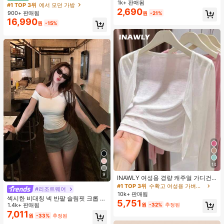
스, 캐주얼 팬츠와 함께 일상 착용에
1k+ 판매됨
#1 TOP 3위
기하학 여성 벨트 및 벨트 액세서리
도트 캔버스 토트백, 대용량 캐주얼 다
#1 TOP 3위
에서 모던 가방
적합한 장식용 허리 액세서리
2,690
용도 통근 숄더 핸드백
거의 매진!
900+ 판매됨
원
-21%
16,990
원
-15%
14
9
INAWLY 여성용 경량 캐주얼 가디건,
여름
#1 TOP 3위
수확고 여성용 가벼운 카디건
#리조트웨어
10k+ 판매됨
섹시한 비대칭 넥 반팔 슬림핏 크롭 탑
5,751
원
-32%
추정된
화이트 여름
1.4k+ 판매됨
7,011
원
-33%
추정된