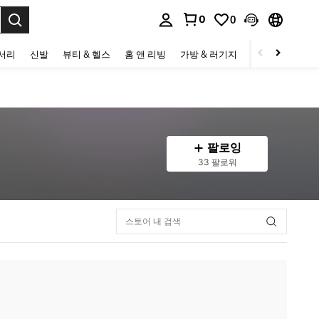
0
0
to select.
세서리
신발
뷰티 & 헬스
홈 앤 리빙
가방 & 러기지
스포츠 & 아웃
팔로잉
33 팔로워