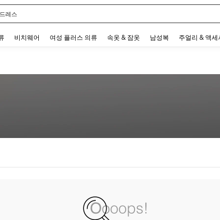
 드레스
 and down arrow keys to navigate search 최근 검색어 and 검색 후 발견. Press Enter 
류
비치웨어
여성 플러스 의류
속옷 & 잠옷
남성복
주얼리 & 액