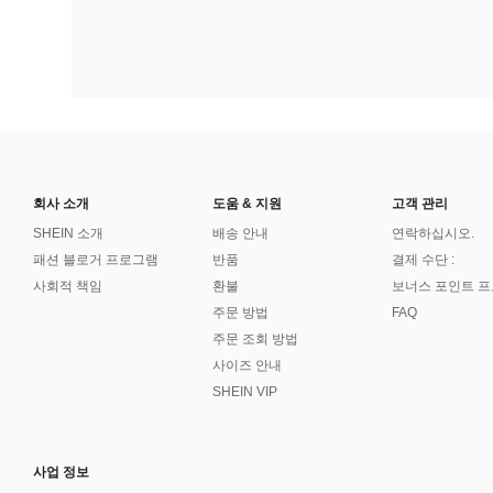
회사 소개
도움 & 지원
고객 관리
SHEIN 소개
배송 안내
연락하십시오.
패션 블로거 프로그램
반품
결제 수단 :
사회적 책임
환불
보너스 포인트 
주문 방법
FAQ
주문 조회 방법
사이즈 안내
SHEIN VIP
사업 정보