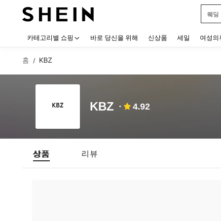
웨딩
Use up
카테고리별 쇼핑
바로 당신을 위해
신상품
세일
여성의
홈
KBZ
/
KBZ
4.92
상품
리뷰