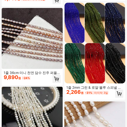
1줄 36cm 미니 천연 담수 진주 퍼플
9,890
라이스 진주 비즈 주얼리 제작 DIY 여
원
-24%
성 남성 목걸이 팔찌 수공예 액세서리
1줄 2mm 그린 & 로얄 블루 스피넬 비
2,266
즈 참 DIY 수제 목걸이 귀걸이 팔찌 주
원
-31%
마지막 3일
얼리 액세서리용