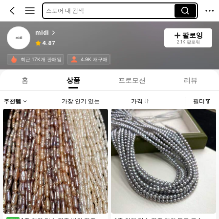
스토어 내 검색
midi
팔로잉
2.1K 팔로워
4.87
최근 17K개 판매됨
4.9K 재구매
홈
상품
프로모션
리뷰
추천템
가장 인기 있는
가격
필터