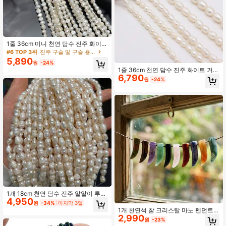
1줄 36cm 미니 천연 담수 진주 화이트
너겟 진주 비즈 주얼리 만들기 DIY 여
#6 TOP 3위
진주 구슬 및 구슬 용품
성 남성 목걸이 팔찌 수공예 액세서리
5,890
원
-24%
1줄 36cm 천연 담수 진주 화이트 거의
6,790
둥근 진주 비즈 주얼리 제작 DIY 여성
원
-24%
남성 목걸이 팔찌 수공예 액세서리
1개 18cm 천연 담수 진주 알알이 루스
4,950
비즈 매력적 여성 남성 목걸이 팔찌 주
원
-34%
마지막 3일
얼리 제작 액세서리용
1개 천연석 참 크리스탈 마노 펜던트
2,990
주얼리 제작 DIY 목걸이 수공예 액세
원
-23%
서리