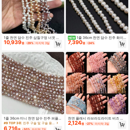
1줄 천연 담수 진주 삼칠구멍 너겟 진
1줄 36cm 천연 담수 진주 화이
NEW
10,939
7,390
주 구슬 주얼리 제작 DIY 여성 남성 목
트 거의 둥근 진주 비즈 주얼리 제작 D
원
-29%
마지막 3일
원
-24%
걸이 팔찌 수공예 액세서리
IY 여성 남성 목걸이 팔찌 수공예 액세
서리
1줄 36cm 미니 천연 담수 진주 퍼플
천연 플래시 라브라도라이트 비즈 비
2,124
너겟 진주 비즈 주얼리 제작 DIY 여성
대칭 프리폼 칩 자갈 비즈 주얼리 제작
#9 TOP 3위
진주 구슬 및 구슬 용품
원
-27%
마지막 3일
남성 목걸이 팔찌 수공예 액세서리
용 DIY 목걸이 팔찌 40CM
6,716
원
-30%
마지막 2일