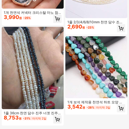
1개 천연석 커넥터 크리스탈 마노 참
3,990
스톤 주얼리 제작 DIY 목걸이 팔찌 수
원
-25%
공예 액세서리
1줄 2/3/4/6/8/10mm 천연 담수 조개
2,690
라운드 비즈 주얼리 제작 DIY 여성 남
원
-23%
성 목걸이 팔찌 수공예 액세서리
1개 보석 제작용 천연석 하트 모양 준
3,542
보석 비즈
원
-28%
마지막 3일
1줄 36cm 천연 담수 진주 너겟 진주
8,753
비즈 주얼리 제작 DIY 여성 남성 목걸
원
-31%
마지막 2일
이 팔찌 수공예 액세서리