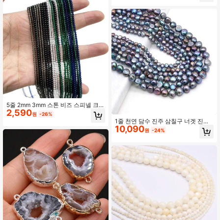
5줄 2mm 3mm 스톤 비즈 스피넬 크리
2,590
스탈 유리 라운드 루즈 스페이서 비즈
원
-26%
주얼리 제작 DIY 팔찌 목걸이 수공예
1줄 천연 담수 진주 삼칠구 너겟 진주
액세서리
10,090
비즈 주얼리 제작 DIY 여성 남성 목걸
원
-24%
이 팔찌 수공예 액세서리