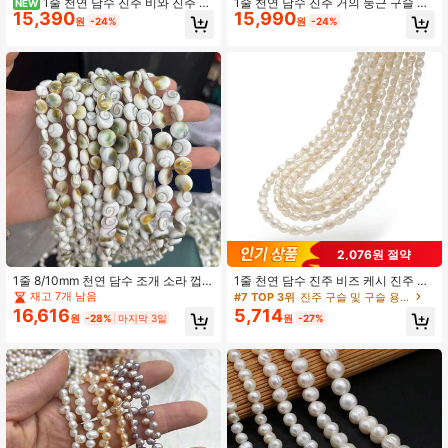
1줄 천연 담수 진주 비와 진주 비
1줄 천연 담수 진주 거의 둥근 구슬 보
NEW
15,390
15,990
즈 주얼리 제작용 DIY 여성 목걸이 팔
석 만들기 DIY 목걸이 팔찌 수공예 액
원
-24%
원
-24%
찌 수공예 액세서리
세서리 바느질 용품
2,076원 절약
1줄 8/10mm 천연 담수 조개 소라 껍
1줄 천연 담수 진주 비즈 케시 진주 바
질 둥근 나사 구슬 주얼리 제작 DIY 목
로크 격리 루스 비즈 주얼리 제작 DIY
재고 7개 남음
#7 TOP 3위
진주 구슬 및 구슬 용품
걸이 팔찌 귀걸이 액세서리 웨딩
패션 팔찌 목걸이 액세서리용
16,616
5,714
원
-28%
마지막 3일
원
-27%