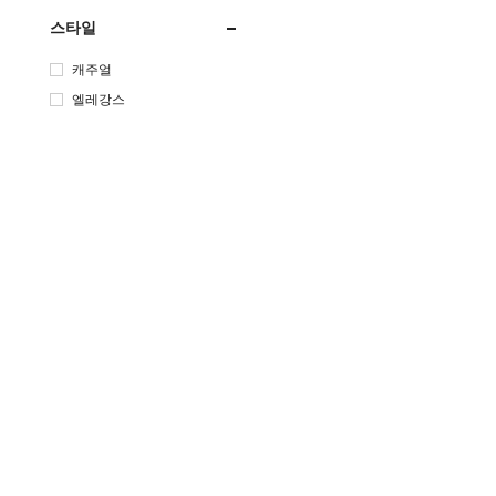
스타일
캐주얼
엘레강스
가격 범위 (KRW)
Min:
Max:
OK
회사 소개
도움 & 지원
고객 관리
SHEIN 소개
배송 안내
연락하십시오.
패션 블로거 프로그램
반품
결제 수단 :
사회적 책임
환불
보너스 포인트 
주문 방법
FAQ
주문 조회 방법
사이즈 안내
SHEIN VIP