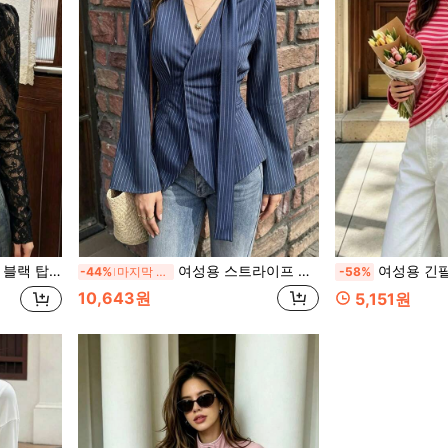
, 콘서트 파티 일상 착용용
여성용 스트라이프 프린트 긴팔 캐주얼 셔츠, 숨겨진 앞단추, 드로스트링 허리, 가을 착용에 적합
여성용 긴팔 스트라이프 크루넥 티셔츠, 캐주얼 루즈핏 
-44%
마지막 2일
-58%
10,643원
5,151원