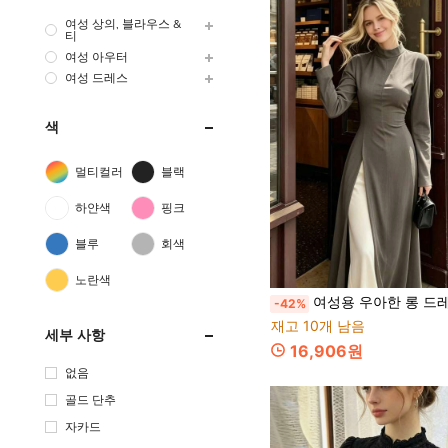
여성 상의, 블라우스 &
티
여성 아우터
여성 드레스
색
멀티컬러
블랙
하얀색
핑크
블루
회색
노란색
여성용 우아한 롱 드레스, 사이드 슬릿, 레이스업 백, 슬림핏, 긴팔, 봄/가
-42%
재고 10개 남음
세부 사항
16,906원
없음
골드 단추
자카드