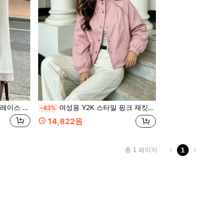
우스/레이스 트림 슬림핏 디자인 화이트
여성용 Y2K 스타일 핑크 재킷, 패션 캐주얼 스탠드 칼라 아우터웨어, 봄 가을 겨울용 여성 코트
-43%
14,822원
총 1 페이지
1