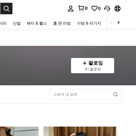
0
0
to select.
세서리
신발
뷰티 & 헬스
홈 앤 리빙
가방 & 러기지
스포츠 & 아웃
팔로잉
41 팔로워