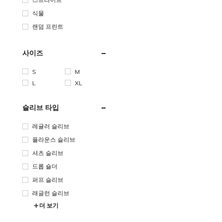
식물
랜덤 프린트
사이즈
S
M
L
XL
슬리브 타입
레귤러 슬리브
플라운스 슬리브
셔츠 슬리브
드롭 숄더
퍼프 슬리브
래글런 슬리브
더 보기