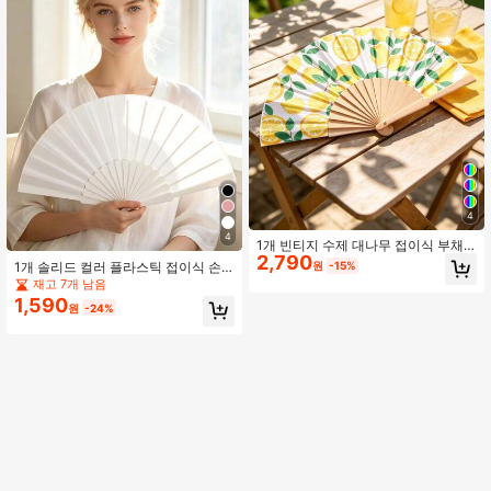
4
4
1개 빈티지 수제 대나무 접이식 부채
2,790
술 장식 - 우아한 여성 선물, 웨딩 답례
1개 솔리드 컬러 플라스틱 접이식 손
원
-15%
품, 전통 동방 복식 휴대용 부채
부채, 파티, 연회, 웨딩 액세서리
재고 7개 남음
1,590
원
-24%