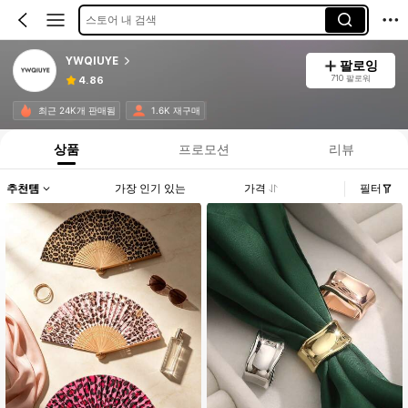
스토어 내 검색
YWQIUYE
팔로잉
710 팔로워
4.86
최근 24K개 판매됨
1.6K 재구매
상품
프로모션
리뷰
추천템
가장 인기 있는
가격
필터