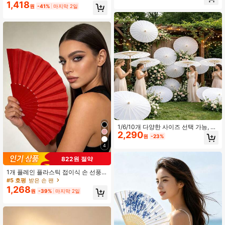
결혼식 답례품, 전통 동방 의상 휴대용
휴가 장식 액세서리
1,418
원
-41%
마지막 2일
부채
1/6/10개 다양한 사이즈 선택 가능, 3
2,290
0cm/40cm/60cm 직경 종이 우산 휴
원
-23%
일 웨딩 장식 및 액세서리용 - 수제 전
4
통 신부 우산 - 우아한 사진 소품 및 파
티 용품, 전기 불필요
822원 절약
1개 플레인 플라스틱 접이식 손 선풍
기, 파티, 연회, 결혼식 액세서리로 적
#5 호평
받은 손 팬
합
1,268
원
-39%
마지막 2일