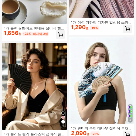
1개 여성 기하학 디자인 일상용 스카
1,290
프 링 브로치
1개 블랙 & 화이트 휴대용 접이식 핸드
원
-19%
1,656
헬드 미니 팬, 귀여운 장미 패턴, 접이
원
-24%
마지막 3일
식 팬 스타일 수동 미니 팬, 여름 야외
여행 및 교실 필수품 (보관 가방 미포
함)
4
4
1개 빈티지 수제 대나무 접이식 부채
2,090
술 장식 - 우아한 여성 선물, 웨딩 답례
1개 솔리드 컬러 플라스틱 접이식 손
원
-25%