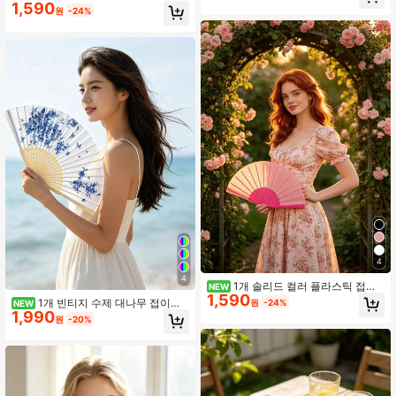
품, 전통 동방 복식 핸드헬드 부채
1,590
부채, 파티, 연회, 웨딩 액세서리
원
-24%
4
4
1개 솔리드 컬러 플라스틱 접이
NEW
1,590
식 손부채, 파티, 연회, 웨딩 액세서리
1개 빈티지 수제 대나무 접이식
원
-24%
NEW
1,990
부채 술 장식 - 여성용 우아한 선물, 웨
원
-20%
딩 답례품, 전통 동방 복식 휴대용 부
채