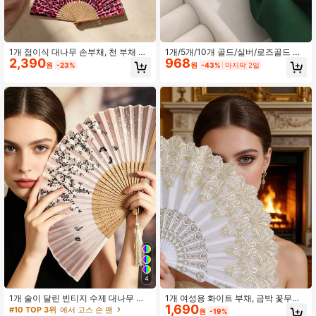
1개 접이식 대나무 손부채, 천 부채 표
1개/5개/10개 골드/실버/로즈골드 비
2,390
968
면, 표범 무늬, 파티, 결혼식, 벽 장식,
대칭 기하학적 스카프 클립, 금속 숄
원
-23%
원
-43%
마지막 2일
선물용에 적합
클립, 얇은 스카프용 액세서리
4
1개 술이 달린 빈티지 수제 대나무 접
1개 여성용 화이트 부채, 금박 꽃무늬
1,690
이식 부채 - 여성을 위한 우아한 선물,
댄스 접이식 부채, 이브닝 파티, 여름,
#10 TOP 3위
에서 고스 손 팬
원
-19%