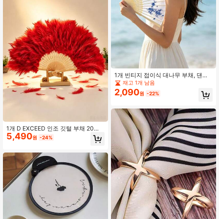
1개 빈티지 접이식 대나무 부채, 댄싱
부채, 검은색 나비 술과 꽃무늬로 장식
재고 1개 남음
된 휴대용 부채
2,090
원
-22%
1개 D EXCEED 인조 깃털 부채 20년
5,490
대 빈티지 접이식 부채 댄스 핸드 부채
원
-24%
의상 댄스 공연 티 파티 웨딩 장식 코
스프레 파티