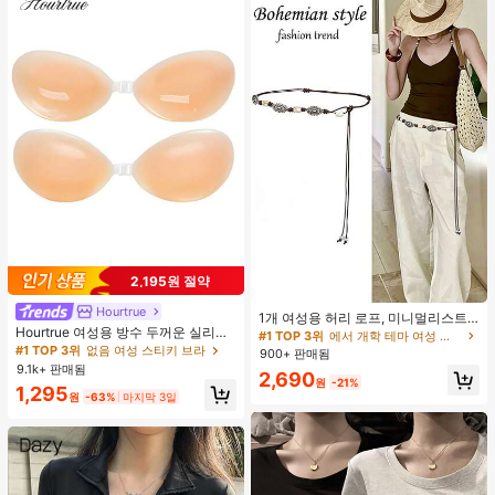
2,195원 절약
#1 TOP 3위
에서 개학 테마 여성 벨트 및 벨트 액세서리
Hourtrue
거의 매진!
1개 여성용 허리 로프, 미니멀리스트
Hourtrue 여성용 방수 두꺼운 실리콘
보헤미안 패션 매듭 허리 벨트, 드레
#1 TOP 3위
#1 TOP 3위
에서 개학 테마 여성 벨트 및 벨트 액세서리
에서 개학 테마 여성 벨트 및 벨트 액세서리
가슴 페탈, 작은 가슴 리프트업 & 푸시
스, 캐주얼 팬츠와 함께 일상 착용에
#1 TOP 3위
없음 여성 스티키 브라
900+ 판매됨
거의 매진!
거의 매진!
인용, 웨딩 촬영 및 들러리용
적합한 장식용 허리 액세서리
9.1k+ 판매됨
#1 TOP 3위
에서 개학 테마 여성 벨트 및 벨트 액세서리
2,690
원
-21%
1,295
거의 매진!
원
-63%
마지막 3일