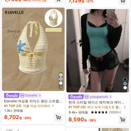
7,129
세트 섹시 잠옷 세트 여성용 잠옷 롬퍼
원
-37%
투피스 잠옷 세트 여성용 잠옷 세트 도
트 잠옷 세트 잠옷 반바지 세트 투피스
잠옷 세트 여성용 여름 세트 도트 반바
지 세트 여성용 잠옷 세트 반바지 잠옷
세트 여성용 투피스 여름 라운지 세트
5
Elavelle
yohuperloth
Elavelle 여성용 자카드 원단 스트랩
한국 스타일 레이스 패치워크 캐미솔
불가사리 장식 홀터 탑, 봄/여름에 적
#1 TOP 3위
직물 여성 비치웨어
탱크 탑, Y2K 에스테틱, 스트리트웨어
#1 TOP 3위
에서 녹색 다용도로 활용 가능한 데일리 탑
합 (탑만 포함, 반바지 미포함)
캐주얼 여름
1.3k+ 판매됨
9.4k+ 판매됨
(1000+)
8,702
원
-24%
8,590
원
-26%