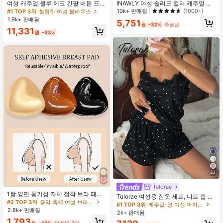
여성 캐주얼 블루 체크 긴팔 버튼 프론
INAWLY 여성 솔리드 컬러 캐주얼 얇
트 폴리에스터 셔츠, 레귤러 핏, 봄 의
은 가디건, 봄/여름
10k+ 판매됨
(1000+)
#1 TOP 3위
헐렁한 여성 블라우스
류, 편안한 스타일
1.9k+ 판매됨
5,751
원
-32%
추정된
11,331
원
-33%
23
Tulorae
1쌍 양면 통기성 자체 접착 브라 패드,
Tulorae 여성용 잠옷 세트, 니트 립 원
두꺼워진 삼각형 푸쉬업 디자인, 재사
#2 TOP 3위
음악 축제 여성 브라 액세서리
단, 하트 프린트 대비 레이스 트림, 로
#1 TOP 3위
캐주얼-영 여성 파자마 세트
용 가능, 보이지 않는 비키니 브라 삽
맨틱 달콤 귀여운 섹시 캐미솔 & 반바
2.8k+ 판매됨
2k+ 판매됨
입물, 수영에 적합
지 베이비돌 잠옷 세트 투피스 나이트
1,793
원
-42%
마지막 3일