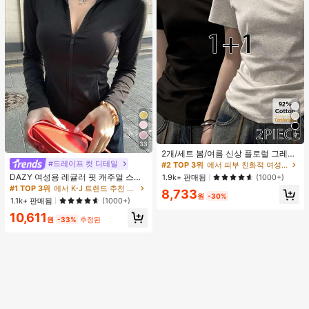
9
#2 TOP 3위
에서 피부 친화적 여성 상의, 블라우스 & 티
33
높은 재방문 고객
2개/세트 봄/여름 신상 플로럴 그레이
+ 블랙 반팔 티셔츠, 여성 슬림핏 솔리
#드레이프 컷 디테일
#2 TOP 3위
#2 TOP 3위
에서 피부 친화적 여성 상의, 블라우스 & 티
에서 피부 친화적 여성 상의, 블라우스 & 티
드 컬러 언더셔츠 캐주얼
DAZY 여성용 레귤러 핏 캐주얼 스포
높은 재방문 고객
높은 재방문 고객
1.9k+ 판매됨
(1000+)
츠 지퍼업 봄버 재킷, 봄, 가을 여성 의
#1 TOP 3위
에서 K-J 트렌드 추천 상품 여성 아우터웨어
#2 TOP 3위
에서 피부 친화적 여성 상의, 블라우스 & 티
8,733
류 여성 코트
원
-30%
1.1k+ 판매됨
(1000+)
높은 재방문 고객
10,611
원
-33%
추정된