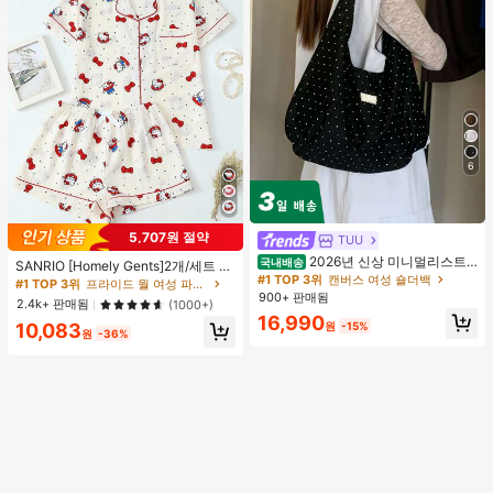
6
5,707원 절약
TUU
#1 TOP 3위
프라이드 월 여성 파자마 세트
2026년 신상 미니멀리스트
국내배송
높은 재방문 고객
거의 매진!
SANRIO [Homely Gents]2개/세트 여
도트 캔버스 토트백, 대용량 캐주얼 다
#1 TOP 3위
캔버스 여성 숄더백
성 프린트 라펠 반팔 버튼 포켓 상의
#1 TOP 3위
#1 TOP 3위
프라이드 월 여성 파자마 세트
프라이드 월 여성 파자마 세트
용도 통근 숄더 핸드백
및 보우 반바지 잠옷 세트, 캐주얼 홈
900+ 판매됨
높은 재방문 고객
높은 재방문 고객
거의 매진!
거의 매진!
2.4k+ 판매됨
(1000+)
웨어, 봄/여름에 적합
16,990
#1 TOP 3위
프라이드 월 여성 파자마 세트
원
-15%
10,083
원
-36%
높은 재방문 고객
거의 매진!