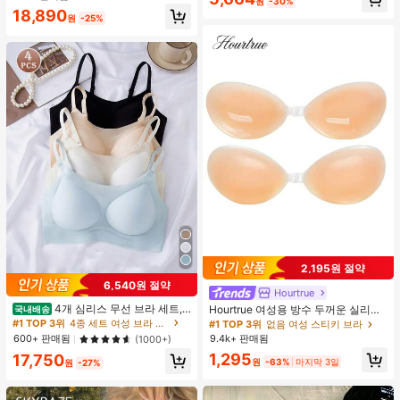
원
-30%
봄 화이트 가을
18,890
원
-25%
2,195원 절약
6,540원 절약
Hourtrue
4개 심리스 무선 브라 세트,
Hourtrue 여성용 방수 두꺼운 실리콘
국내배송
작은 가슴 보정, 초박형 통기성 아이스
가슴 페탈, 작은 가슴 리프트업 & 푸시
#1 TOP 3위
4종 세트 여성 브라 & 브랄렛
#1 TOP 3위
없음 여성 스티키 브라
실크 섹시 편안한 백리스 란제리 브라,
인용, 웨딩 촬영 및 들러리용
600+ 판매됨
9.4k+ 판매됨
(1000+)
조절 가능
1,295
17,750
원
-63%
마지막 3일
원
-27%