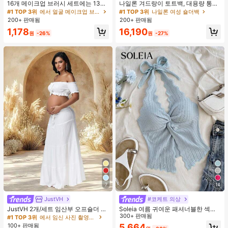
16개 메이크업 브러시 세트에는 13개
나일론 겨드랑이 토트백, 대용량 통근
메이크업 브러시, 1개 눈물 모양 메이
숄더백, 작은 메이크업 백 포함, 펜던
#1 TOP 3위
에서 얼굴 메이크업 브러시 세트
#1 TOP 3위
나일론 여성 숄더백
크업 스펀지, 1개 둥근 쿠션 파우더 브
트 미포함, 가벼운 일상 핸드백 (펜던
200+ 판매됨
200+ 판매됨
러시, 1개 삼각형 메이크업 스펀지가
트 미포함)
1,178
16,190
포함되어 있습니다 - 클래식 세트. 부
원
-26%
원
-27%
드럽고 피부 친화적인 합성 모로 만들
어졌습니다. 여성과 소녀에게 완벽하
며, 가을과 겨울에 이상적입니다.
7
14
JustVH
#코케트 의상
JustVH 2개/세트 임산부 오프숄더 러
Soleia 여름 귀여운 패셔너블한 섹시
플 헴 크롭 탑과 플로잉 맥시 스커트
한 홀터 타이 트위스트 오픈 백 탑
300+ 판매됨
#1 TOP 3위
에서 임신 사진 촬영용 의상
세트, 사진 촬영과 비치웨어에 적합한
100+ 판매됨
5,664