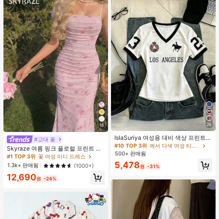
26
16
IslaSuriya 여성용 대비 색상 프린트 V
#고대 꽃
넥 슬림핏 반팔 티셔츠
#10 TOP 3위
에서 다색 여성 티셔츠
Skyraze 여름 핑크 플로럴 프린트 주
500+ 판매됨
름 메쉬 캐미 롱 드레스, 여름 드레스,
#1 TOP 3위
꽃 여성 미디 드레스
봄 옷
5,478
1.3k+ 판매됨
(1000+)
원
-31%
12,690
원
-24%