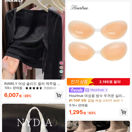
14
2,195원 절약
INAWLY 여성 솔리드 컬러 캐주얼 얇
은 가디건, 봄/여름
10k+ 판매됨
(1000+)
Hourtrue
6,007
Hourtrue 여성용 방수 두꺼운 실리콘
원
-29%
가슴 페탈, 작은 가슴 리프트업 & 푸시
#1 TOP 3위
없음 여성 스티키 브라
인용, 웨딩 촬영 및 들러리용
9.1k+ 판매됨
1,295
원
-63%