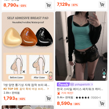
지 베이비돌 잠옷 세트 투피스 나이트
7,129
거의 매진!
8,790
세트 섹시 잠옷 세트 여성용 잠옷 롬퍼
원
-37%
원
-23%
투피스 잠옷 세트 여성용 잠옷 세트 도
트 잠옷 세트 잠옷 반바지 세트 투피스
잠옷 세트 여성용 여름 세트 도트 반바
지 세트 여성용 잠옷 세트 반바지 잠옷
세트 여성용 투피스 여름 라운지 세트
#1 TOP 3위
에서 녹색 다용도로 활용 가능한 데일리 탑
거의 매진!
yohuperloth
1쌍 양면 통기성 자체 접착 브라 패드,
두꺼워진 삼각형 푸쉬업 디자인, 재사
#2 TOP 3위
음악 축제 여성 브라 액세서리
#1 TOP 3위
#1 TOP 3위
에서 녹색 다용도로 활용 가능한 데일리 탑
에서 녹색 다용도로 활용 가능한 데일리 탑
한국 스타일 레이스 패치워크 캐미솔
용 가능, 보이지 않는 비키니 브라 삽
탱크 탑, Y2K 에스테틱, 스트리트웨어
2.8k+ 판매됨
거의 매진!
거의 매진!
입물, 수영에 적합
캐주얼 여름
#1 TOP 3위
에서 녹색 다용도로 활용 가능한 데일리 탑
9.4k+ 판매됨
1,793
(1000+)
원
-42%
거의 매진!
8,590
원
-26%