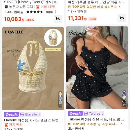
#1 TOP 3위
#1 TOP 3위
프라이드 월 여성 파자마 세트
프라이드 월 여성 파자마 세트
SANRIO [Homely Gents]2개/세트 여
여성 캐주얼 블루 체크 긴팔 버튼 프론
성 프린트 라펠 반팔 버튼 포켓 상의
트 폴리에스터 셔츠, 레귤러 핏, 봄 의
높은 재방문 고객
높은 재방문 고객
거의 매진!
거의 매진!
#1 TOP 3위
헐렁한 여성 블라우스
및 보우 반바지 잠옷 세트, 캐주얼 홈
류, 편안한 스타일
1.9k+ 판매됨
#1 TOP 3위
프라이드 월 여성 파자마 세트
2.4k+ 판매됨
(1000+)
웨어, 봄/여름에 적합
높은 재방문 고객
거의 매진!
11,331
10,083
원
-33%
원
-36%
22
5
#1 TOP 3위
직물 여성 탱키니스
Tulorae
거의 매진!
Elavelle
Tulorae 여성용 잠옷 세트, 니트 립 원
#1 TOP 3위
#1 TOP 3위
직물 여성 탱키니스
직물 여성 탱키니스
Elavelle 여성용 자카드 원단 스트랩
단, 하트 프린트 대비 레이스 트림, 로
#1 TOP 3위
캐주얼-영 여성 파자마 세트
불가사리 장식 홀터 탑, 봄/여름에 적
거의 매진!
거의 매진!
맨틱 달콤 귀여운 섹시 캐미솔 & 반바
합 (탑만 포함, 반바지 미포함)
2k+ 판매됨
1.3k+ 판매됨
#1 TOP 3위
직물 여성 탱키니스