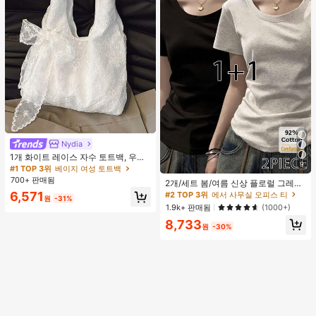
Nydia
#1 TOP 3위
베이지 여성 토트백
거의 매진!
1개 화이트 레이스 자수 토트백, 우아
9
한 리본 숄더백, 로맨틱 대용량 여성
#1 TOP 3위
#1 TOP 3위
베이지 여성 토트백
베이지 여성 토트백
#2 TOP 3위
에서 사무실 오피스 티
데일리 쇼핑 여행 핸드백
700+ 판매됨
거의 매진!
거의 매진!
높은 재방문 고객
2개/세트 봄/여름 신상 플로럴 그레이
+ 블랙 반팔 티셔츠, 여성 슬림핏 솔리
#1 TOP 3위
베이지 여성 토트백
6,571
#2 TOP 3위
#2 TOP 3위
에서 사무실 오피스 티
에서 사무실 오피스 티
원
-31%
드 컬러 언더셔츠 캐주얼
거의 매진!
높은 재방문 고객
높은 재방문 고객
1.9k+ 판매됨
(1000+)
#2 TOP 3위
에서 사무실 오피스 티
8,733
원
-30%
높은 재방문 고객