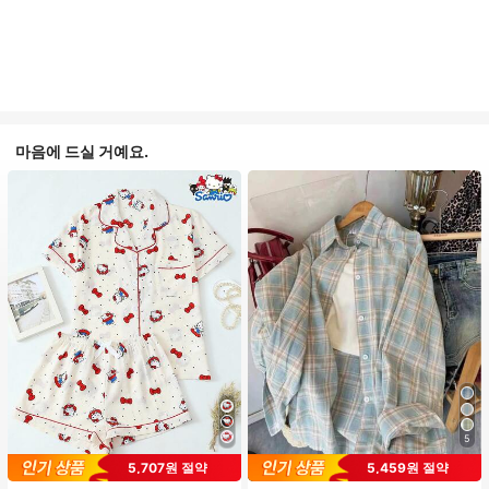
마음에 드실 거예요.
5
#1 TOP 3위
프라이드 월 여성 파자마 세트
5,707원 절약
5,459원 절약
높은 재방문 고객
거의 매진!