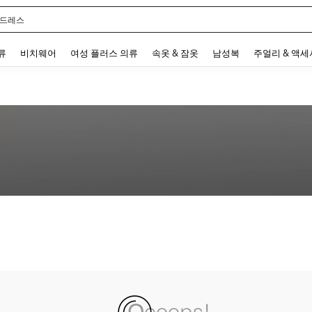
 드레스
 and down arrow keys to navigate search 최근 검색어 and 검색 후 발견. Press Enter 
류
비치웨어
여성 플러스 의류
속옷 & 잠옷
남성복
주얼리 & 액