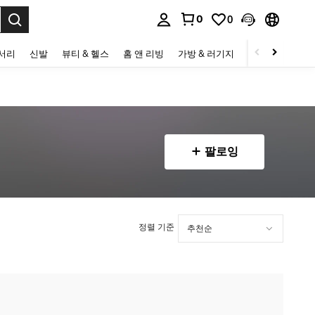
0
0
to select.
세서리
신발
뷰티 & 헬스
홈 앤 리빙
가방 & 러기지
스포츠 & 아웃
팔로잉
정렬 기준