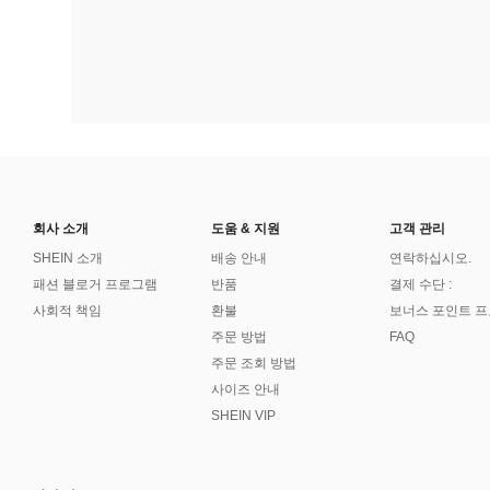
회사 소개
도움 & 지원
고객 관리
SHEIN 소개
배송 안내
연락하십시오.
패션 블로거 프로그램
반품
결제 수단 :
사회적 책임
환불
보너스 포인트 
주문 방법
FAQ
주문 조회 방법
사이즈 안내
SHEIN VIP