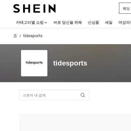
웨딩
Use up
카테고리별 쇼핑
바로 당신을 위해
신상품
세일
여성의
홈
tidesports
/
tidesports