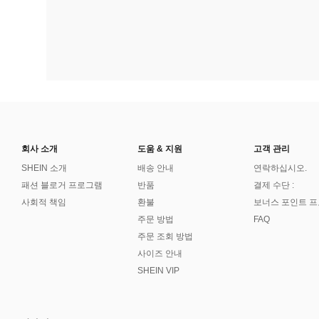
회사 소개
도움 & 지원
고객 관리
SHEIN 소개
배송 안내
연락하십시오.
패션 블로거 프로그램
반품
결제 수단 :
사회적 책임
환불
보너스 포인트 
주문 방법
FAQ
주문 조회 방법
사이즈 안내
SHEIN VIP