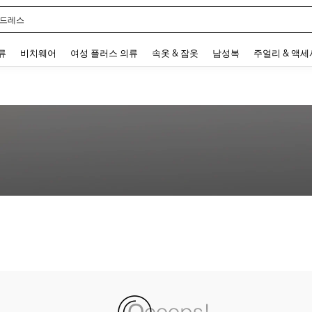
 드레스
 and down arrow keys to navigate search 최근 검색어 and 검색 후 발견. Press Enter 
류
비치웨어
여성 플러스 의류
속옷 & 잠옷
남성복
주얼리 & 액