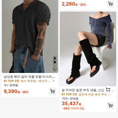
니날 선물
#1 TOP 3위
실버 여성 반지 세트
2,290
원
-23%
거의 매진!
7
남성용 헨리 칼라 와플 반팔 티셔츠,
가볍고 통기성이 좋은 기본 티, 미국
#1 TOP 3위
에서 캐주얼 - 베이직 남성 상의
미니멀리스트 스타일, 모든 계절에 적
#1 TOP 3위
검은색 여성 패션 부츠
1k+ 판매됨
1
합
거의 매진!
걸 두꺼운 밑창 부츠 샌들, 신상품 여
9,390
1
원
-26%
름 키높이 롱 샤프트 니치 섹시 팝 걸
#1 TOP 3위
#1 TOP 3위
검은색 여성 패션 부츠
검은색 여성 패션 부츠
끈 레트로 스트리트 스타일 앵클 부츠
700+ 판매됨
거의 매진!
거의 매진!
35,437
#1 TOP 3위
검은색 여성 패션 부츠
원
거의 매진!
-36%
마지막 3일