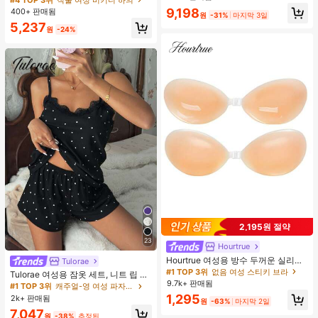
9,198
400+ 판매됨
원
-31%
마지막 3일
5,237
원
-24%
2,195원 절약
23
Hourtrue
Hourtrue 여성용 방수 두꺼운 실리콘
Tulorae
가슴 페탈, 작은 가슴 리프트업 & 푸시
#1 TOP 3위
없음 여성 스티키 브라
Tulorae 여성용 잠옷 세트, 니트 립 원
인용, 웨딩 촬영 및 들러리용
9.7k+ 판매됨
단, 하트 프린트 대비 레이스 트림, 로
#1 TOP 3위
캐주얼-영 여성 파자마 세트
맨틱 달콤 귀여운 섹시 캐미솔 & 반바
1,295
2k+ 판매됨
원
-63%
마지막 2일
지 베이비돌 잠옷 세트 투피스 나이트
7,047
세트 섹시 잠옷 세트 여성용 잠옷 롬퍼
원
-38%
추정된