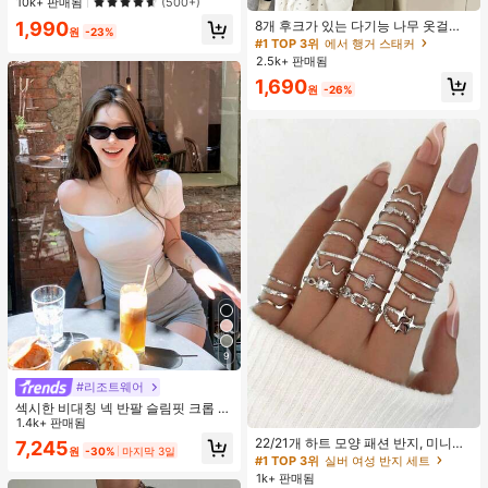
10k+ 판매됨
(500+)
#1 TOP 3위
에서 행거 스태커
트, 수동 딥 티슈 마사지 도구, 학교, 개
거의 매진!
1,990
8개 후크가 있는 다기능 나무 옷걸이
학, 여행, 여행 필수품, 가정 필수품, 스
원
-23%
360도 회전 옷장 수납 후크 랙 상의
파, 마사지 도구, 마사지
#1 TOP 3위
#1 TOP 3위
에서 행거 스태커
에서 행거 스태커
조끼 및 의류용 공간 절약 정리대
2.5k+ 판매됨
거의 매진!
거의 매진!
#1 TOP 3위
에서 행거 스태커
1,690
원
-26%
거의 매진!
9
#리조트웨어
섹시한 비대칭 넥 반팔 슬림핏 크롭 탑
#1 TOP 3위
실버 여성 반지 세트
화이트 여름
1.4k+ 판매됨
거의 매진!
22/21개 하트 모양 패션 반지, 미니멀
7,245
원
-30%
마지막 3일
리스트 크리스탈 임베디드 보헤미안
#1 TOP 3위
#1 TOP 3위
실버 여성 반지 세트
실버 여성 반지 세트
기하학 반지 세트, 발렌타인데이, 어머
1k+ 판매됨
거의 매진!
거의 매진!