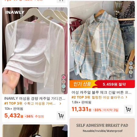
투피스 잠옷 세트 여성용 잠옷 세트 도
트 잠옷 세트 잠옷 반바지 세트 투피스
잠옷 세트 여성용 여름 세트 도트 반바
지 세트 여성용 잠옷 세트 반바지 잠옷
세트 여성용 투피스 여름 라운지 세트
5
5,459원 절약
14
여성 캐주얼 블루 체크 긴팔 버튼 프론
트 폴리에스터 셔츠, 레귤러 핏, 봄 의
#2 TOP 3위
헐렁한 여성 블라우스
INAWLY 여성용 경량 캐주얼 가디건,
류, 편안한 스타일
1.8k+ 판매됨
여름
#1 TOP 3위
수확고 여성용 가벼운 카디건
11,331
10k+ 판매됨
원
-33%
마지막 3일
5,432
원
-36%
추정된