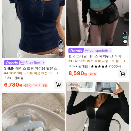
yohuperloth
10
한국 스타일 레이스 패치워크 캐미솔
탱크 탑, Y2K 에스테틱, 스트리트웨어
#1 TOP 3위
에서 녹색 다용도로 활용 가능한 데일리 탑
Ritzy Row
캐주얼 여름
9.8k+ 판매됨
(1000+)
SHEIN 레이스 트림 여성용 짧은 소매
티셔츠, 슬림핏 여름 새 3버튼 전면 반
8,590
#4 TOP 3위
나이트 아웃 여성 티셔츠
원
-26%
소매 탑
2.8k+ 판매됨
6,780
원
-31%
마지막 3일