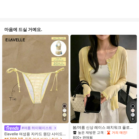
마음에 드실 거예요.
4
9
봄/여름 신상 레이스 패치워크 플로럴
#여름 하이웨이스트
트림 소프트 니트 가디건 경량 재킷 탑
높은 재방문 고객
거의 매진!
Elavelle 여성용 자카드 원단 사이드
여성용, 코티지코어 옐로우
800+ 판매됨
타이 비키니 하의, 봄/여름
#4 TOP 3위
직물 여성 비키니 하의