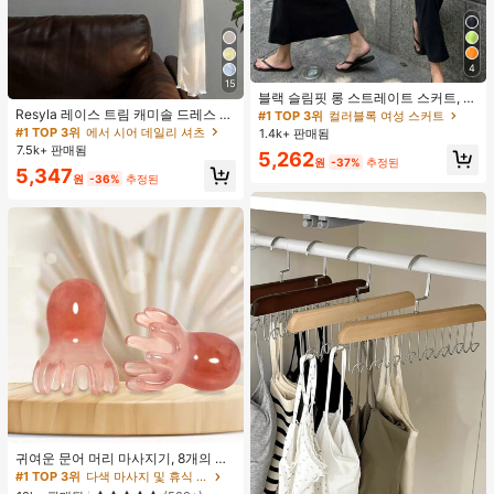
4
15
블랙 슬림핏 롱 스트레이트 스커트, 여
성 패션 폴리에스터 캐주얼 파티 스커
Resyla 레이스 트림 캐미솔 드레스 커
#1 TOP 3위
컬러블록 여성 스커트
트, 다용도 및 귀여운, 일상 착용에 적
버 업, 여성용 긴소매 니트 시어 커버
#1 TOP 3위
에서 시어 데일리 셔츠
1.4k+ 판매됨
합, 여름 휴가. 해변, 음악 축제 및 여름
업 탑, 여름
7.5k+ 판매됨
5,262
휴가에 완벽, 90년대
원
-37%
추정된
5,347
원
-36%
추정된
귀여운 문어 머리 마사지기, 8개의 촉
수, 머리 마사지기, 괄사 페이셜 도구,
#1 TOP 3위
다색 마사지 및 휴식 도구
머리 & 몸 이완, 독특한 마사지 포인