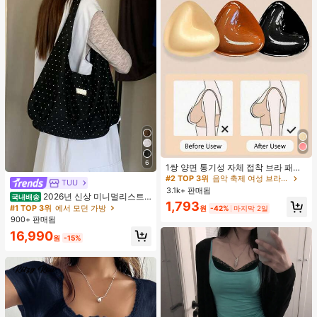
#2 TOP 3위
음악 축제 여성 브라 액세서리
6
거의 매진!
1쌍 양면 통기성 자체 접착 브라 패드,
두꺼워진 삼각형 푸쉬업 디자인, 재사
#2 TOP 3위
#2 TOP 3위
음악 축제 여성 브라 액세서리
음악 축제 여성 브라 액세서리
TUU
용 가능, 보이지 않는 비키니 브라 삽
3.1k+ 판매됨
거의 매진!
거의 매진!
2026년 신상 미니멀리스트
입물, 수영에 적합
국내배송
#2 TOP 3위
음악 축제 여성 브라 액세서리
1,793
도트 캔버스 토트백, 대용량 캐주얼 다
#1 TOP 3위
에서 모던 가방
원
-42%
마지막 2일
용도 통근 숄더 핸드백
거의 매진!
900+ 판매됨
16,990
원
-15%