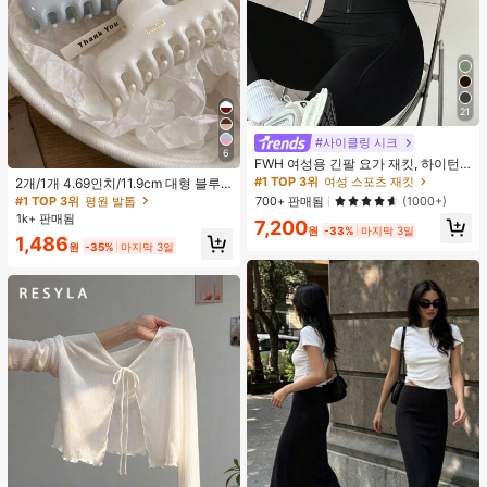
21
#사이클링 시크
6
FWH 여성용 긴팔 요가 재킷, 하이턴
레이트 스몰 웨이스트, 사계절 활용 가
#1 TOP 3위
여성 스포츠 재킷
2개/1개 4.69인치/11.9cm 대형 블루
능한 스타일, 허리 보정 슬리밍 피트니
& 화이트 1피스 플라스틱 헤어 클로
#1 TOP 3위
평원 발톱
700+ 판매됨
(1000+)
스 레트로 하이엔드 스트리트 우아한
클립, 데일리 웨어, 캐주얼, 파티, 출퇴
1k+ 판매됨
7,200
스포츠, 러닝 피트니스 야외 러닝 출퇴
근, 휴가, 헤어스타일링, 메이크업, 의
원
-33%
마지막 3일
근 데이트용, 엄지 홀 스몰 스탠드 칼
1,486
상 매칭 비치 헤어 클립 바캉스 헤어
원
-35%
마지막 3일
라 지퍼, 탄성 미니멀리스트 패션 섹시
클러치에 적합한 세련되고 다재다능
슬림핏, 애슬레저
하며 우아하고 미니멀한 단색 헤어 액
세서리