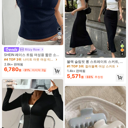
10
Ritzy Row
4
SHEIN 레이스 트림 여성용 짧은 소매
티셔츠, 슬림핏 여름 새 3버튼 전면 반
#4 TOP 3위
나이트 아웃 여성 티셔츠
블랙 슬림핏 롱 스트레이트 스커트, 여
소매 탑
2.8k+ 판매됨
성 패션 폴리에스터 캐주얼 파티 스커
#1 TOP 3위
컬러블록 여성 스커트
6,780
트, 다용도 및 귀여운, 일상 착용에 적
원
-31%
마지막 3일
1.4k+ 판매됨
합, 여름 휴가. 해변, 음악 축제 및 여름
5,571
원
-33%
추정된
휴가에 완벽, 90년대