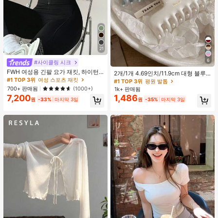
21
6
#사이클링 시크
FWH 여성용 긴팔 요가 재킷, 하이턴
2개/1개 4.69인치/11.9cm 대형 블루
레이트 스몰 웨이스트, 사계절 활용 가
#1 TOP 3위
여성 스포츠 재킷
& 화이트 1피스 플라스틱 헤어 클로
#1 TOP 3위
평원 발톱
능한 스타일, 허리 보정 슬리밍 피트니
클립, 데일리 웨어, 캐주얼, 파티, 출퇴
700+ 판매됨
(1000+)
1k+ 판매됨
스 레트로 하이엔드 스트리트 우아한
근, 휴가, 헤어스타일링, 메이크업, 의
7,200
1,486
스포츠, 러닝 피트니스 야외 러닝 출퇴
원
-33%
마지막 3일
원
-35%
마지막 3일
상 매칭 비치 헤어 클립 바캉스 헤어
근 데이트용, 엄지 홀 스몰 스탠드 칼
클러치에 적합한 세련되고 다재다능
라 지퍼, 탄성 미니멀리스트 패션 섹시
하며 우아하고 미니멀한 단색 헤어 액
슬림핏, 애슬레저
세서리