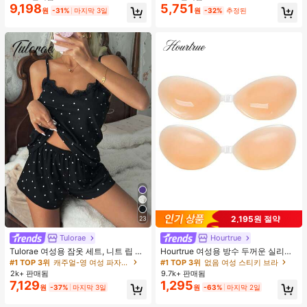
9,198
5,751
원
-31%
마지막 3일
원
-32%
추정된
2,195원 절약
23
Tulorae
Hourtrue
Tulorae 여성용 잠옷 세트, 니트 립 원
Hourtrue 여성용 방수 두꺼운 실리콘
단, 하트 프린트 대비 레이스 트림, 로
가슴 페탈, 작은 가슴 리프트업 & 푸시
#1 TOP 3위
캐주얼-영 여성 파자마 세트
#1 TOP 3위
없음 여성 스티키 브라
맨틱 달콤 귀여운 섹시 캐미솔 & 반바
인용, 웨딩 촬영 및 들러리용
2k+ 판매됨
9.7k+ 판매됨
지 베이비돌 잠옷 세트 투피스 나이트
7,129
1,295
원
-37%
마지막 3일
원
-63%
마지막 2일
세트 섹시 잠옷 세트 여성용 잠옷 롬퍼
투피스 잠옷 세트 여성용 잠옷 세트 도