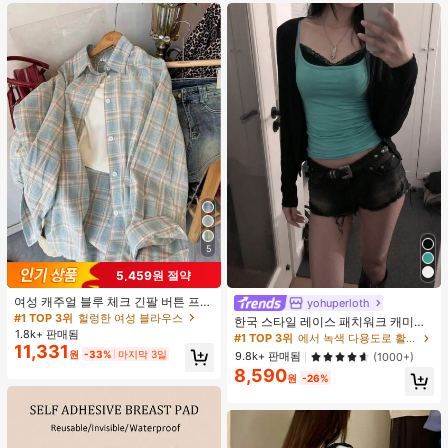
트 잠옷 세트 잠옷 반바지 세트 투피스
잠옷 세트 여성용 여름 세트 도트 반바
지 세트 여성용 잠옷 세트 반바지 잠옷
세트 여성용 투피스 여름 라운지 세트
5
5,459원 절약
여성 캐주얼 블루 체크 긴팔 버튼 프론
yohuperloth
트 폴리에스터 셔츠, 레귤러 핏, 봄 의
#1 TOP 3위
헐렁한 여성 블라우스
한국 스타일 레이스 패치워크 캐미솔
류, 편안한 스타일
1.8k+ 판매됨
탱크 탑, Y2K 에스테틱, 스트리트웨어
#1 TOP 3위
에서 녹색 다용도로 활용 가능한 데일리 탑
11,331
캐주얼 여름
원
-33%
마지막 3일
9.8k+ 판매됨
(1000+)
8,590
원
-26%