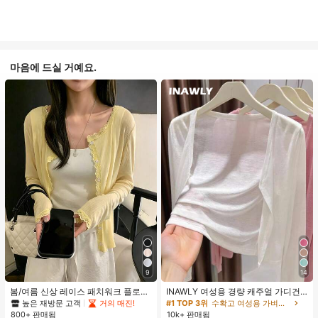
마음에 드실 거예요.
9
14
봄/여름 신상 레이스 패치워크 플로럴
INAWLY 여성용 경량 캐주얼 가디건,
트림 소프트 니트 가디건 경량 재킷 탑
여름
높은 재방문 고객
거의 매진!
#1 TOP 3위
수확고 여성용 가벼운 카디건
여성용, 코티지코어 옐로우
800+ 판매됨
10k+ 판매됨