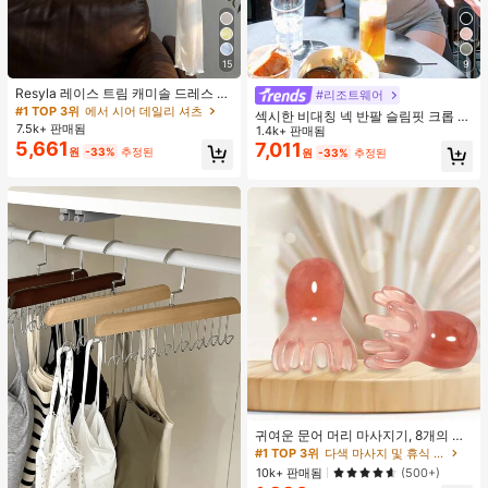
15
9
Resyla 레이스 트림 캐미솔 드레스 커
#리조트웨어
버 업, 여성용 긴소매 니트 시어 커버
#1 TOP 3위
에서 시어 데일리 셔츠
섹시한 비대칭 넥 반팔 슬림핏 크롭 탑
업 탑, 여름
7.5k+ 판매됨
화이트 여름
1.4k+ 판매됨
5,661
7,011
원
-33%
추정된
원
-33%
추정된
귀여운 문어 머리 마사지기, 8개의 촉
수, 머리 마사지기, 괄사 페이셜 도구,
#1 TOP 3위
다색 마사지 및 휴식 도구
머리 & 몸 이완, 독특한 마사지 포인
10k+ 판매됨
(500+)
트, 수동 딥 티슈 마사지 도구, 학교, 개