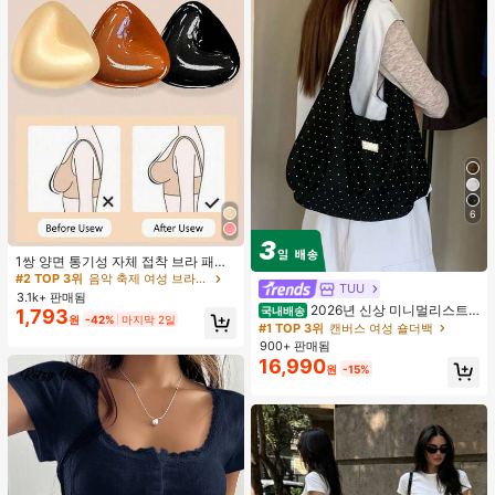
6
#2 TOP 3위
음악 축제 여성 브라 액세서리
거의 매진!
1쌍 양면 통기성 자체 접착 브라 패드,
두꺼워진 삼각형 푸쉬업 디자인, 재사
#2 TOP 3위
#2 TOP 3위
음악 축제 여성 브라 액세서리
음악 축제 여성 브라 액세서리
TUU
용 가능, 보이지 않는 비키니 브라 삽
3.1k+ 판매됨
거의 매진!
거의 매진!
입물, 수영에 적합
2026년 신상 미니멀리스트
국내배송
1,793
#2 TOP 3위
음악 축제 여성 브라 액세서리
원
-42%
마지막 2일
도트 캔버스 토트백, 대용량 캐주얼 다
#1 TOP 3위
캔버스 여성 숄더백
거의 매진!
용도 통근 숄더 핸드백
900+ 판매됨
16,990
원
-15%