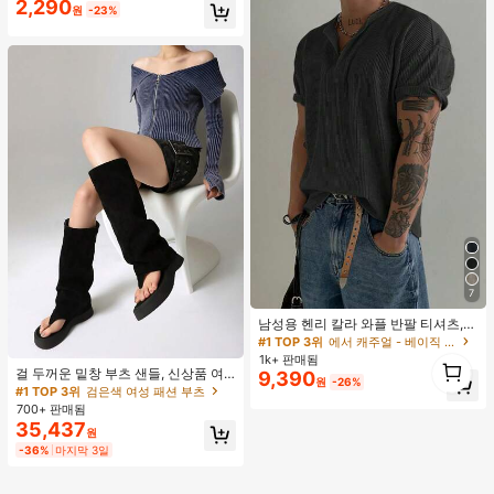
2,290
#1 TOP 3위
실버 여성 반지 세트
원
-23%
거의 매진!
7
남성용 헨리 칼라 와플 반팔 티셔츠,
가볍고 통기성이 좋은 기본 티, 미국
#1 TOP 3위
에서 캐주얼 - 베이직 남성 상의
#1 TOP 3위
검은색 여성 패션 부츠
미니멀리스트 스타일, 모든 계절에 적
1
1k+ 판매됨
합
거의 매진!
걸 두꺼운 밑창 부츠 샌들, 신상품 여
9,390
1
원
-26%
름 키높이 롱 샤프트 니치 섹시 팝 걸
#1 TOP 3위
#1 TOP 3위
검은색 여성 패션 부츠
검은색 여성 패션 부츠
끈 레트로 스트리트 스타일 앵클 부츠
700+ 판매됨
거의 매진!
거의 매진!
35,437
#1 TOP 3위
검은색 여성 패션 부츠
원
거의 매진!
-36%
마지막 3일