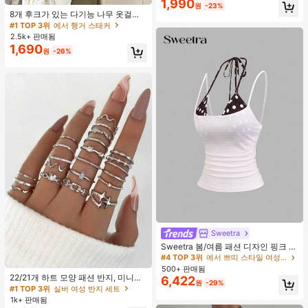
#1 TOP 3위
에서 행거 스태커
1,990
학, 여행, 여행 필수품, 가정 필수품, 스
원
-23%
거의 매진!
8개 후크가 있는 다기능 나무 옷걸이
파, 마사지 도구, 마사지
360도 회전 옷장 수납 후크 랙 상의
#1 TOP 3위
#1 TOP 3위
에서 행거 스태커
에서 행거 스태커
조끼 및 의류용 공간 절약 정리대
2.5k+ 판매됨
거의 매진!
거의 매진!
1,690
#1 TOP 3위
에서 행거 스태커
원
-26%
거의 매진!
Sweetra
#4 TOP 3위
에서 쁘띠 스타일 여성 상의, 블라우스 & 티
거의 매진!
Sweetra 봄/여름 패션 디자인 핑크 스
트라이프 브라운 폴카 도트 스파게티
#4 TOP 3위
#4 TOP 3위
에서 쁘띠 스타일 여성 상의, 블라우스 & 티
에서 쁘띠 스타일 여성 상의, 블라우스 & 티
#1 TOP 3위
실버 여성 반지 세트
스트랩 2 In 1 스위트 걸리시 비치 로
500+ 판매됨
거의 매진!
거의 매진!
맨틱 휴가 스타일 여성용 캐미 탱크 탑
거의 매진!
22/21개 하트 모양 패션 반지, 미니멀
6,422
#4 TOP 3위
에서 쁘띠 스타일 여성 상의, 블라우스 & 티
원
-29%
리스트 크리스탈 임베디드 보헤미안
#1 TOP 3위
#1 TOP 3위
실버 여성 반지 세트
실버 여성 반지 세트
거의 매진!
기하학 반지 세트, 발렌타인데이, 어머
1k+ 판매됨
거의 매진!
거의 매진!
니날 선물