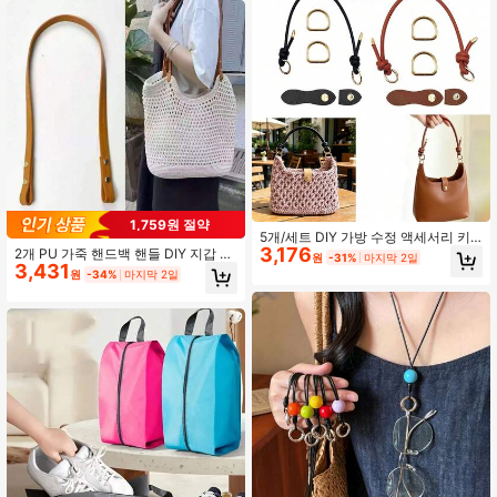
수하물 고정 스트랩
1,759원 절약
5개/세트 DIY 가방 수정 액세서리 키
3,176
트, 핸드백 손잡이, 버클, D-링, PU 버
2개 PU 가죽 핸드백 핸들 DIY 지갑 및
원
-31%
마지막 2일
클, 가방용 하드웨어 액세서리, 크로셰
3,431
지갑 제작 용품 학용품
원
-34%
마지막 2일
가방, 니트 가방, 핸드백에 적합, DIY
공예 애호가를 위한 교체 스트랩