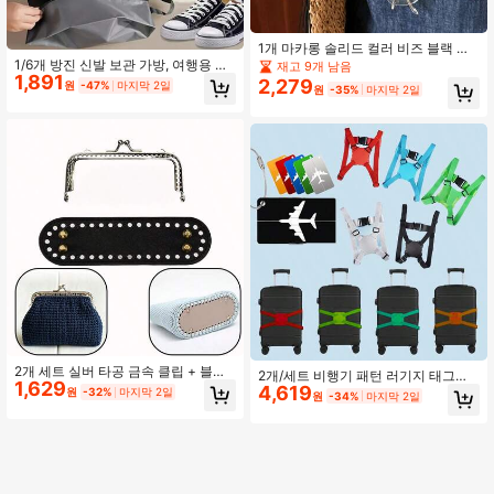
1개 마카롱 솔리드 컬러 비즈 블랙 왁
스 로프 안경 랜야드, 조절 가능한 텔
1/6개 방진 신발 보관 가방, 여행용 휴
재고 9개 남음
레스코픽 버클 분실 방지 행잉 체인,
1,891
대용 나일론 신발 가방, 지퍼 가방, 방
2,279
원
-47%
마지막 2일
원
-35%
마지막 2일
심플하고 버서타일인 여행 통근 유니
수 포켓 신발 보관 가방
섹스 패션 안경 마스크 홀더
2개 세트 실버 타공 금속 클립 + 블랙
2개/세트 비행기 패턴 러기지 태그가
1,629
PU 스터드 가방 바닥, 수제 크로셰 동
4,619
있는 러기지 스트랩, 폴리에스터 탄성
원
-32%
마지막 2일
원
-34%
마지막 2일
전 지갑 DIY 액세서리, 직조 공예 초보
수트케이스 타이다운 스트랩 조절 가
자 DIY 소형 가방 용품
능한 퀵릴리즈 버클, 출장/여행/유학에
적합 - 낙하 방지 여행 액세서리