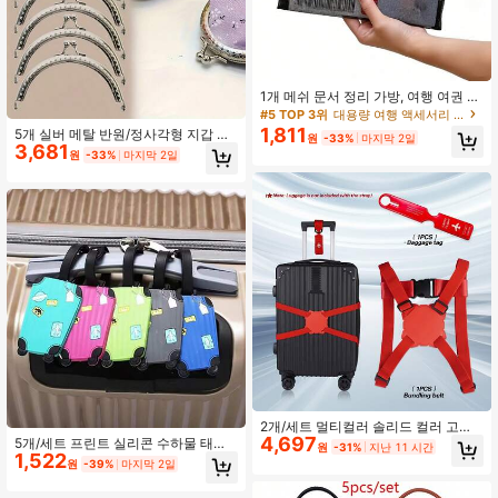
1개 메쉬 문서 정리 가방, 여행 여권 홀
더, 투명 메쉬 여권 슬리브, 휴대용 신
#5 TOP 3위
대용량 여행 액세서리 및 소모품
분증 & 탑승권 홀더, 멀티컬러 여행 액
1,811
5개 실버 메탈 반원/정사각형 지갑 걸
원
-33%
마지막 2일
세서리
3,681
쇠, 다중 크기, 스냅 잠금, 핸드백, 동전
원
-33%
마지막 2일
지갑 수정을 위한 빈티지 스타일 DIY
액세서리, DIY 지갑 제작을 위한 내구
성 있는 수제 부품
2개/세트 멀티컬러 솔리드 컬러 고탄
4,697
성 나일론 피겨-8 수하물 스트랩, 조절
5개/세트 프린트 실리콘 수하물 태그,
원
-31%
지난 11 시간
가능한 수하물 고정 스트랩, 버클 스타
1,522
귀여운 여행 신원 태그, 쓰기 공간이
원
-39%
마지막 2일
일 방폭 강화 포장 로프, 매칭 항공 수
있는 분실 방지 식별 태그, 여행 및 출
하물 태그, 비즈니스 여행 관광 위탁
장 가방용