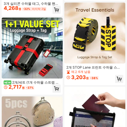
핸드백 재료 키트
3개 실리콘 수하물 태그, 수하물 핸들
4,268
미끄럼 방지 커버, 여행 가방 식별 태
원
-32%
마지막 2일
그, 여행 가방 스트랩, 내마모성 수하
물 타이 세트, 여행 필수품
2개 STOP Lane 프린트 수하물 스트
랩 + 수하물 태그 세트, 폴리에스터 버
재고 6개 남음
클 스트랩, 분실 방지 디자인, 비밀번
3,203
원
-38%
호 잠금 도난 방지 모델, 실리콘 분실
2개/세트 (1개 수하물 스트랩 및
NEW
방지 태그, 내마모성 및 경량, 여행자
2,717
1개 태그), TSA 밝은 색상 수하물 스트
를 위한 여행 수하물 액세서리. 조절
원
-37%
랩, 수하물 로프, 위탁 수하물 보강을
가능한 강화된 파손 방지 모델, 비즈니
위한 조절 가능한 길이, 여행 가방/핸
스 여행/휴가 수하물 케이스 전용, 공
드백에 적합, 여행 수하물 강화 액세서
항 체크인 필수품
리 (빠른 수하물 식별), 위탁 수하물 보
강을 위한 조절 가능한 길이, 할로윈/
크리스마스 선물