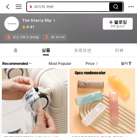
러기지 커버
The Starry Sky
팔로잉
874 팔로워
4.91
최근 20K개 판매됨
3K 재구매
홈
상품
프로모션
리뷰
필터
Recommended
Most Popular
Price