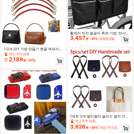
휠체어 의자 팔걸이 측면 가방, 반사
3,457
스트라이프가있는 다기능 포켓 수납
원
-41%
마지막 2일
가방
1/2개 DIY 가방 만들기 핸들 액세서리
세트, 다양한 색상 옵션, 새로운 교체
재고 4개 남음
가능한 PU 골드 플레이트 훅 가방 핸
2,189
원
-37%
들 스트랩, 가방 어깨 스트랩, 수공예
애호가들이 가방을 만들기에 적합, 핸
들 어깨 스트랩
1세트 3개 멀티컬러 솔리드 컬러 인조
가죽 DIY 가방 액세서리, PU 가죽 핸
재고 8개 남음
들 스트랩 + 자석 스냅 가방 플랩, 수제
3,926
원
-28%
지난 11 시간
봉제 토트백 수정 재료, 미니멀리스트
예술적 스타일 엮은 짚 가방 DIY 통근