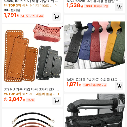
50/80/100/150개 여행 가방 바퀴 먼
1/2/4/5/6/8/10개 휴대용 플립탑 보관
1,538
지 커버, 여행 가방 바퀴 보호대, 여행
함, 이쑤시개, 치실, 귀이개, 면봉 보관,
#4 TOP 3위
에서 러기지 더스트 커버
원
-33%
마지막 2일
가방 사무실 의자 캐스터 탄성 커버
다양한 색상 선택 가능, 컴팩트한 디자
90+ 판매됨
인, 여행 필수품
1,791
원
-31%
마지막 2일
1/6개 휴대용 PU 가죽 수화물 태그 핸
1,871
드백 태그 라벨 식별자 주소 홀더 여행
원
-28%
마지막 2일
액세서리 휴가 여행 필수품 여행용 가
3개 PU 가죽 지갑 바닥 3가지 크기 가
방 태그 신혼여행 대학 학교 가방 비행
방 바닥 검정색 직사각형 크로셰 후크
#4 TOP 3위
에서 재구매율이 높음 DIY 가방 액세서리
기 크루즈 가방 학교 용품 학교 액세서
주머니 기저부 DIY 크로셰 가방 숄더
2,047
리
원
-27%
백 지갑용 구멍 포함