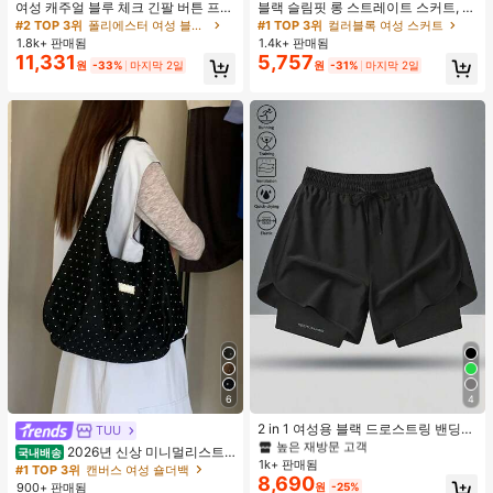
여성 캐주얼 블루 체크 긴팔 버튼 프론
블랙 슬림핏 롱 스트레이트 스커트, 여
트 폴리에스터 셔츠, 레귤러 핏, 봄 의
성 패션 폴리에스터 캐주얼 파티 스커
#2 TOP 3위
폴리에스터 여성 블라우스
#1 TOP 3위
컬러블록 여성 스커트
류, 편안한 스타일
트, 다용도 및 귀여운, 일상 착용에 적
1.8k+ 판매됨
1.4k+ 판매됨
합, 여름 휴가. 해변, 음악 축제 및 여름
11,331
5,757
원
-33%
마지막 2일
원
-31%
마지막 2일
휴가에 완벽, 90년대
#1 TOP 3위
여성 액티브 바텀
6
4
높은 재방문 고객
#1 TOP 3위
#1 TOP 3위
여성 액티브 바텀
여성 액티브 바텀
2 in 1 여성용 블랙 드로스트링 밴딩
TUU
허리 곡선 밑단 캐주얼 러닝 트레이닝
높은 재방문 고객
높은 재방문 고객
2026년 신상 미니멀리스트
국내배송
운동 반바지
1k+ 판매됨
#1 TOP 3위
여성 액티브 바텀
도트 캔버스 토트백, 대용량 캐주얼 다
#1 TOP 3위
캔버스 여성 숄더백
8,690
용도 통근 숄더 핸드백
높은 재방문 고객
900+ 판매됨
원
-25%