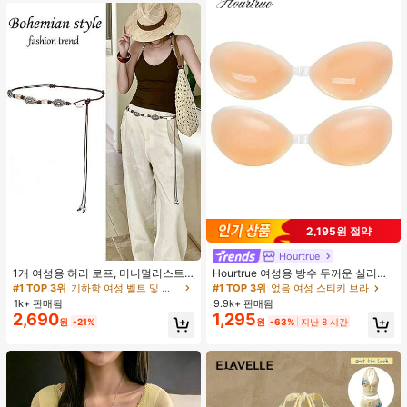
2,195원 절약
Hourtrue
#1 TOP 3위
기하학 여성 벨트 및 벨트 액세서리
거의 매진!
1개 여성용 허리 로프, 미니멀리스트
Hourtrue 여성용 방수 두꺼운 실리콘
보헤미안 패션 매듭 허리 벨트, 드레
가슴 페탈, 작은 가슴 리프트업 & 푸시
#1 TOP 3위
#1 TOP 3위
기하학 여성 벨트 및 벨트 액세서리
기하학 여성 벨트 및 벨트 액세서리
#1 TOP 3위
없음 여성 스티키 브라
스, 캐주얼 팬츠와 함께 일상 착용에
인용, 웨딩 촬영 및 들러리용
1k+ 판매됨
9.9k+ 판매됨
거의 매진!
거의 매진!
적합한 장식용 허리 액세서리
2,690
1,295
#1 TOP 3위
기하학 여성 벨트 및 벨트 액세서리
원
-21%
원
-63%
지난 8 시간
거의 매진!