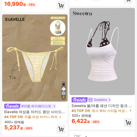
16,990
원
-15%
4
Sweetra
Sweetra 봄/여름 패션 디자인 핑크 스
#여름 하이웨이스트
트라이프 브라운 폴카 도트 스파게티
#3 TOP 3위
에서 쁘띠 스타일 여성 상의, 블라우스 & 티
Elavelle 여성용 자카드 원단 사이드
스트랩 2 In 1 스위트 걸리시 비치 로
500+ 판매됨
타이 비키니 하의, 봄/여름
#4 TOP 3위
직물 여성 비키니 하의
맨틱 휴가 스타일 여성용 캐미 탱크 탑
6,422
400+ 판매됨
원
-29%
5,237
원
-24%