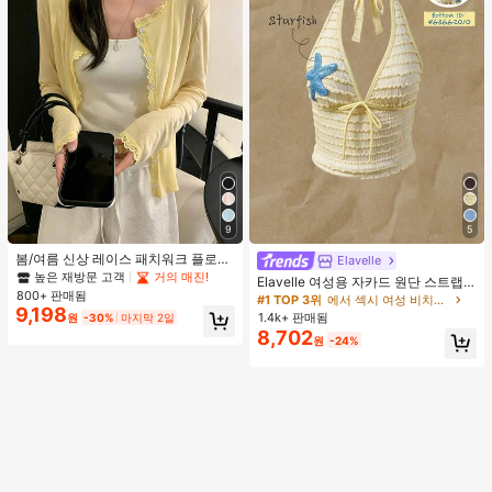
9
5
봄/여름 신상 레이스 패치워크 플로럴
Elavelle
트림 소프트 니트 가디건 경량 재킷 탑
높은 재방문 고객
거의 매진!
Elavelle 여성용 자카드 원단 스트랩
여성용, 코티지코어 옐로우
800+ 판매됨
불가사리 장식 홀터 탑, 봄/여름에 적
#1 TOP 3위
에서 섹시 여성 비치웨어
9,198
합 (탑만 포함, 반바지 미포함)
1.4k+ 판매됨
원
-30%
마지막 2일
8,702
원
-24%