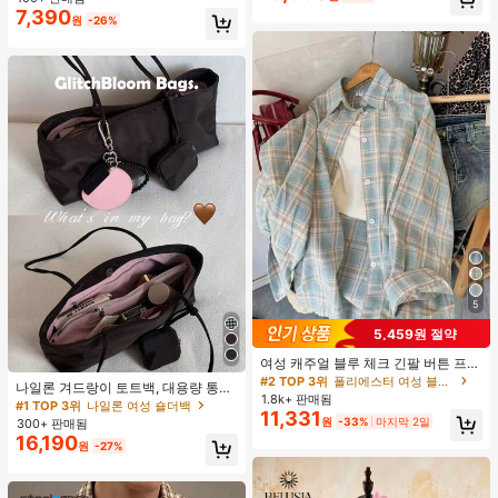
7,390
높은 재방문 고객
원
-26%
5
5,459원 절약
여성 캐주얼 블루 체크 긴팔 버튼 프론
트 폴리에스터 셔츠, 레귤러 핏, 봄 의
#2 TOP 3위
폴리에스터 여성 블라우스
나일론 겨드랑이 토트백, 대용량 통근
류, 편안한 스타일
1.8k+ 판매됨
숄더백, 작은 메이크업 백 포함, 펜던
#1 TOP 3위
나일론 여성 숄더백
11,331
트 미포함, 가벼운 일상 핸드백 (펜던
원
-33%
마지막 2일
300+ 판매됨
트 미포함)
16,190
원
-27%