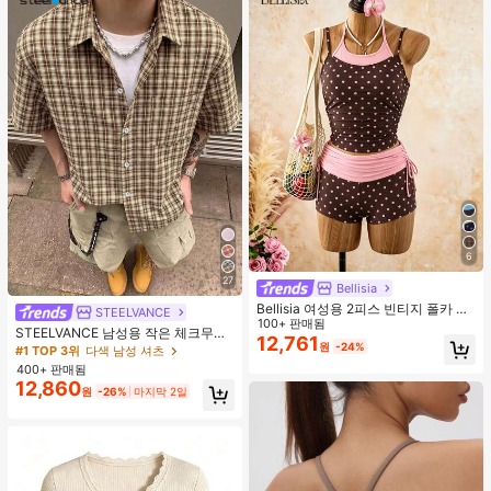
6
27
Bellisia
Bellisia 여성용 2피스 빈티지 폴카 도
STEELVANCE
트 프린트 스파게티 스트랩 탱크 탑 및
100+ 판매됨
STEELVANCE 남성용 작은 체크무늬
드로스트링 반바지 비키니 세트, 여름
12,761
원
-24%
반팔 셔츠, 단일 포켓 클래식 스타일,
#1 TOP 3위
다색 남성 셔츠
해변 휴가에 적합
격식 또는 캐주얼한 경우, 휴가, 식사,
400+ 판매됨
사무실, 캐주얼 홈웨어에 적합, 다용
12,860
원
-26%
마지막 2일
도, 편안한 원단 셔츠, 자신에게 입거
나 선물하기에 좋습니다