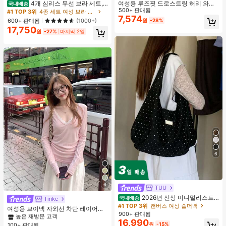
4개 심리스 무선 브라 세트,
여성용 루즈핏 드로스트링 허리 와이
국내배송
작은 가슴 보정, 초박형 통기성 아이스
드 레그 팬츠, 가벼운 통기성 캐주얼
500+ 판매됨
#1 TOP 3위
4종 세트 여성 브라 & 브랄렛
실크 섹시 편안한 백리스 란제리 브라,
바지, 밀리터리 그린, 여름 봄, 보헤미
7,574
600+ 판매됨
(1000+)
원
-28%
조절 가능
안 시크
17,750
원
-27%
마지막 2일
6
6
TUU
#2 TOP 3위
에서 새로운 여성 상의
2026년 신상 미니멀리스트
국내배송
높은 재방문 고객
Tinkc
도트 캔버스 토트백, 대용량 캐주얼 다
#1 TOP 3위
캔버스 여성 숄더백
#2 TOP 3위
#2 TOP 3위
에서 새로운 여성 상의
에서 새로운 여성 상의
여성용 브이넥 자외선 차단 레이어링
용도 통근 숄더 핸드백
900+ 판매됨
다용도 긴팔 티셔츠 탑, 봄/여름 핑크
높은 재방문 고객
높은 재방문 고객
16,990
원
-15%
100+ 판매됨
#2 TOP 3위
에서 새로운 여성 상의