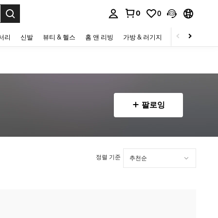
0
0
to select.
세서리
신발
뷰티 & 헬스
홈 앤 리빙
가방 & 러기지
스포츠 & 아웃
팔로잉
정렬 기준