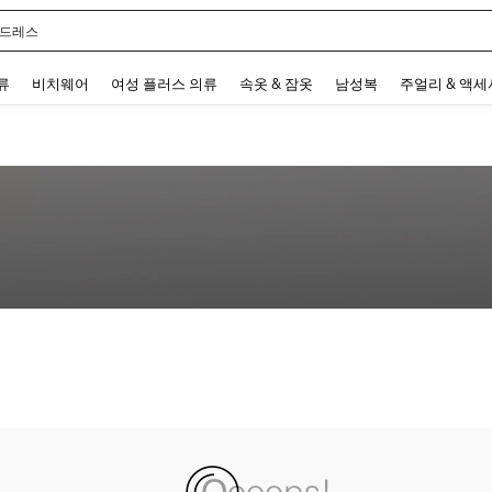
 드레스
 and down arrow keys to navigate search 최근 검색어 and 검색 후 발견. Press Enter 
류
비치웨어
여성 플러스 의류
속옷 & 잠옷
남성복
주얼리 & 액