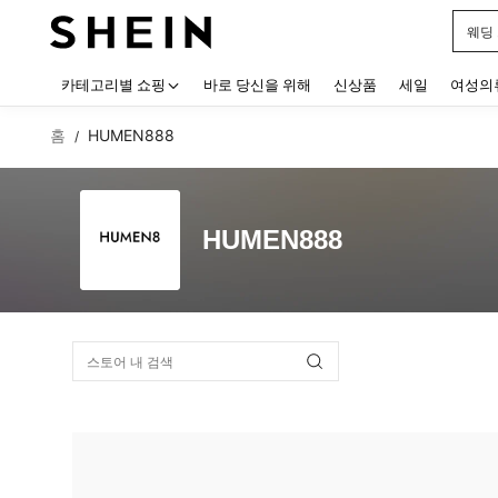
웨딩
Use up
카테고리별 쇼핑
바로 당신을 위해
신상품
세일
여성의
홈
HUMEN888
/
HUMEN888