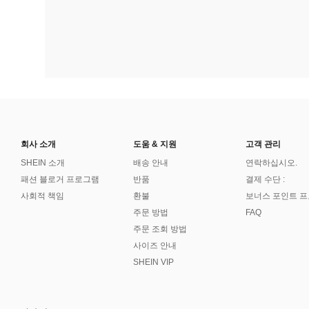
회사 소개
도움 & 지원
고객 관리
SHEIN 소개
배송 안내
연락하십시오.
패션 블로거 프로그램
반품
결제 수단 :
사회적 책임
환불
보너스 포인트 
주문 방법
FAQ
주문 조회 방법
사이즈 안내
SHEIN VIP