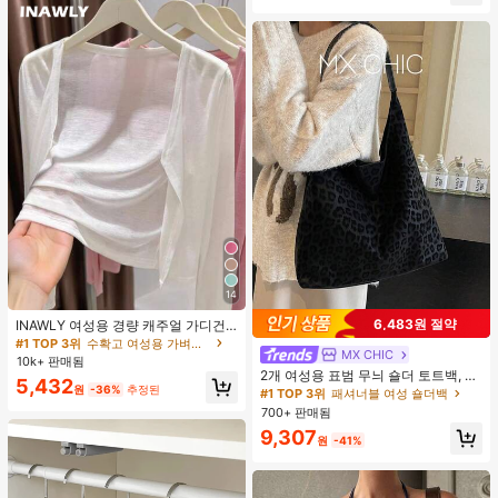
세서리
14
6,483원 절약
INAWLY 여성용 경량 캐주얼 가디건,
여름
#1 TOP 3위
수확고 여성용 가벼운 카디건
MX CHIC
#1 TOP 3위
패셔너블 여성 숄더백
10k+ 판매됨
거의 매진!
2개 여성용 표범 무늬 숄더 토트백, 고
5,432
원
-36%
추정된
품질, 대용량, 패션 출퇴근 가방, 가을/
#1 TOP 3위
#1 TOP 3위
패셔너블 여성 숄더백
패셔너블 여성 숄더백
겨울
700+ 판매됨
거의 매진!
거의 매진!
#1 TOP 3위
패셔너블 여성 숄더백
9,307
원
-41%
거의 매진!