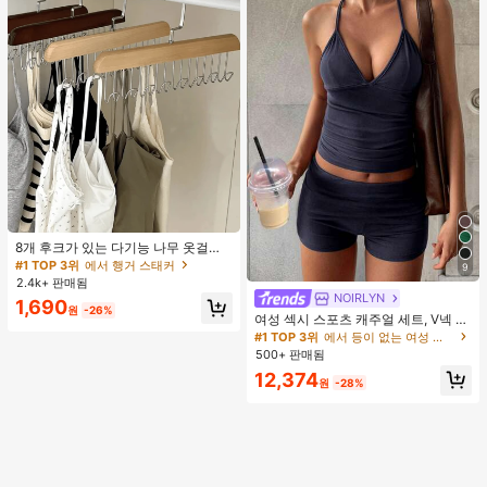
8개 후크가 있는 다기능 나무 옷걸이
360도 회전 옷장 수납 후크 랙 상의
#1 TOP 3위
에서 행거 스태커
9
조끼 및 의류용 공간 절약 정리대
2.4k+ 판매됨
NOIRLYN
#1 TOP 3위
에서 등이 없는 여성 투피스 의상
1,690
원
-26%
거의 매진!
여성 섹시 스포츠 캐주얼 세트, V넥 상
의와 타이트 반바지 포함, 달리기, 피
#1 TOP 3위
#1 TOP 3위
에서 등이 없는 여성 투피스 의상
에서 등이 없는 여성 투피스 의상
트니스 및 기타 여름 우아한 행사에 적
500+ 판매됨
거의 매진!
거의 매진!
합
#1 TOP 3위
에서 등이 없는 여성 투피스 의상
12,374
원
-28%
거의 매진!