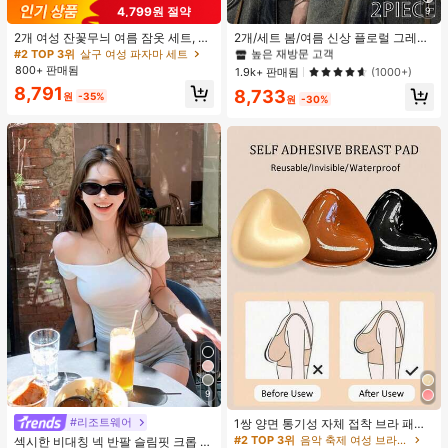
#2 TOP 3위
에서 피부 친화적 여성 상의, 블라우스 & 티
4,799원 절약
9
높은 재방문 고객
#2 TOP 3위
#2 TOP 3위
에서 피부 친화적 여성 상의, 블라우스 & 티
에서 피부 친화적 여성 상의, 블라우스 & 티
2개 여성 잔꽃무늬 여름 잠옷 세트, 반
2개/세트 봄/여름 신상 플로럴 그레이
팔 버튼업 셔츠 및 반바지, 캐주얼 라
+ 블랙 반팔 티셔츠, 여성 슬림핏 솔리
높은 재방문 고객
높은 재방문 고객
#2 TOP 3위
살구 여성 파자마 세트
운지웨어
드 컬러 언더셔츠 캐주얼
800+ 판매됨
#2 TOP 3위
에서 피부 친화적 여성 상의, 블라우스 & 티
1.9k+ 판매됨
(1000+)
높은 재방문 고객
8,791
8,733
원
-35%
원
-30%
9
#리조트웨어
1쌍 양면 통기성 자체 접착 브라 패드,
두꺼워진 삼각형 푸쉬업 디자인, 재사
#2 TOP 3위
음악 축제 여성 브라 액세서리
섹시한 비대칭 넥 반팔 슬림핏 크롭 탑