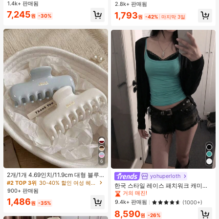
용 가능, 보이지 않는 비키니 브라 삽
화이트 여름
1.4k+ 판매됨
2.8k+ 판매됨
입물, 수영에 적합
7,245
1,793
원
-30%
원
-42%
마지막 3일
6
#1 TOP 3위
에서 녹색 다용도로 활용 가능한 데일리 탑
2개/1개 4.69인치/11.9cm 대형 블루
거의 매진!
yohuperloth
& 화이트 1피스 플라스틱 헤어 클로
#2 TOP 3위
30-40% 할인 여성 헤어 액세서리
#1 TOP 3위
#1 TOP 3위
에서 녹색 다용도로 활용 가능한 데일리 탑
에서 녹색 다용도로 활용 가능한 데일리 탑
한국 스타일 레이스 패치워크 캐미솔
클립, 데일리 웨어, 캐주얼, 파티, 출퇴
900+ 판매됨
탱크 탑, Y2K 에스테틱, 스트리트웨어
거의 매진!
거의 매진!
근, 휴가, 헤어스타일링, 메이크업, 의
캐주얼 여름
1,486
상 매칭 비치 헤어 클립 바캉스 헤어
#1 TOP 3위
에서 녹색 다용도로 활용 가능한 데일리 탑
9.4k+ 판매됨
(1000+)
원
-35%
클러치에 적합한 세련되고 다재다능
거의 매진!
8,590
하며 우아하고 미니멀한 단색 헤어 액
원
-26%