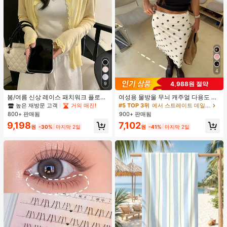
4
4,988원 절약
9
봄/여름 신상 레이스 패치워크 플로럴
여성용 물방울 무늬 캐주얼 다용도 데
트림 소프트 니트 가디건 경량 재킷 탑
이트 & 외출 A라인 스커트 봄
높은 재방문 고객
거의 매진!
#5 TOP 3위
에서 스트레이트 데일리 스커트
여성용, 코티지코어 옐로우
800+ 판매됨
900+ 판매됨
9,198
7,102
원
-30%
마지막 2일
원
-41%
마지막 2일