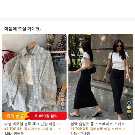
마음에 드실 거예요.
5
5,459원 절약
4
여성 캐주얼 블루 체크 긴팔 버튼 프론
블랙 슬림핏 롱 스트레이트 스커트, 여
트 폴리에스터 셔츠, 레귤러 핏, 봄 의
성 패션 폴리에스터 캐주얼 파티 스커
#2 TOP 3위
폴리에스터 여성 블라우스
#1 TOP 3위
컬러블록 여성 스커트
류, 편안한 스타일
트, 다용도 및 귀여운, 일상 착용에 적
1.8k+ 판매됨
1.4k+ 판매됨