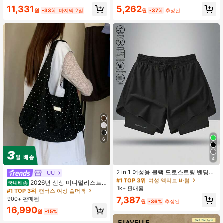
합, 여름 휴가. 해변, 음악 축제 및 여름
11,331
5,262
휴가에 완벽, 90년대
원
-33%
마지막 2일
원
-37%
추정된
6
4
#1 TOP 3위
여성 액티브 바텀
높은 재방문 고객
2 in 1 여성용 블랙 드로스트링 밴딩
TUU
허리 곡선 밑단 캐주얼 러닝 트레이닝
#1 TOP 3위
#1 TOP 3위
여성 액티브 바텀
여성 액티브 바텀
2026년 신상 미니멀리스트
국내배송
운동 반바지
1k+ 판매됨
높은 재방문 고객
높은 재방문 고객
도트 캔버스 토트백, 대용량 캐주얼 다
#1 TOP 3위
캔버스 여성 숄더백
용도 통근 숄더 핸드백
#1 TOP 3위
여성 액티브 바텀
7,387
900+ 판매됨
원
-36%
추정된
높은 재방문 고객
16,990
원
-15%