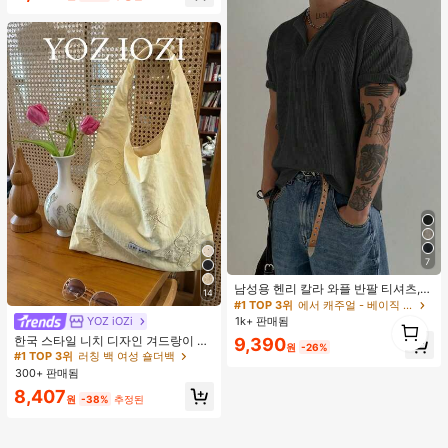
7
남성용 헨리 칼라 와플 반팔 티셔츠,
14
가볍고 통기성이 좋은 기본 티, 미국
#1 TOP 3위
에서 캐주얼 - 베이직 남성 상의
미니멀리스트 스타일, 모든 계절에 적
1
YOZ iOZi
#1 TOP 3위
러칭 백 여성 숄더백
1k+ 판매됨
합
1
거의 매진!
한국 스타일 니치 디자인 겨드랑이 숄
9,390
원
-26%
더백, 다용도 패션 부드러운 여름 숄더
#1 TOP 3위
#1 TOP 3위
러칭 백 여성 숄더백
러칭 백 여성 숄더백
토트백 여성용,
300+ 판매됨
거의 매진!
거의 매진!
#1 TOP 3위
러칭 백 여성 숄더백
8,407
원
-38%
추정된
거의 매진!