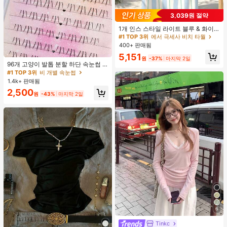
3,039원 절약
#1 TOP 3위
에서 극세사 비치 타월
거의 매진!
1개 인스 스타일 라이트 블루 & 화이
트 & 그린 스트라이프 비치 타월, 화이
#1 TOP 3위
#1 TOP 3위
에서 극세사 비치 타월
에서 극세사 비치 타월
트와 그린 세로 스트라이프 프린트가
400+ 판매됨
거의 매진!
거의 매진!
있는 라이트 블루 배경, 신선한 섬 휴
#1 TOP 3위
비 개별 속눈썹
#1 TOP 3위
에서 극세사 비치 타월
5,151
가 분위기, 수영, 캠핑, 피트니스, 여름
원
-37%
마지막 2일
거의 매진!
거의 매진!
휴식, 욕실 장식, 야외 액세서리, 선물,
96개 고양이 발톱 분할 하단 속눈썹 B
수영장 부드러운 가구, 핸드 타월에 적
컬 인조 속눈썹, 자연스럽고 사실적인
#1 TOP 3위
#1 TOP 3위
비 개별 속눈썹
비 개별 속눈썹
합
개별 클러스터, 헐렁한 데일리 사용,
1.4k+ 판매됨
거의 매진!
거의 매진!
초보자에게 적합
#1 TOP 3위
비 개별 속눈썹
2,500
원
-43%
마지막 2일
거의 매진!
6
Tinkc
#3 TOP 3위
에서 새로운 여성 상의