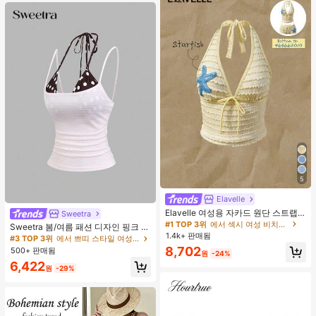
5
Elavelle
Elavelle 여성용 자카드 원단 스트랩
Sweetra
불가사리 장식 홀터 탑, 봄/여름에 적
#1 TOP 3위
에서 섹시 여성 비치웨어
Sweetra 봄/여름 패션 디자인 핑크 스
합 (탑만 포함, 반바지 미포함)
1.4k+ 판매됨
트라이프 브라운 폴카 도트 스파게티
#3 TOP 3위
에서 쁘띠 스타일 여성 상의, 블라우스 & 티
스트랩 2 In 1 스위트 걸리시 비치 로
8,702
500+ 판매됨
원
-24%
맨틱 휴가 스타일 여성용 캐미 탱크 탑
6,422
원
-29%