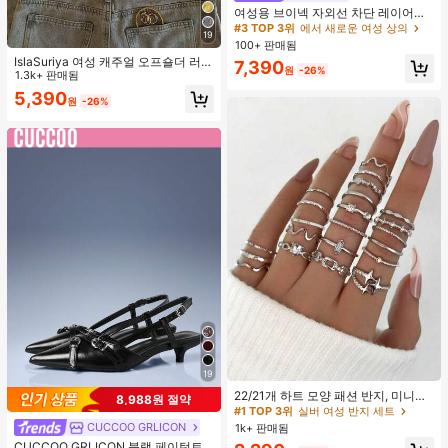
높은 재방문 고객
여성용 브이넥 자외선 차단 레이어링
다용도 긴팔 티셔츠 탑, 봄/여름 핑크
#3 TOP 3위
#3 TOP 3위
에서 새로운 여성 상의
에서 새로운 여성 상의
19
100+ 판매됨
높은 재방문 고객
높은 재방문 고객
IslaSuriya 여성 캐주얼 오프숄더 러치
#3 TOP 3위
에서 새로운 여성 상의
7,390
원
-26%
핏 솔리드 블랙 티셔츠, 데일리 출퇴
1.3k+ 판매됨
높은 재방문 고객
근, 여름에 적합
5,390
원
-26%
19
#1 TOP 3위
실버 여성 반지 세트
거의 매진!
22/21개 하트 모양 패션 반지, 미니멀
8,988원 절약
리스트 크리스탈 임베디드 보헤미안
#1 TOP 3위
#1 TOP 3위
실버 여성 반지 세트
실버 여성 반지 세트
기하학 반지 세트, 발렌타인데이, 어머
CUCCOO GRLICON
1k+ 판매됨
거의 매진!
거의 매진!
니날 선물
CUCCOO GRLICON 블랙 페이턴트
#1 TOP 3위
실버 여성 반지 세트