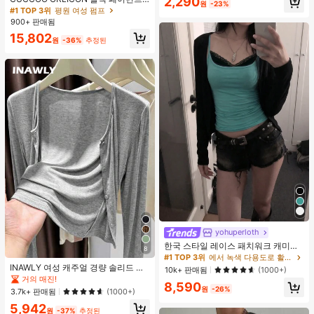
2,290
원
-23%
가죽 뾰족한 토 메탈 크리스크로스 스
#1 TOP 3위
평원 여성 펌프
거의 매진!
트랩 더블 버클 장식 키튼 힐 뮬 슈즈,
900+ 판매됨
쿨 걸즈를 위한 오토바이 스타일, 봄/
15,802
여름, 휴가, 여행, 2000년대 스타일에
원
-36%
추정된
적합
yohuperloth
한국 스타일 레이스 패치워크 캐미솔
8
탱크 탑, Y2K 에스테틱, 스트리트웨어
#1 TOP 3위
에서 녹색 다용도로 활용 가능한 데일리 탑
캐주얼 여름
INAWLY 여성 캐주얼 경량 솔리드 컬
10k+ 판매됨
(1000+)
러 재킷, 봄/가을 일상 출퇴근에 적합
거의 매진!
8,590
한 미니멀리스트 스타일
원
-26%
3.7k+ 판매됨
(1000+)
5,942
원
-37%
추정된