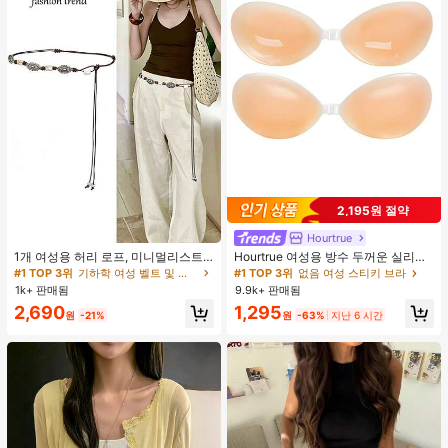
2,195원 절약
Hourtrue
#1 TOP 3위
기하학 여성 벨트 및 벨트 액세서리
거의 매진!
1개 여성용 허리 로프, 미니멀리스트
Hourtrue 여성용 방수 두꺼운 실리콘
보헤미안 패션 매듭 허리 벨트, 드레
가슴 페탈, 작은 가슴 리프트업 & 푸시
#1 TOP 3위
#1 TOP 3위
기하학 여성 벨트 및 벨트 액세서리
기하학 여성 벨트 및 벨트 액세서리
#1 TOP 3위
없음 여성 스티키 브라
스, 캐주얼 팬츠와 함께 일상 착용에
인용, 웨딩 촬영 및 들러리용
1k+ 판매됨
9.9k+ 판매됨
거의 매진!
거의 매진!
적합한 장식용 허리 액세서리
#1 TOP 3위
기하학 여성 벨트 및 벨트 액세서리
2,690
1,295
원
-21%
원
-63%
지난 6 시간
거의 매진!