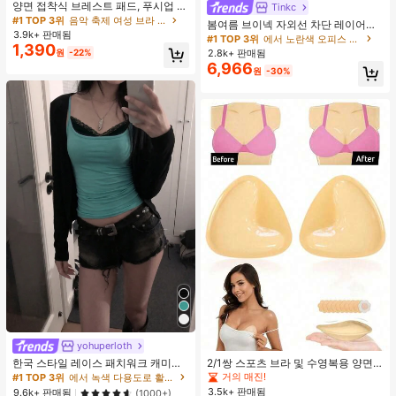
거의 매진!
양면 접착식 브레스트 패드, 푸시업 및
Tinkc
#1 TOP 3위
에서 노란색 오피스 데일리 탑
리프트업 디자인, 방수 접착 컵, 브라
#1 TOP 3위
#1 TOP 3위
음악 축제 여성 브라 액세서리
음악 축제 여성 브라 액세서리
높은 재방문 고객
거의 매진!
봄여름 브이넥 자외선 차단 레이어링
패딩 및 가슴 보정 제품에 적합
3.9k+ 판매됨
거의 매진!
거의 매진!
다용도 긴팔 티셔츠 여성용 탑, 유로
#1 TOP 3위
#1 TOP 3위
에서 노란색 오피스 데일리 탑
에서 노란색 오피스 데일리 탑
1,390
썸머 옐로우
#1 TOP 3위
음악 축제 여성 브라 액세서리
2.8k+ 판매됨
원
-22%
높은 재방문 고객
높은 재방문 고객
거의 매진!
거의 매진!
6,966
거의 매진!
#1 TOP 3위
에서 노란색 오피스 데일리 탑
원
-30%
높은 재방문 고객
거의 매진!
yohuperloth
#1 TOP 3위
에서 녹색 다용도로 활용 가능한 데일리 탑
거의 매진!
한국 스타일 레이스 패치워크 캐미솔
2/1쌍 스포츠 브라 및 수영복용 양면
탱크 탑, Y2K 에스테틱, 스트리트웨어
접착 브라 패드
거의 매진!
#1 TOP 3위
#1 TOP 3위
에서 녹색 다용도로 활용 가능한 데일리 탑
에서 녹색 다용도로 활용 가능한 데일리 탑
캐주얼 여름
3.5k+ 판매됨
거의 매진!
거의 매진!
9.6k+ 판매됨
(1000+)