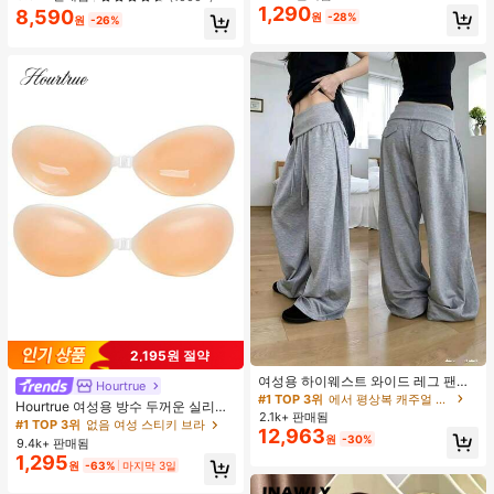
1,290
8,590
#1 TOP 3위
에서 녹색 다용도로 활용 가능한 데일리 탑
원
-28%
원
-26%
거의 매진!
2,195원 절약
#1 TOP 3위
에서 평상복 캐주얼 바지
거의 매진!
여성용 하이웨스트 와이드 레그 팬츠,
Hourtrue
봄 드로스트링 루즈 롱 팬츠, 레이지
#1 TOP 3위
#1 TOP 3위
에서 평상복 캐주얼 바지
에서 평상복 캐주얼 바지
Hourtrue 여성용 방수 두꺼운 실리콘
릴랙스드 스타일 그레이
2.1k+ 판매됨
거의 매진!
거의 매진!
가슴 페탈, 작은 가슴 리프트업 & 푸시
#1 TOP 3위
없음 여성 스티키 브라
12,963
인용, 웨딩 촬영 및 들러리용
#1 TOP 3위
에서 평상복 캐주얼 바지
원
-30%
9.4k+ 판매됨
거의 매진!
1,295
원
-63%
마지막 3일