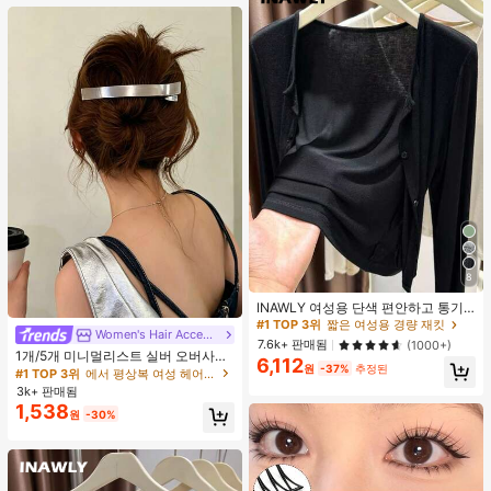
8
#1 TOP 3위
짧은 여성용 경량 재킷
거의 매진!
INAWLY 여성용 단색 편안하고 통기
성 좋은 긴 소매 앞면 버튼 캐주얼 다
#1 TOP 3위
#1 TOP 3위
짧은 여성용 경량 재킷
짧은 여성용 경량 재킷
Women's Hair Accessories
#1 TOP 3위
에서 평상복 여성 헤어 액세서리
용도 얇은 가디건
거의 매진!
거의 매진!
7.6k+ 판매됨
(1000+)
거의 매진!
1개/5개 미니멀리스트 실버 오버사이
6,112
#1 TOP 3위
짧은 여성용 경량 재킷
원
-37%
추정된
즈 메탈 여성용 헤어 클립, 업스타일,
#1 TOP 3위
#1 TOP 3위
에서 평상복 여성 헤어 액세서리
에서 평상복 여성 헤어 액세서리
거의 매진!
브레이딩, 번을 위한 프리미엄 헤어 액
3k+ 판매됨
거의 매진!
거의 매진!
세서리, 악어 헤어 클립, 솔리드 컬러
1,538
#1 TOP 3위
에서 평상복 여성 헤어 액세서리
원
-30%
매끄러운 표면 손상 없는 헤어 클립,
거의 매진!
오버사이즈 12CM 실버 헤어 클립, 사
계절용