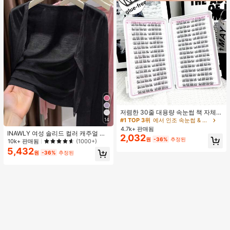
#1 TOP 3위
에서 인조 속눈썹 & 접착제
거의 매진!
저렴한 30줄 대용량 속눈썹 책 자체
접착 속눈썹 C컬 속눈썹 만화 속눈썹
14
#1 TOP 3위
#1 TOP 3위
에서 인조 속눈썹 & 접착제
에서 인조 속눈썹 & 접착제
고양이 눈 속눈썹 요정 속눈썹 재사용
4.7k+ 판매됨
거의 매진!
거의 매진!
INAWLY 여성 솔리드 컬러 캐주얼 얇
가능한 접착제 없는 속눈썹 매일 착용
2,032
#1 TOP 3위
에서 인조 속눈썹 & 접착제
원
-36%
추정된
은 가디건, 봄/여름
속눈썹
10k+ 판매됨
(1000+)
거의 매진!
5,432
원
-36%
추정된