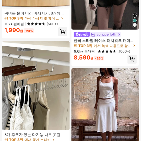
귀여운 문어 머리 마사지기, 8개의 촉
수, 머리 마사지기, 괄사 페이셜 도구,
#1 TOP 3위
다색 마사지 및 휴식 도구
머리 & 몸 이완, 독특한 마사지 포인
10k+ 판매됨
(500+)
트, 수동 딥 티슈 마사지 도구, 학교, 개
1,990
학, 여행, 여행 필수품, 가정 필수품, 스
원
-23%
yohuperloth
#1 TOP 3위
에서 녹색 다용도로 활용 가능한 데일리 탑
파, 마사지 도구, 마사지
거의 매진!
한국 스타일 레이스 패치워크 캐미솔
탱크 탑, Y2K 에스테틱, 스트리트웨어
#1 TOP 3위
#1 TOP 3위
에서 녹색 다용도로 활용 가능한 데일리 탑
에서 녹색 다용도로 활용 가능한 데일리 탑
캐주얼 여름
거의 매진!
거의 매진!
9.6k+ 판매됨
(1000+)
8,590
#1 TOP 3위
에서 녹색 다용도로 활용 가능한 데일리 탑
원
-26%
거의 매진!
8개 후크가 있는 다기능 나무 옷걸이
360도 회전 옷장 수납 후크 랙 상의
#1 TOP 3위
에서 행거 스태커