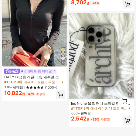
8,702
원
-24%
33
#드레이프 컷 디테일
DAZY 여성용 레귤러 핏 캐주얼 스포
츠 지퍼업 봄버 재킷, 봄, 가을 여성 의
#1 TOP 3위
에서 K-J 트렌드 추천 상품 여성 아우터웨어
류 여성 코트
1.1k+ 판매됨
(1000+)
10,022
원
-37%
추정된
5
1
1
Ins Niche 올드 머니 스타일 미니멀리
스트 영국식 전기 도금 실버 엣지 풀
#1 TOP 3위
에서 아이폰 11 프로 맥스 패션 폰 케이스
커버리지 휴대폰 케이스, 아이폰 16 프
600+ 판매됨
로 맥스, 애플 17 프로 맥스, 1/3/12/11,
2,542
원
-35%
추정된
14 프로 호환 (태그 없음)