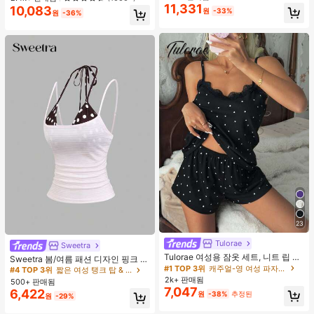
웨어, 봄/여름에 적합
11,331
10,083
높은 재방문 고객
거의 매진!
원
-33%
원
-36%
23
Tulorae
Sweetra
#4 TOP 3위
짧은 여성 탱크 탑 & 카미스
Tulorae 여성용 잠옷 세트, 니트 립 원
거의 매진!
Sweetra 봄/여름 패션 디자인 핑크 스
단, 하트 프린트 대비 레이스 트림, 로
#1 TOP 3위
캐주얼-영 여성 파자마 세트
트라이프 브라운 폴카 도트 스파게티
#4 TOP 3위
#4 TOP 3위
짧은 여성 탱크 탑 & 카미스
짧은 여성 탱크 탑 & 카미스
맨틱 달콤 귀여운 섹시 캐미솔 & 반바
스트랩 2 In 1 스위트 걸리시 비치 로
2k+ 판매됨
500+ 판매됨
거의 매진!
거의 매진!
지 베이비돌 잠옷 세트 투피스 나이트
맨틱 휴가 스타일 여성용 캐미 탱크 탑
7,047
6,422
원
-38%
추정된
#4 TOP 3위
짧은 여성 탱크 탑 & 카미스
세트 섹시 잠옷 세트 여성용 잠옷 롬퍼
원
-29%
투피스 잠옷 세트 여성용 잠옷 세트 도
거의 매진!