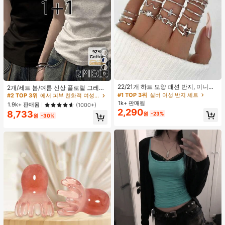
9
#1 TOP 3위
실버 여성 반지 세트
#2 TOP 3위
에서 피부 친화적 여성 상의, 블라우스 & 티
거의 매진!
22/21개 하트 모양 패션 반지, 미니멀
높은 재방문 고객
2개/세트 봄/여름 신상 플로럴 그레이
리스트 크리스탈 임베디드 보헤미안
+ 블랙 반팔 티셔츠, 여성 슬림핏 솔리
#1 TOP 3위
#1 TOP 3위
실버 여성 반지 세트
실버 여성 반지 세트
#2 TOP 3위
#2 TOP 3위
에서 피부 친화적 여성 상의, 블라우스 & 티
에서 피부 친화적 여성 상의, 블라우스 & 티
기하학 반지 세트, 발렌타인데이, 어머
드 컬러 언더셔츠 캐주얼
1k+ 판매됨
거의 매진!
거의 매진!
높은 재방문 고객
높은 재방문 고객
1.9k+ 판매됨
(1000+)
니날 선물
2,290
8,733
#1 TOP 3위
실버 여성 반지 세트
#2 TOP 3위
에서 피부 친화적 여성 상의, 블라우스 & 티
원
-23%
원
-30%
거의 매진!
높은 재방문 고객