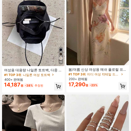
16
#1 TOP 3위
미디 여성 칵테일 드레스
재고 5개 남음
봄/여름 신상 여성용 메쉬 플로럴 프린
여성용 대용량 나일론 토트백, 다중 지
트 드레스, 브이넥, 휴가 스타일, 섹시
퍼 포켓, 방수 숄더 핸드백, 사무실 노
#1 TOP 3위
#1 TOP 3위
미디 여성 칵테일 드레스
미디 여성 칵테일 드레스
#1 TOP 3위
나일론 여성 토트백
한 비치 파티 댄스 드레스, 스파게티
트북, 일상 출퇴근, 쇼핑에 적합
200+ 판매됨
재고 5개 남음
재고 5개 남음
400+ 판매됨
스트랩 웨딩 가을
17,290
14,187
#1 TOP 3위
미디 여성 칵테일 드레스
원
-23%
원
-38%
추정된
재고 5개 남음