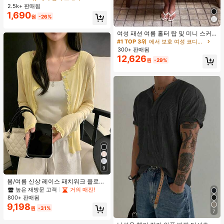
조끼 및 의류용 공간 절약 정리대
2.5k+ 판매됨
1,690
원
-26%
여성 패션 여름 홀터 탑 및 미니 스커
트 세트, 저녁 데이트, 연회, 파티에 적
#1 TOP 3위
에서 보호 여성 코디네이터
합, 화이트 우아한, 데이트 나이트
300+ 판매됨
12,626
원
-29%
9
봄/여름 신상 레이스 패치워크 플로럴
트림 소프트 니트 가디건 경량 재킷 탑
높은 재방문 고객
거의 매진!
여성용, 코티지코어 옐로우
800+ 판매됨
9,198
원
-31%
7