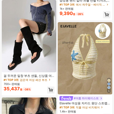
남성용 헨리 칼라 와플 반팔 티셔츠,
가볍고 통기성이 좋은 기본 티, 미국
#1 TOP 3위
에서 캐주얼 - 베이직 남성 상의
미니멀리스트 스타일, 모든 계절에 적
1k+ 판매됨
합
9,390
원
-26%
#1 TOP 3위
검은색 여성 패션 부츠
거의 매진!
걸 두꺼운 밑창 부츠 샌들, 신상품 여
름 키높이 롱 샤프트 니치 섹시 팝 걸
#1 TOP 3위
#1 TOP 3위
검은색 여성 패션 부츠
검은색 여성 패션 부츠
끈 레트로 스트리트 스타일 앵클 부츠
700+ 판매됨
거의 매진!
거의 매진!
35,437
#1 TOP 3위
검은색 여성 패션 부츠
원
-36%
5
거의 매진!
#여름 하이웨이스트
Elavelle 여성용 자카드 원단 스트랩
불가사리 장식 홀터 탑, 봄/여름에 적
#1 TOP 3위
직물 여성 비치웨어
합 (탑만 포함, 반바지 미포함)
1.4k+ 판매됨