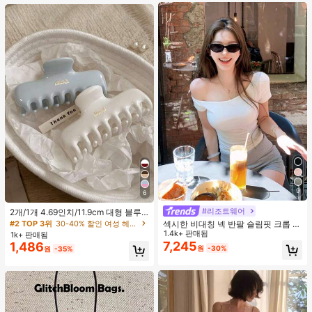
트 잠옷 세트 잠옷 반바지 세트 투피스
잠옷 세트 여성용 여름 세트 도트 반바
지 세트 여성용 잠옷 세트 반바지 잠옷
세트 여성용 투피스 여름 라운지 세트
9
6
#리조트웨어
2개/1개 4.69인치/11.9cm 대형 블루
& 화이트 1피스 플라스틱 헤어 클로
#2 TOP 3위
30-40% 할인 여성 헤어 액세서리
섹시한 비대칭 넥 반팔 슬림핏 크롭 탑
클립, 데일리 웨어, 캐주얼, 파티, 출퇴
화이트 여름
1.4k+ 판매됨
1k+ 판매됨
근, 휴가, 헤어스타일링, 메이크업, 의
7,245
1,486
원
-30%
원
-35%
상 매칭 비치 헤어 클립 바캉스 헤어
클러치에 적합한 세련되고 다재다능
하며 우아하고 미니멀한 단색 헤어 액
세서리