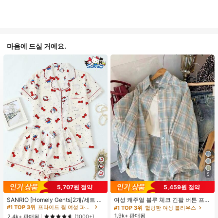
마음에 드실 거예요.
5
#1 TOP 3위
프라이드 월 여성 파자마 세트
5,707원 절약
5,459원 절약
높은 재방문 고객
거의 매진!
#1 TOP 3위
#1 TOP 3위
프라이드 월 여성 파자마 세트
프라이드 월 여성 파자마 세트
SANRIO [Homely Gents]2개/세트 여
여성 캐주얼 블루 체크 긴팔 버튼 프론
성 프린트 라펠 반팔 버튼 포켓 상의
트 폴리에스터 셔츠, 레귤러 핏, 봄 의
높은 재방문 고객
높은 재방문 고객
거의 매진!
거의 매진!
#1 TOP 3위
헐렁한 여성 블라우스
및 보우 반바지 잠옷 세트, 캐주얼 홈
류, 편안한 스타일
1.9k+ 판매됨
#1 TOP 3위
프라이드 월 여성 파자마 세트
2.4k+ 판매됨
(1000+)