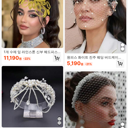
1개 수제 잎 라인스톤 신부 헤드피스,
고급 내구성 웨딩 헤어 액세서리, 웨
11,190
원피스 화이트 진주 웨딩 버드케이지
원
-22%
딩, 연회, 생일 파티, 미인 대회 및 기타
베일, 매력적인 신부 모자, 여성용 마
5,190
행사에 적합
원
-21%
스크, 웨딩 헤어밴드, 결혼식, 무도회,
연회, 생일 파티에 적합