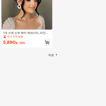
1개 수제 신부 헤어 액세서리, 라인스
톤 & 진주 헤어 빗, 합금 잎 웨딩 헤어
재고 5개 남음
장식, 신부 들러리 및 일상 착용에 적
5,890
합
원
-22%
위로