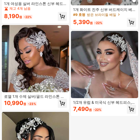
1개 여성용 실버 라인스톤 신부 헤드
피스, 신부 헤어 후프 헤어밴드, 수제
재고 4개 남음
1개 화이트 진주 신부 버드케이지 베
라인스톤 장식 헤어 크라운, 웨딩 드레
일 - 매력적인 신부 모자, 여성용 블러
#9 호평
받은 브라이들 베일
8,190
스, 정장 드레스, 메이크업 헤어 액세
원
-22%
셔 페이스 베일, 웨딩, 프롬, 파티용 웨
서리, 크리스마스 용도에 적합
5,390
딩 헤어밴드 액세서리
원
-22%
로열 1개 수제 실버/골드 라인스톤 헤
어 클립, 럭셔리 신부 헤드피스, 업스
10,990
1/2개 유럽 & 미국식 신부 헤드피스,
원
-23%
타일용 웨딩 헤어 액세서리, 사이드 장
수제 라인스톤 합금 잎사귀 사이드 헤
7,490
식, 파티, 축제, 공연 드레스업 크리스
원
-22%
어 클립, 새로운 라인스톤 여성 헤어
마스
클립, 웨딩, 일상, 연회, 파티, 축제 등
에 적합