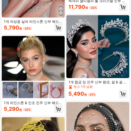
럭셔리 멀티컬러 풀 크리스탈 신부 헤
어밴드, 여성용 압박 헤어 후프 크라
11,790
원
-22%
운, 웨딩 생일 파티 뷰티 페이지언트
업스타일 티아라에 적합
1개 여성용 실버 라인스톤 신부 헤드
피스, 수제 크리스탈 티아라 헤어밴드,
5,790
원
-23%
웨딩드레스용 로열 신부 헤어 액세서
리
1개 합금 잎 진주 신부 왕관, 걸 & 걸 미
인대회 헤드피스, 결혼식, 연회, 생일
재고 1개 남음
파티 및 기타 행사에 적합
5,490
원
-21%
1개 라인스톤 & 인조 진주 신부 헤드피
스, 베일, 메쉬 헤어밴드, 블랙 & 화이
5,290
원
-22%
트 신부 헤어 액세서리, 빈티지 볼 액
세서리, 걸 헤어 장식 페이스 베일 라
인스톤 & 인조 진주 헤어밴드 우아한
헤드피스