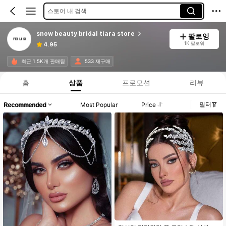
스토어 내 검색
snow beauty bridal tiara store
팔로잉
1K 팔로워
4.95
최근 1.5K개 판매됨
533 재구매
홈
상품
프로모션
리뷰
필터
Recommended
Most Popular
Price