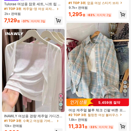
가슴 페탈, 작은 가슴 리프트업 & 푸시
#1 TOP 3위
없음 여성 스티키 브라
Tulorae 여성용 잠옷 세트, 니트 립 원
인용, 웨딩 촬영 및 들러리용
9.7k+ 판매됨
단, 하트 프린트 대비 레이스 트림, 로
#1 TOP 3위
캐주얼-영 여성 파자마 세트
맨틱 달콤 귀여운 섹시 캐미솔 & 반바
1,295
2k+ 판매됨
원
-63%
마지막 2일
지 베이비돌 잠옷 세트 투피스 나이트
7,129
세트 섹시 잠옷 세트 여성용 잠옷 롬퍼
원
-37%
마지막 3일
투피스 잠옷 세트 여성용 잠옷 세트 도
트 잠옷 세트 잠옷 반바지 세트 투피스
잠옷 세트 여성용 여름 세트 도트 반바
지 세트 여성용 잠옷 세트 반바지 잠옷
세트 여성용 투피스 여름 라운지 세트
5
5,459원 절약
14
여성 캐주얼 블루 체크 긴팔 버튼 프론
트 폴리에스터 셔츠, 레귤러 핏, 봄 의
#2 TOP 3위
헐렁한 여성 블라우스
INAWLY 여성용 경량 캐주얼 가디건,
류, 편안한 스타일
1.8k+ 판매됨
여름
#1 TOP 3위
수확고 여성용 가벼운 카디건
11,331
10k+ 판매됨
원
-33%
마지막 3일