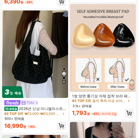
6,390
원
-25%
6
#2 TOP 3위
음악 축제 여성 브라 액세서리
거의 매진!
1쌍 양면 통기성 자체 접착 브라 패드,
두꺼워진 삼각형 푸쉬업 디자인, 재사
#2 TOP 3위
#2 TOP 3위
음악 축제 여성 브라 액세서리
음악 축제 여성 브라 액세서리
TUU
용 가능, 보이지 않는 비키니 브라 삽
3.1k+ 판매됨
거의 매진!
거의 매진!
2026년 신상 미니멀리스트
입물, 수영에 적합
국내배송
#2 TOP 3위
음악 축제 여성 브라 액세서리
1,793
도트 캔버스 토트백, 대용량 캐주얼 다
#2 TOP 3위
₩13,000-₩20,000 여성 숄더백
원
-42%
마지막 2일
용도 통근 숄더 핸드백
거의 매진!
900+ 판매됨
16,990
원
-15%