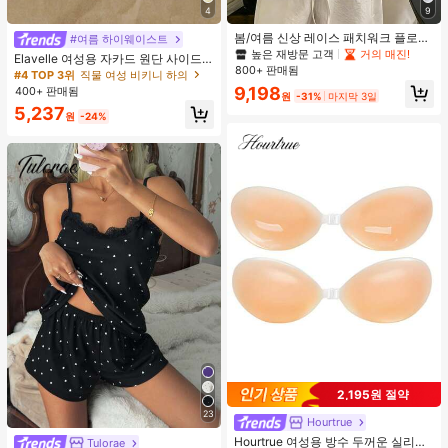
4
9
봄/여름 신상 레이스 패치워크 플로럴
#여름 하이웨이스트
트림 소프트 니트 가디건 경량 재킷 탑
높은 재방문 고객
거의 매진!
Elavelle 여성용 자카드 원단 사이드
여성용, 코티지코어 옐로우
800+ 판매됨
타이 비키니 하의, 봄/여름
#4 TOP 3위
직물 여성 비키니 하의
9,198
400+ 판매됨
원
-31%
마지막 3일
5,237
원
-24%
2,195원 절약
23
Hourtrue
Hourtrue 여성용 방수 두꺼운 실리콘
Tulorae