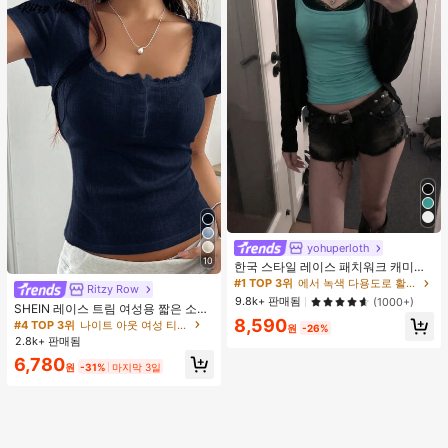
yohuperloth
10
한국 스타일 레이스 패치워크 캐미솔
탱크 탑, Y2K 에스테틱, 스트리트웨어
#1 TOP 3위
에서 녹색 다용도로 활용 가능한 데일리 탑
Ritzy Row
캐주얼 여름
9.8k+ 판매됨
(1000+)
SHEIN 레이스 트림 여성용 짧은 소매
티셔츠, 슬림핏 여름 새 3버튼 전면 반
8,590
#4 TOP 3위
나이트 아웃 여성 티셔츠
원
-26%
소매 탑
2.8k+ 판매됨
6,780
원
-31%
마지막 3일