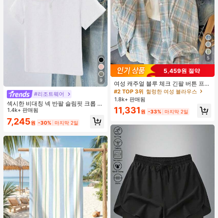
5
5,459원 절약
9
여성 캐주얼 블루 체크 긴팔 버튼 프론
트 폴리에스터 셔츠, 레귤러 핏, 봄 의
#2 TOP 3위
헐렁한 여성 블라우스
#리조트웨어
류, 편안한 스타일
1.8k+ 판매됨
섹시한 비대칭 넥 반팔 슬림핏 크롭 탑
11,331
화이트 여름
1.4k+ 판매됨
원
-33%
마지막 2일
7,245
원
-30%
마지막 2일