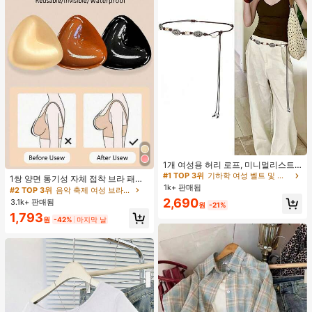
#1 TOP 3위
기하학 여성 벨트 및 벨트 액세서리
거의 매진!
1개 여성용 허리 로프, 미니멀리스트
#2 TOP 3위
음악 축제 여성 브라 액세서리
보헤미안 패션 매듭 허리 벨트, 드레
#1 TOP 3위
#1 TOP 3위
기하학 여성 벨트 및 벨트 액세서리
기하학 여성 벨트 및 벨트 액세서리
거의 매진!
1쌍 양면 통기성 자체 접착 브라 패드,
스, 캐주얼 팬츠와 함께 일상 착용에
1k+ 판매됨
거의 매진!
거의 매진!
두꺼워진 삼각형 푸쉬업 디자인, 재사
#2 TOP 3위
#2 TOP 3위
음악 축제 여성 브라 액세서리
음악 축제 여성 브라 액세서리
적합한 장식용 허리 액세서리
용 가능, 보이지 않는 비키니 브라 삽
#1 TOP 3위
기하학 여성 벨트 및 벨트 액세서리
2,690
3.1k+ 판매됨
거의 매진!
거의 매진!
원
-21%
입물, 수영에 적합
거의 매진!
#2 TOP 3위
음악 축제 여성 브라 액세서리
1,793
원
-42%
마지막 날
거의 매진!