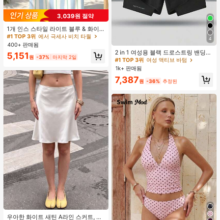
3,039원 절약
#1 TOP 3위
에서 극세사 비치 타월
거의 매진!
1개 인스 스타일 라이트 블루 & 화이
트 & 그린 스트라이프 비치 타월, 화이
#1 TOP 3위
#1 TOP 3위
에서 극세사 비치 타월
에서 극세사 비치 타월
4
트와 그린 세로 스트라이프 프린트가
#1 TOP 3위
여성 액티브 바텀
400+ 판매됨
거의 매진!
거의 매진!
있는 라이트 블루 배경, 신선한 섬 휴
높은 재방문 고객
2 in 1 여성용 블랙 드로스트링 밴딩
#1 TOP 3위
에서 극세사 비치 타월
5,151
가 분위기, 수영, 캠핑, 피트니스, 여름
원
-37%
마지막 2일
허리 곡선 밑단 캐주얼 러닝 트레이닝
#1 TOP 3위
#1 TOP 3위
여성 액티브 바텀
여성 액티브 바텀
거의 매진!
휴식, 욕실 장식, 야외 액세서리, 선물,
운동 반바지
1k+ 판매됨
높은 재방문 고객
높은 재방문 고객
수영장 부드러운 가구, 핸드 타월에 적
합
#1 TOP 3위
여성 액티브 바텀
7,387
원
-36%
추정된
높은 재방문 고객
#2 TOP 3위
새틴 여성 스커트
거의 매진!
우아한 화이트 새틴 A라인 스커트, 여