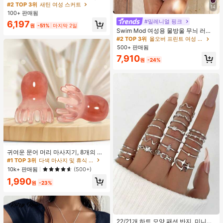
성용 캐주얼 숏 랩 스커트, 신축성 없
#2 TOP 3위
#2 TOP 3위
새틴 여성 스커트
새틴 여성 스커트
14
는 원단으로 제작, 정교하고 우아한 여
100+ 판매됨
거의 매진!
거의 매진!
름 스타일을 완벽하게 연출
#밀레니얼 핑크
#2 TOP 3위
새틴 여성 스커트
6,197
원
-51%
마지막 2일
Swim Mod 여성용 물방울 무늬 러치
거의 매진!
드 홀터 탱크니 탑 및 트라이앵글 하의
#2 TOP 3위
올오버 프린트 여성 탱키니스
수영복 세트, 여름 휴가에 적합
500+ 판매됨
7,910
원
-24%
귀여운 문어 머리 마사지기, 8개의 촉
수, 머리 마사지기, 괄사 페이셜 도구,
#1 TOP 3위
다색 마사지 및 휴식 도구
머리 & 몸 이완, 독특한 마사지 포인
10k+ 판매됨
(500+)
트, 수동 딥 티슈 마사지 도구, 학교, 개
1,990
학, 여행, 여행 필수품, 가정 필수품, 스
원
-23%
파, 마사지 도구, 마사지
#1 TOP 3위
실버 여성 반지 세트
거의 매진!
22/21개 하트 모양 패션 반지, 미니멀