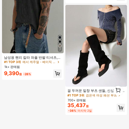
재고 9개 남음
7
남성용 헨리 칼라 와플 반팔 티셔츠,
가볍고 통기성이 좋은 기본 티, 미국
#1 TOP 3위
에서 캐주얼 - 베이직 남성 상의
미니멀리스트 스타일, 모든 계절에 적
1k+ 판매됨
합
9,390
원
-26%
#1 TOP 3위
검은색 여성 패션 부츠
1
거의 매진!
걸 두꺼운 밑창 부츠 샌들, 신상품 여
1
름 키높이 롱 샤프트 니치 섹시 팝 걸
#1 TOP 3위
#1 TOP 3위
검은색 여성 패션 부츠
검은색 여성 패션 부츠
끈 레트로 스트리트 스타일 앵클 부츠
700+ 판매됨
거의 매진!
거의 매진!
35,437
#1 TOP 3위
검은색 여성 패션 부츠
원
거의 매진!
-36%
마지막 2일