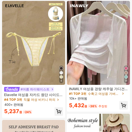
트 잠옷 세트 잠옷 반바지 세트 투피스
잠옷 세트 여성용 여름 세트 도트 반바
지 세트 여성용 잠옷 세트 반바지 잠옷
세트 여성용 투피스 여름 라운지 세트
4
14
INAWLY 여성용 경량 캐주얼 가디건,
#여름 하이웨이스트
여름
#1 TOP 3위
수확고 여성용 가벼운 카디건
Elavelle 여성용 자카드 원단 사이드
10k+ 판매됨
타이 비키니 하의, 봄/여름
#4 TOP 3위
직물 여성 비키니 하의
5,432
400+ 판매됨
원
-36%
추정된
5,237
원
-24%