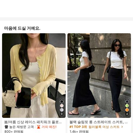
마음에 드실 거예요.
9
4
봄/여름 신상 레이스 패치워크 플로럴
블랙 슬림핏 롱 스트레이트 스커트, 여
트림 소프트 니트 가디건 경량 재킷 탑
성 패션 폴리에스터 캐주얼 파티 스커
높은 재방문 고객
거의 매진!
#1 TOP 3위
컬러블록 여성 스커트
여성용, 코티지코어 옐로우
트, 다용도 및 귀여운, 일상 착용에 적
800+ 판매됨
1.4k+ 판매됨