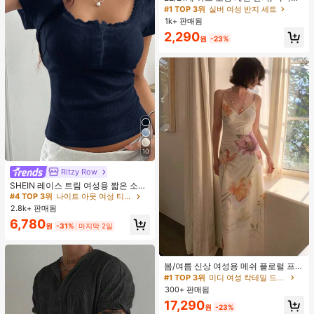
리스트 크리스탈 임베디드 보헤미안
#1 TOP 3위
#1 TOP 3위
실버 여성 반지 세트
실버 여성 반지 세트
기하학 반지 세트, 발렌타인데이, 어머
1k+ 판매됨
거의 매진!
거의 매진!
니날 선물
#1 TOP 3위
실버 여성 반지 세트
2,290
원
-23%
거의 매진!
10
Ritzy Row
SHEIN 레이스 트림 여성용 짧은 소매
티셔츠, 슬림핏 여름 새 3버튼 전면 반
#4 TOP 3위
나이트 아웃 여성 티셔츠
소매 탑
2.8k+ 판매됨
6,780
원
-31%
마지막 2일
#1 TOP 3위
미디 여성 칵테일 드레스
재고 9개 남음
봄/여름 신상 여성용 메쉬 플로럴 프린
트 드레스, 브이넥, 휴가 스타일, 섹시
#1 TOP 3위
#1 TOP 3위
미디 여성 칵테일 드레스
미디 여성 칵테일 드레스
한 비치 파티 댄스 드레스, 스파게티
300+ 판매됨
재고 9개 남음
재고 9개 남음
스트랩 웨딩 가을
#1 TOP 3위
미디 여성 칵테일 드레스
17,290
원
-23%