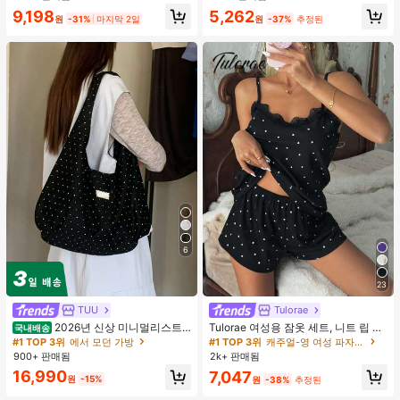
합, 여름 휴가. 해변, 음악 축제 및 여름
9,198
5,262
휴가에 완벽, 90년대
원
-31%
마지막 2일
원
-37%
추정된
6
23
TUU
Tulorae
2026년 신상 미니멀리스트
Tulorae 여성용 잠옷 세트, 니트 립 원
국내배송
도트 캔버스 토트백, 대용량 캐주얼 다
단, 하트 프린트 대비 레이스 트림, 로
#1 TOP 3위
에서 모던 가방
#1 TOP 3위
캐주얼-영 여성 파자마 세트
용도 통근 숄더 핸드백
맨틱 달콤 귀여운 섹시 캐미솔 & 반바
900+ 판매됨
2k+ 판매됨
지 베이비돌 잠옷 세트 투피스 나이트
16,990
7,047
세트 섹시 잠옷 세트 여성용 잠옷 롬퍼
원
-15%
원
-38%
추정된
투피스 잠옷 세트 여성용 잠옷 세트 도