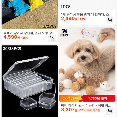
1개 통기성 짖음 방지 개 입마개, 소형
2,490
및 대형견용 조절 가능하고 편안한 메
원
-22%
시 케이지 입마개 (랜덤 색상)
삑삑이 강아지 장난감, 걸레 모양 장난
4,590
감, 진동 소리 장난감, 파란색 자가 엔
원
-25%
터테인먼트 지루함 해소 장난감, 내구
성 및 내마모성, 소형견용 애완동물 용
품 (1/2개)
1,783원 절약
삑삑 강아지 씹는 장난감 - 이빨 청소
3,307
를 위한 가시가 있는 강아지 모양 바운
원
-35%
마지막 3일
싱 볼, 소형견(푸들/비숑) 및 고양이를
위한 상호작용 PET 장난감