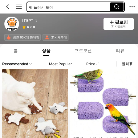
펫 플러시 토이
기타 스토리지 홀더 및 랙
ITEPT
팔로잉
주얼리 박스
3.1K 팔로워
4.88
최근 95K개 판매됨
31K 재구매
홈
상품
프로모션
리뷰
필터
Recommended
Most Popular
Price