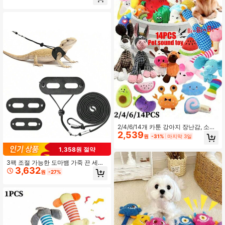
유익, 이갈이 및 치아 세척, 강아지와
소형견에게 적합한 치아 세척 장난감
2/4/6/14개 카툰 강아지 장난감, 소형
2,539
견용 인터랙티브 삑삑이 장난감, 씹는
원
-31%
마지막 3일
것을 좋아하는 반려동물을 위한 씹고
당기는 장난감 (종 포함)
1,358원 절약
3팩 조절 가능한 도마뱀 가죽 끈 세트
3,632
- 수염 드래곤, 카멜레온 및 야외 산책
원
-27%
용 소형 파충류 하네스 (S/M/L)