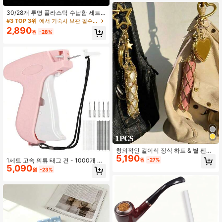
30/28개 투명 플라스틱 수납함 세트,
대형 수납함 1개 포함 - 비즈, 보석, 공
#3 TOP 3위
에서 기숙사 보관 필수품 보석 상자 및 주최자
예품 및 작은 물건 보관에 완벽 - 쌓을
2,890
원
-28%
수 있는 수납함, 친구, 사랑하는 사람
및 공예 애호가를 위한 이상적인 선물
(보석함 포함) 여성용 수납 정리대 여
행 필수품 개학 기숙사 수납
창의적인 걸이식 장식 하트 & 별 펜던
5,190
트 메쉬 백, 스테인리스 스틸 립스틱/
1세트 고속 의류 태그 건 - 1000개 바
원
-27%
립밤 홀더, 금속 키체인 (1개)
5,090
브, 5개 바늘, DIY 의류 태그 제작, 의
원
-23%
류 가격표에 적합