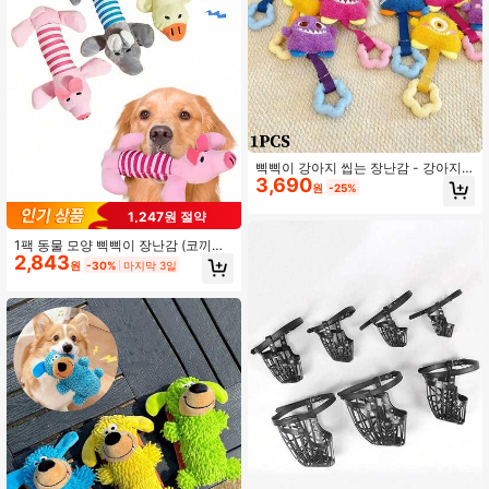
삑삑이 강아지 씹는 장난감 - 강아지
3,690
치아 씹는 장난감 - 치석 조절, 치아 세
원
-25%
정, 강아지의 자연스러운 씹는 본능 충
족, 신선한 호흡 촉진(1개)
1,247원 절약
1팩 동물 모양 삑삑이 장난감 (코끼리/
2,843
오리/돼지) - 튼튼한 씹는 장난감, 씹는
원
-30%
마지막 3일
것을 좋아하는 개에게 적합하며 치아
를 깨끗하게 유지하는 데 도움이 됩니
다