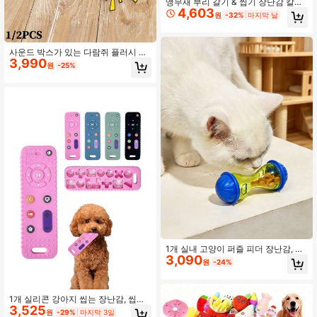
앵무새 부리 갈기 & 씹기 장난감 칼슘
4,603
횃대 새 스탠딩 플랫폼 케이지 액세서
원
-32%
마지막 날
리, 사랑새, 칵카티엘, 선코뉴어, 사랑
새, 카나리아에 적합
사운드 박스가 있는 다람쥐 플러시 인
3,990
형 - 초부드러운 고양이와 개 플러시
원
-25%
인형, 상호작용 씹는 인형, 지루함 해
소, 애완동물 애호가를 위한 귀여운 선
물 (1/2 팩)
1개 실내 고양이 퍼즐 피더 장난감, 음
3,090
식 쏟아짐 방지용 음식 디스펜서 장난
원
-24%
감, 반려동물용 슬로우 피더 및 인터랙
티브 퍼즐 장난감으로 뼈 모양 디자인,
배터리 없음
1개 실리콘 강아지 씹는 장난감, 씹을
3,525
수 있는 리모컨, 부드러운 치아 건강에
원
-29%
마지막 3일