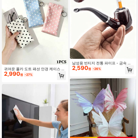
남성용 빈티지 전통 파이프 - 금속 파
2,590
이프 볼, 담배 및 연초 겸용, 분리형 휴
귀여운 폴카 도트 패션 안경 케이스 클
원
-26%
대용 디자인, 그를 위한 완벽한 선물
2,990
리닝 천 포함, 휴대용 PU 가죽 안경 파
원
-27%
우치 스냅 클로저 (1개)