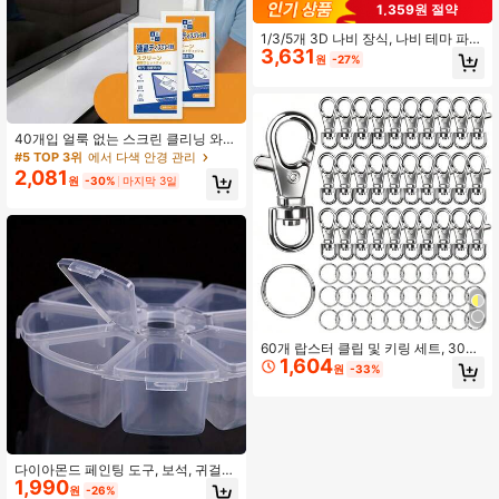
1,359원 절약
1/3/5개 3D 나비 장식, 나비 테마 파티
3,631
및 야외 정원 장식에 적합. 가면무도
원
-27%
회, 발렌타인데이, 벽 장식, 룸 장식, 카
니발, 웨딩, 신부 파티, 생일 파티, 실내
촬영, 디스플레이 케이스 및 벽 장식에
완벽. 무지개 나비, 핑크, 화이트 및 퍼
플 (꽃 머리만 포함, 베이스 및 줄기 없
40개입 얼룩 없는 스크린 클리닝 와이
음)
프, 디지털 기기에 적합 - 유리 클리닝
#5 TOP 3위
에서 다색 안경 관리
패드, TV, 모니터, 노트북, 가구 등에
2,081
원
-30%
마지막 3일
사용 가능
60개 랍스터 클립 및 키링 세트, 30개
1,604
키체인 클립 및 30개 키링, 키체인 제
원
-33%
작 키트, 키체인, 주얼리 제작, 예술 및
공예에 적합, 실버
다이아몬드 페인팅 도구, 보석, 귀걸
1,990
이, 목걸이, 팔찌, 링, 구슬 및 공예품을
원
-26%