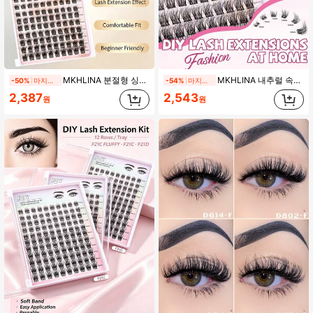
MKHLINA 분절형 싱글 클러스터 인조 속눈썹 DIY 속눈썹 연장 C/CC/D 컬 풍성한 내추럴 스타일 일상, 웨딩, 파티, 코스프레용 초보자 셀프 부착용 (F21)
MKHLINA 내추럴 속눈썹 클러스터 120개, C/CC/D 컬 8-18mm 혼합 길이 DIY 싱글 클러스터 인조 속눈썹, 부드럽고 가벼운 미세 세그먼트 속눈썹, 초보자 일상 메이크업용 (F19)
-50%
마지막 날
-54%
마지막 날
2,387
2,543
원
원