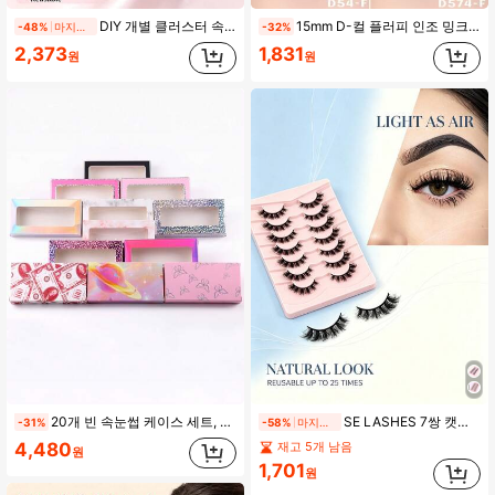
DIY 개별 클러스터 속눈썹 트레이, 12줄 혼합 10-16mm 길이 풍성한 볼륨 속눈썹 연장, 부드럽고 얇은 밴드 재사용 가능한 셀프 부착 인조 속눈썹 일상 메이크업용(F21)
15mm D-컬 플러피 인조 밍크 속눈썹, 1쌍, 두껍고 컬링되어 매력적인 고양이 눈 화장 연출, 뷰티 래쉬 스트립 속눈썹
-48%
마지막 날
-32%
2,373
1,831
원
원
20개 빈 속눈썹 케이스 세트, 속눈썹 포장 및 보관 상자, 종이 소재, 가볍고 내구성 있음, 글리터/실버/핑크/마블/블랙 종이 속눈썹 보관 상자, 부드러운 종이 속눈썹 케이스, 인조 속눈썹용 상자
SE LASHES 7쌍 캣아이 풀 스트립 인조 속눈썹, 내추럴 룩, 부드럽고 풍성한 크로스 플리스 텍스처, 밍크 같은 느낌, 재사용 가능, 방수, 데일리 착용.파티.뮤직 페스티벌.웨딩 등에 적합, 초보자 필수템
-31%
-58%
마지막 날
4,480
재고 5개 남음
원
1,701
원