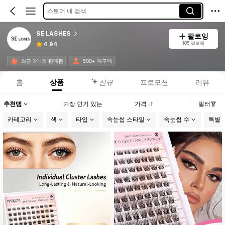
스토어 내 검색
SE LASHES
팔로잉
185 팔로워
4.94
최근 1K+개 판매됨
500+ 재구매
홈
상품
신규
프로모션
리뷰
추천템
가장 인기 있는
가격
필터
카테고리
색
타입
속눈썹 스타일
속눈썹 수
특별 