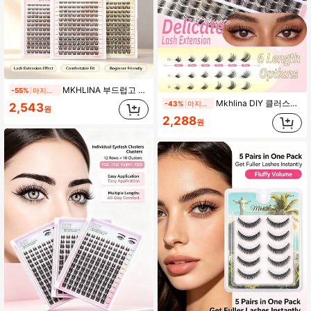
MKHLINA 부드럽고 가벼운 클러스터 세그먼트 인조 속눈썹, 8-18mm 다양한 길이, 오래 지속되는 자연스럽고 섬세한 DIY 아이 메이크업 속눈썹, 쉬운 부착 및 재사용 가능 (F20)
-55%
마지막 날
Mkhlina DIY 클러스터 속눈썹 연장, C/CC/D 컬 혼합 8-18mm 분절된 싱글 인조 속눈썹, 부드럽고 가벼운 사전 트리밍된 풍성한 속눈썹 번들, 홈 속눈썹 연장 메이크업에 적합 (F13)
-43%
마지막 날
2,543
원
2,288
원