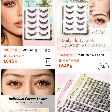
Mkhlina 플러피 볼륨 인조 속눈썹 5쌍 (PY256F)
-54%
마지막 날
Mkhlina 5쌍 내추럴 숏 플러피 볼륨 생생한 인조 속눈썹, 부드럽고 재사용 가능한 데일리용 (PT21F)
-54%
마지막 날
재고 5개 남음
1,645
재고 5개 남음
원
1,645
원