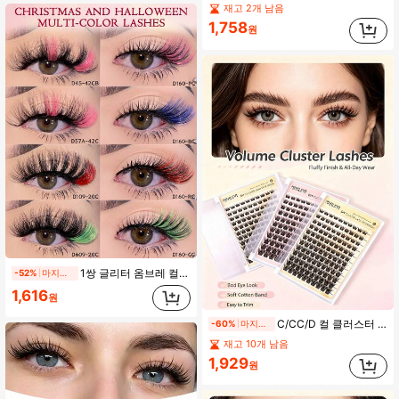
재고 2개 남음
1,758
원
1쌍 글리터 옴브레 컬러 인조 밍크 속눈썹 반짝이는 자연스러운 긴 드라마틱 풍성하고 부드러운 파티용 스트립 속눈썹, 메이크업 아티스트 및 코스프레용 컬러풀 속눈썹 연장
-52%
마지막 날
1,616
원
C/CC/D 컬 클러스터 싱글 속눈썹 연장, 부드럽고 자연스러운 풍성한 룩, DIY 홈 싱글 속눈썹 연장 (F24)
-60%
마지막 날
재고 10개 남음
1,929
원