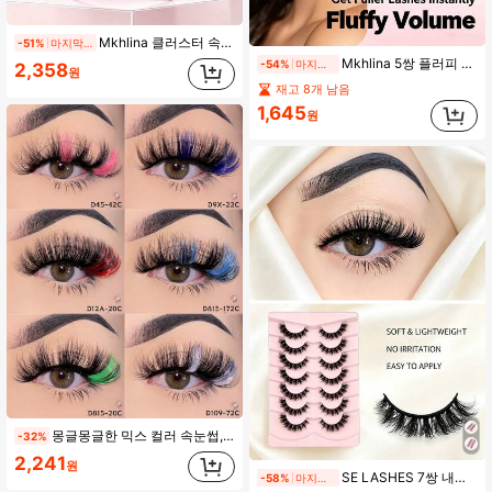
Mkhlina 클러스터 속눈썹 익스텐션, DIY 홈 속눈썹 키트 개별 속눈썹, 가볍고 착용하기 쉬운 재사용 가능한 인조 속눈썹 여성용(F22)
-51%
마지막 날
Mkhlina 5쌍 플러피 볼륨 인조 속눈썹, 자연스러운 짧은 위스피 두꺼운 가짜 속눈썹, 부드럽고 가벼운 재사용 가능 속눈썹, 데일리 메이크업 파티용 (PT14F)
-54%
마지막 날
2,358
원
재고 8개 남음
1,645
원
몽글몽글한 믹스 컬러 속눈썹, 1쌍 20mm 인조 밍크 속눈썹 컬러 내추럴, 빨간색 갈색 노란색 컬러 속눈썹 메이크업 스트립 속눈썹, 속눈썹, 인조 속눈썹
-32%
2,241
원
SE LASHES 7쌍 내추럴 풀 스트립 인조 속눈썹, 부드럽고 가벼운 크로스 플러피 페이크 밍크 헤어, 15mm, 재사용 가능, 방수, 데일리 착용.카니발 파티.뮤직 페스티벌.웨딩 등 다양한 상황에 적합, 초보자 필수템
-58%
마지막 날