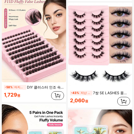
DIY 클러스터 인조 속눈썹 DD 컬, 싱글 스트랜드 플러피 스타일, 10줄 10-16MM 혼합 길이, 부드러운 내추럴 플러피, 홈 싱글 스트랜드 속눈썹 연장
-58%
마지막 날
7쌍 SE LASHES 풍성한 풀 스트립 속눈썹, 교차 섬유, 카메라 준비 효과, 자연스러운 부드러운 인조 밍크, 재사용 가능, 방수, 초보자에게 이상적, 카니발, 축제 및 일상 착용에 완벽
-43%
지난 1일
1,729
원
2,060
원