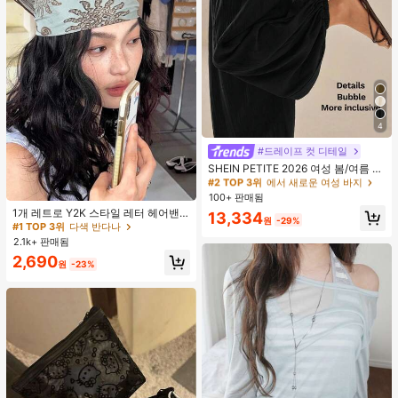
4
#2 TOP 3위
에서 새로운 여성 바지
#드레이프 컷 디테일
거의 매진!
SHEIN PETITE 2026 여성 봄/여름 리
#2 TOP 3위
#2 TOP 3위
에서 새로운 여성 바지
에서 새로운 여성 바지
조트 컬렉션: 우아한 올리브 그린 루즈
#1 TOP 3위
다색 반다나
핏 벨보텀 팬츠.
거의 매진!
거의 매진!
100+ 판매됨
거의 매진!
#2 TOP 3위
에서 새로운 여성 바지
1개 레트로 Y2K 스타일 레터 헤어밴
13,334
원
-29%
#1 TOP 3위
#1 TOP 3위
다색 반다나
다색 반다나
드, 스트리트 패션 다용도 헤어 스카프
거의 매진!
여성용 여름 헤어 액세서리 여성 반다
거의 매진!
거의 매진!
2.1k+ 판매됨
나
#1 TOP 3위
다색 반다나
2,690
원
-23%
거의 매진!