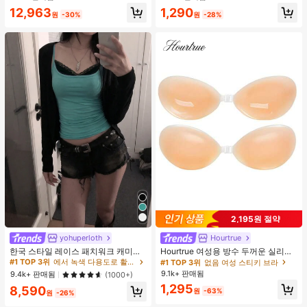
거의 매진!
12,963
1,290
원
-30%
원
-28%
2,195원 절약
#1 TOP 3위
에서 녹색 다용도로 활용 가능한 데일리 탑
yohuperloth
Hourtrue
50+ 명 "여름옷"
한국 스타일 레이스 패치워크 캐미솔
Hourtrue 여성용 방수 두꺼운 실리콘
#1 TOP 3위
#1 TOP 3위
에서 녹색 다용도로 활용 가능한 데일리 탑
에서 녹색 다용도로 활용 가능한 데일리 탑
탱크 탑, Y2K 에스테틱, 스트리트웨어
가슴 페탈, 작은 가슴 리프트업 & 푸시
#1 TOP 3위
없음 여성 스티키 브라
캐주얼 여름
인용, 웨딩 촬영 및 들러리용
50+ 명 "여름옷"
50+ 명 "여름옷"
9.1k+ 판매됨
9.4k+ 판매됨
(1000+)
#1 TOP 3위
에서 녹색 다용도로 활용 가능한 데일리 탑
1,295
8,590
원
-63%
원
-26%
50+ 명 "여름옷"