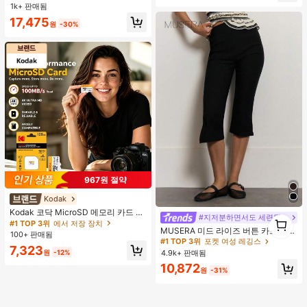
트랩 더블 버클 장식 키튼 힐 뮬 슈즈,
1k+ 판매됨
쿨 걸즈를 위한 오토바이 스타일, 봄/
17,475
여름, 휴가, 여행, 2000년대 스타일에
원
-30%
적합
967원 절약
Kodak
Kodak 코닥 MicroSD 메모리 카드 16
#1 TOP 3위
포켓 여성 레깅스
1
#지저분하면서도 세련된 스타일
GB 32GB 64GB 128GB 256GB, Clas
#1 TOP 3위
에서 저장 장치
110+ 명 "좋아함"
1
MUSERA 미드 라이즈 버튼 카프리 레
s 10 U3 V30 A1 고속 TF 플래시 카
100+ 판매됨
#1 TOP 3위
#1 TOP 3위
포켓 여성 레깅스
포켓 여성 레깅스
깅스 여름 휴가 Y2k 우아한 귀여운 캐
드, 100MB/S 읽기 속도, 4K Ultra HD
7,323
주얼 섹시 컬렉티브 개학 바지 봄 비즈
비디오 녹화 저장 카드, 휴대폰, 카메
110+ 명 "좋아함"
110+ 명 "좋아함"
원
-12%
4.9k+ 판매됨
니스
라, 드론, 블랙박스, 보안 카메라 및 게
#1 TOP 3위
포켓 여성 레깅스
10,872
임 콘솔에 적합
원
-31%
110+ 명 "좋아함"