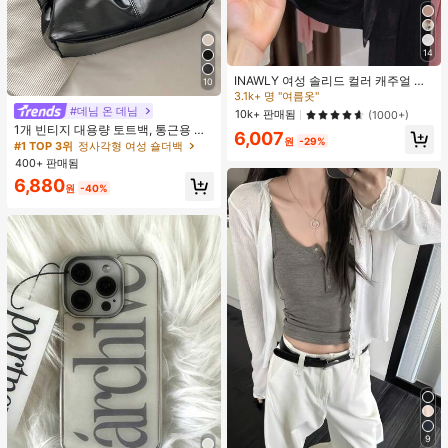
14
INAWLY 여성 솔리드 컬러 캐주얼 얇
10
은 가디건, 봄/여름
3.1k+ 명 "여름옷"
#1 TOP 3위
정사각형 여성 숄더백
#데님 온 데님
10k+ 판매됨
(1000+)
거의 매진!
1개 빈티지 대용량 토트백, 통근용 오
6,007
#1 TOP 3위
#1 TOP 3위
정사각형 여성 숄더백
정사각형 여성 숄더백
원
-29%
버사이즈 겨드랑이 가방, 패션 오토바
이 가방, PU 솔리드 컬러 오일 왁스 가
거의 매진!
거의 매진!
400+ 판매됨
죽, 스트랩 장식, 지퍼 잠금, 직장/학
#1 TOP 3위
정사각형 여성 숄더백
6,880
교/여행/선물용 여성 숄더백, 일상 사
원
-40%
거의 매진!
용을 위한 최고의 선택
9
높은 재방문 고객
거의 매진!