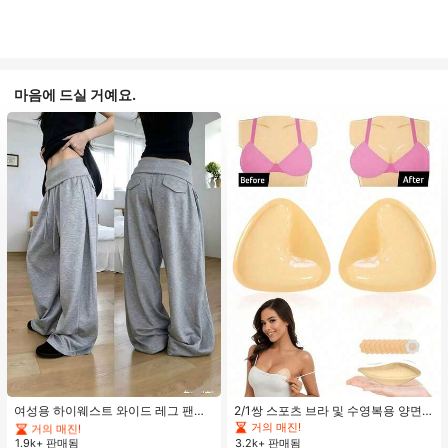
마음에 드실 거예요.
#1 TOP 3위
에서 평상복 캐주얼 바지
거의 매진!
#1 TOP 3위
#1 TOP 3위
에서 평상복 캐주얼 바지
에서 평상복 캐주얼 바지
여성용 하이웨스트 와이드 레그 팬츠,
2/1쌍 스포츠 브라 및 수영복용 양면
봄 드로스트링 루즈 롱 팬츠, 레이지
접착 브라 패드
거의 매진!
거의 매진!
거의 매진!
릴랙스드 스타일 그레이
1.9k+ 판매됨
3.2k+ 판매됨
#1 TOP 3위
에서 평상복 캐주얼 바지