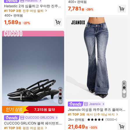
Hatastic
400+ 판매됨
거의 매진!
Hatastic 2개 심플하고 우아한 진주
7,781
#1 TOP 3위
#1 TOP 3위
진주 여성 팔찌
진주 여성 팔찌
원
-29%
팔찌 여성용, 다용도 (진주 수량 랜덤
선택) 개학
거의 매진!
거의 매진!
400+ 판매됨
#1 TOP 3위
진주 여성 팔찌
1,589
원
-27%
거의 매진!
8
19
#1 TOP 3위
에서 단추 데님 바지
Jeanoix
70+ 명 "충분한 길이"
Jeanoix 여성용 캐주얼 루즈 플레어
7,315원 절약
#1 TOP 3위
#1 TOP 3위
에서 단추 데님 바지
에서 단추 데님 바지
레그 로우웨이스트 청바지
CUCCOO GRLICON
70+ 명 "충분한 길이"
70+ 명 "충분한 길이"
2k+ 판매됨
(1000+)
CUCCOO GRLICON 블랙 페이턴트
#1 TOP 3위
에서 단추 데님 바지
21,649
가죽 뾰족한 토 메탈 크리스크로스 스
원
-33%
#1 TOP 3위
평원 여성 펌프
70+ 명 "충분한 길이"