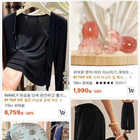
귀여운 문어 머리 마사지기, 8개의 촉
수, 머리 마사지기, 괄사 페이셜 도구,
#1 TOP 3위
다색 마사지 및 휴식 도구
머리 & 몸 이완, 독특한 마사지 포인
10k+ 판매됨
(500+)
트, 수동 딥 티슈 마사지 도구, 학교, 개
8
#1 TOP 3위
짧은 여성용 경량 재킷
1,990
학, 여행, 여행 필수품, 가정 필수품, 스
원
-23%
거의 매진!
180+ 명 "여름옷"
파, 마사지 도구, 마사지
INAWLY 여성용 단색 편안하고 통기
#1 TOP 3위
#1 TOP 3위
짧은 여성용 경량 재킷
짧은 여성용 경량 재킷
성 좋은 긴 소매 앞면 버튼 캐주얼 다
용도 얇은 가디건
거의 매진!
거의 매진!
180+ 명 "여름옷"
180+ 명 "여름옷"
7.5k+ 판매됨
#1 TOP 3위
짧은 여성용 경량 재킷
6,759
원
-30%
거의 매진!
180+ 명 "여름옷"