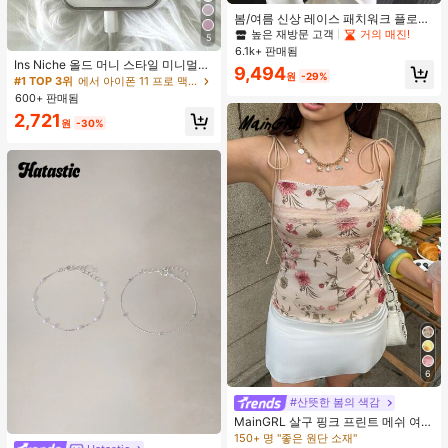
50+ 명 "봄철 적합"
봄/여름 신상 레이스 패치워크 플로럴
높은 재방문 고객
높은 재방문 고객
거의 매진!
거의 매진!
트림 소프트 니트 가디건 경량 재킷 탑
5
여성용 화이트, 에스테틱
50+ 명 "봄철 적합"
50+ 명 "봄철 적합"
6.1k+ 판매됨
Ins Niche 올드 머니 스타일 미니멀리
높은 재방문 고객
거의 매진!
9,494
원
-29%
스트 영국식 전기 도금 실버 엣지 풀
#1 TOP 3위
에서 아이폰 11 프로 맥스 패션 폰 케이스
50+ 명 "봄철 적합"
커버리지 휴대폰 케이스, 아이폰 16 프
600+ 판매됨
로 맥스, 애플 17 프로 맥스, 1/3/12/11,
2,721
14 프로 호환 (태그 없음)
원
-30%
6
#산뜻한 봄의 색감
MainGRL 살구 핑크 프린트 메쉬 여성
캐미솔
150+ 명 "좋은 원단 소재"
#1 TOP 3위
진주 여성 팔찌