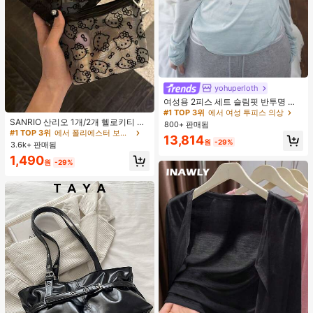
#1 TOP 3위
에서 여성 투피스 의상
yohuperloth
거의 매진!
#1 TOP 3위
에서 폴리에스터 보관 가방
여성용 2피스 세트 슬림핏 반투명 스
#1 TOP 3위
#1 TOP 3위
에서 여성 투피스 의상
에서 여성 투피스 의상
파게티 스트랩 스트라이프 캐미솔 탑
거의 매진!
우아한
SANRIO 산리오 1개/2개 헬로키티 패
거의 매진!
거의 매진!
800+ 판매됨
#1 TOP 3위
#1 TOP 3위
에서 폴리에스터 보관 가방
에서 폴리에스터 보관 가방
턴 블랙 메쉬 메이크업 백, 작은 뼈 참
#1 TOP 3위
에서 여성 투피스 의상
거의 매진!
거의 매진!
13,814
장식 포함. 충전 케이블 보관용 또는
원
-29%
3.6k+ 판매됨
거의 매진!
#1 TOP 3위
에서 폴리에스터 보관 가방
야외 핸드백으로 사용 가능. 휴대용 대
1,490
용량 메이크업 백으로 달콤하고 패셔
거의 매진!
원
-29%
너블한 여성용 폴리에스터 여행용 세
면도구 가방, 여행 및 일상 사용 필수
품. 안전한 지퍼가 있는 일상 메이크업
수납 가방.