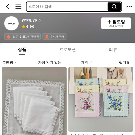
스토어 내 검색
yxssjjyp
팔로잉
244 팔로워
4.90
최근 5.8K개 판매됨
1K 재구매
상품
프로모션
리뷰
추천템
가장 인기 있는
가격
필터