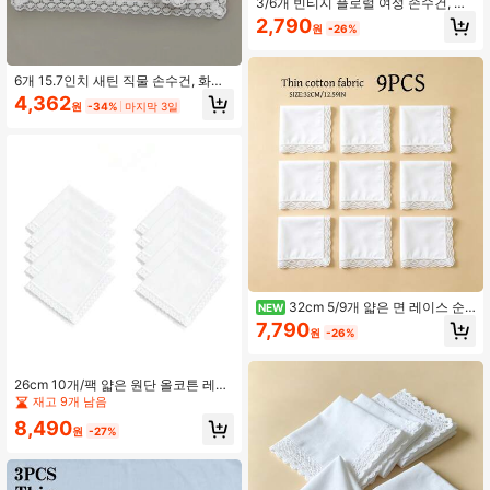
3/6개 빈티지 플로럴 여성 손수건, 레
이스 트림 패브릭 사각형, 부드러운 파
2,790
원
-26%
스텔 색상, 독특한 플로럴 프린트, 초
승달 웨이브 헴 장식, 일상복 및 특별
한 경우를 위한 가볍고 다용도, 우아한
웨딩 액세서리로도 적합, 29cm/11.4
6개 15.7인치 새틴 직물 손수건, 화이
인치
트 컬러, DIY 신사용 손수건, 정장 수건
4,362
원
-34%
마지막 3일
액세서리 가정 욕실 장식 학교 준비물
주방 수건
32cm 5/9개 얇은 면 레이스 순
NEW
백색 손수건, 유니섹스, 웨딩 시즌 기
7,790
원
-26%
념품
26cm 10개/팩 얇은 원단 올코튼 레이
스 순백색 손수건, 유니섹스, 웨딩 시
재고 9개 남음
즌 기념품
8,490
원
-27%