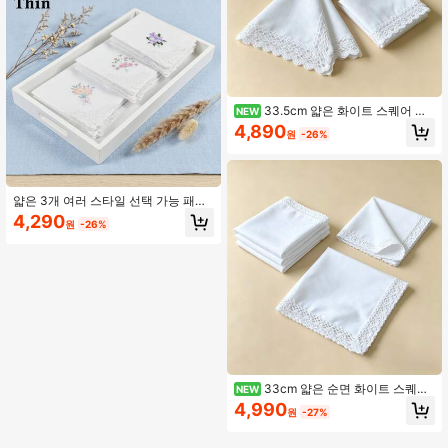
33.5cm 얇은 화이트 스퀘어 손
NEW
수건 핸드메이드 레이스 엣지, 3/6개
4,890
원
-26%
입 유니섹스 포켓 스퀘어, 웨딩 기념품
선물
얇은 3개 여러 스타일 선택 가능 패브
릭 화이트 바닥 자수 장식 손수건 28.5
4,290
원
-26%
cm/11.2in 여러 색상 선택 가능 일상용
33cm 얇은 순면 화이트 스퀘어
NEW
손수건, 섬세한 레이스 트림, 유니섹
4,990
원
-27%
스, 결혼 기념일 기념품 선물, 3개/6개