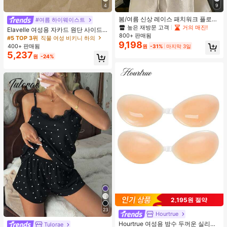
4
9
봄/여름 신상 레이스 패치워크 플로럴
#여름 하이웨이스트
트림 소프트 니트 가디건 경량 재킷 탑
높은 재방문 고객
거의 매진!
Elavelle 여성용 자카드 원단 사이드
여성용, 코티지코어 옐로우
800+ 판매됨
타이 비키니 하의, 봄/여름
#5 TOP 3위
직물 여성 비키니 하의
9,198
400+ 판매됨
원
-31%
마지막 3일
5,237
원
-24%
2,195원 절약
23
Hourtrue
Hourtrue 여성용 방수 두꺼운 실리콘
Tulorae