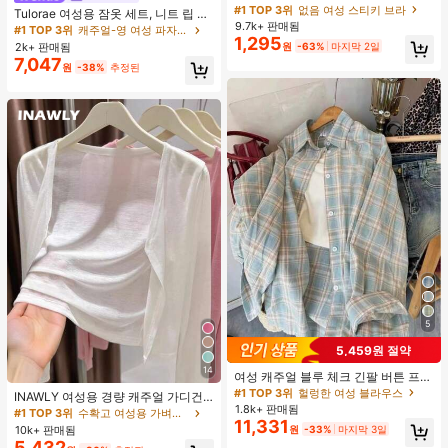
가슴 페탈, 작은 가슴 리프트업 & 푸시
#1 TOP 3위
없음 여성 스티키 브라
Tulorae 여성용 잠옷 세트, 니트 립 원
인용, 웨딩 촬영 및 들러리용
9.7k+ 판매됨
단, 하트 프린트 대비 레이스 트림, 로
#1 TOP 3위
캐주얼-영 여성 파자마 세트
1,295
맨틱 달콤 귀여운 섹시 캐미솔 & 반바
2k+ 판매됨
원
-63%
마지막 2일
지 베이비돌 잠옷 세트 투피스 나이트
7,047
원
-38%
추정된
세트 섹시 잠옷 세트 여성용 잠옷 롬퍼
투피스 잠옷 세트 여성용 잠옷 세트 도
트 잠옷 세트 잠옷 반바지 세트 투피스
잠옷 세트 여성용 여름 세트 도트 반바
지 세트 여성용 잠옷 세트 반바지 잠옷
세트 여성용 투피스 여름 라운지 세트
5
5,459원 절약
14
여성 캐주얼 블루 체크 긴팔 버튼 프론
트 폴리에스터 셔츠, 레귤러 핏, 봄 의
#1 TOP 3위
헐렁한 여성 블라우스
INAWLY 여성용 경량 캐주얼 가디건,
류, 편안한 스타일
1.8k+ 판매됨
여름
#1 TOP 3위
수확고 여성용 가벼운 카디건
11,331
10k+ 판매됨
원
-33%
마지막 3일
5,432