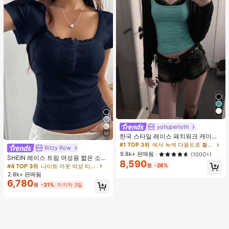
yohuperloth
10
한국 스타일 레이스 패치워크 캐미솔
탱크 탑, Y2K 에스테틱, 스트리트웨어
#1 TOP 3위
에서 녹색 다용도로 활용 가능한 데일리 탑
Ritzy Row
캐주얼 여름
9.8k+ 판매됨
(1000+)
SHEIN 레이스 트림 여성용 짧은 소매
8,590
티셔츠, 슬림핏 여름 새 3버튼 전면 반
원
-26%
#4 TOP 3위
나이트 아웃 여성 티셔츠
소매 탑
2.8k+ 판매됨
6,780
원
-31%
마지막 3일