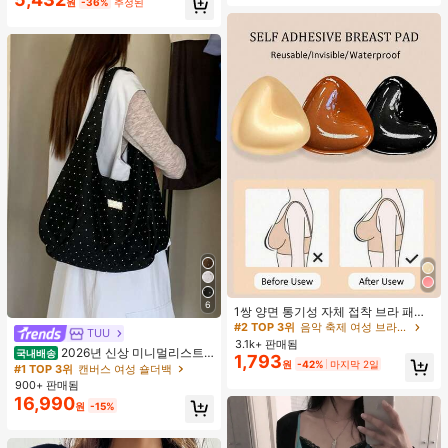
원
-36%
추정된
#2 TOP 3위
음악 축제 여성 브라 액세서리
6
거의 매진!
1쌍 양면 통기성 자체 접착 브라 패드,
두꺼워진 삼각형 푸쉬업 디자인, 재사
#2 TOP 3위
#2 TOP 3위
음악 축제 여성 브라 액세서리
음악 축제 여성 브라 액세서리
TUU
용 가능, 보이지 않는 비키니 브라 삽
3.1k+ 판매됨
거의 매진!
거의 매진!
2026년 신상 미니멀리스트
입물, 수영에 적합
국내배송
1,793
#2 TOP 3위
음악 축제 여성 브라 액세서리
원
-42%
마지막 2일
도트 캔버스 토트백, 대용량 캐주얼 다
#1 TOP 3위
캔버스 여성 숄더백
용도 통근 숄더 핸드백
거의 매진!
900+ 판매됨
16,990
원
-15%