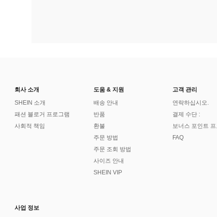
회사 소개
도움 & 지원
고객 관리
SHEIN 소개
배송 안내
연락하십시오.
패션 블로거 프로그램
반품
결제 수단 :
사회적 책임
환불
보너스 포인트 
주문 방법
FAQ
주문 조회 방법
사이즈 안내
SHEIN VIP
사업 정보