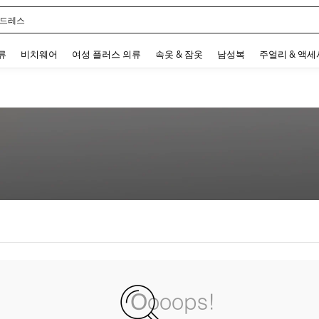
 드레스
 and down arrow keys to navigate search 최근 검색어 and 검색 후 발견. Press Enter 
류
비치웨어
여성 플러스 의류
속옷 & 잠옷
남성복
주얼리 & 액