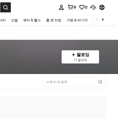
0
0
to select.
세서리
신발
뷰티 & 헬스
홈 앤 리빙
가방 & 러기지
스포츠 & 아웃
팔로잉
11 팔로워