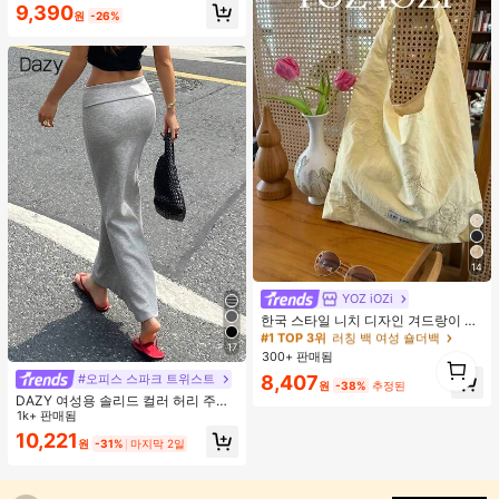
9,390
원
-26%
14
YOZ iOZi
#1 TOP 3위
러칭 백 여성 숄더백
거의 매진!
한국 스타일 니치 디자인 겨드랑이 숄
더백, 다용도 패션 부드러운 여름 숄더
#1 TOP 3위
#1 TOP 3위
러칭 백 여성 숄더백
러칭 백 여성 숄더백
17
토트백 여성용,
300+ 판매됨
1
거의 매진!
거의 매진!
1
#1 TOP 3위
러칭 백 여성 숄더백
8,407
#오피스 스파크 트위스트
원
-38%
추정된
거의 매진!
DAZY 여성용 솔리드 컬러 허리 주름
우아한 인어 스커트 여름
1k+ 판매됨
10,221
원
-31%
마지막 2일