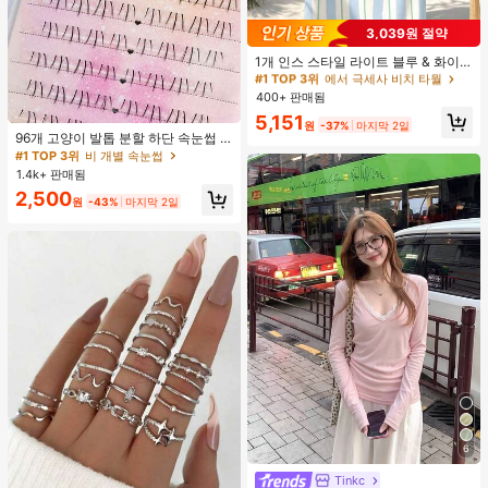
3,039원 절약
#1 TOP 3위
에서 극세사 비치 타월
거의 매진!
1개 인스 스타일 라이트 블루 & 화이
#1 TOP 3위
#1 TOP 3위
에서 극세사 비치 타월
에서 극세사 비치 타월
트 & 그린 스트라이프 비치 타월, 화이
트와 그린 세로 스트라이프 프린트가
거의 매진!
거의 매진!
400+ 판매됨
있는 라이트 블루 배경, 신선한 섬 휴
#1 TOP 3위
비 개별 속눈썹
#1 TOP 3위
에서 극세사 비치 타월
5,151
가 분위기, 수영, 캠핑, 피트니스, 여름
원
-37%
마지막 2일
거의 매진!
거의 매진!
휴식, 욕실 장식, 야외 액세서리, 선물,
96개 고양이 발톱 분할 하단 속눈썹 B
#1 TOP 3위
#1 TOP 3위
비 개별 속눈썹
비 개별 속눈썹
수영장 부드러운 가구, 핸드 타월에 적
컬 인조 속눈썹, 자연스럽고 사실적인
거의 매진!
거의 매진!
합
개별 클러스터, 헐렁한 데일리 사용,
1.4k+ 판매됨
초보자에게 적합
#1 TOP 3위
비 개별 속눈썹
2,500
원
-43%
마지막 2일
거의 매진!
6
#3 TOP 3위
에서 새로운 여성 상의
Tinkc