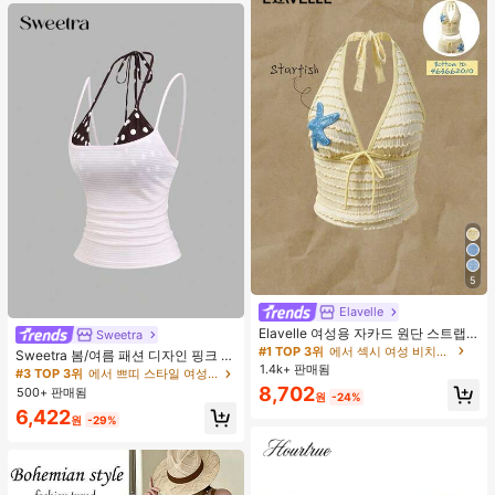
5
Elavelle
Elavelle 여성용 자카드 원단 스트랩
Sweetra
불가사리 장식 홀터 탑, 봄/여름에 적
#1 TOP 3위
에서 섹시 여성 비치웨어
Sweetra 봄/여름 패션 디자인 핑크 스
합 (탑만 포함, 반바지 미포함)
1.4k+ 판매됨
트라이프 브라운 폴카 도트 스파게티
#3 TOP 3위
에서 쁘띠 스타일 여성 상의, 블라우스 & 티
스트랩 2 In 1 스위트 걸리시 비치 로
8,702
500+ 판매됨
원
-24%
맨틱 휴가 스타일 여성용 캐미 탱크 탑
6,422
원
-29%