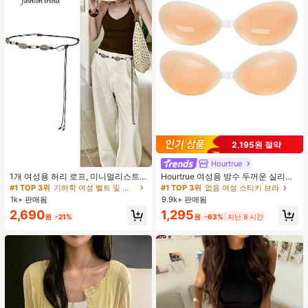
2,195원 절약
#1 TOP 3위
기하학 여성 벨트 및 벨트 액세서리
Hourtrue
거의 매진!
1개 여성용 허리 로프, 미니멀리스트
Hourtrue 여성용 방수 두꺼운 실리콘
#1 TOP 3위
#1 TOP 3위
기하학 여성 벨트 및 벨트 액세서리
기하학 여성 벨트 및 벨트 액세서리
보헤미안 패션 매듭 허리 벨트, 드레
가슴 페탈, 작은 가슴 리프트업 & 푸시
#1 TOP 3위
없음 여성 스티키 브라
거의 매진!
거의 매진!
스, 캐주얼 팬츠와 함께 일상 착용에
인용, 웨딩 촬영 및 들러리용
1k+ 판매됨
9.9k+ 판매됨
적합한 장식용 허리 액세서리
#1 TOP 3위
기하학 여성 벨트 및 벨트 액세서리
2,690
1,295
원
-21%
원
-63%
지난 8 시간
거의 매진!