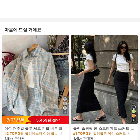
마음에 드실 거예요.
5
5,459원 절약
4
여성 캐주얼 블루 체크 긴팔 버튼 프론
블랙 슬림핏 롱 스트레이트 스커트, 여
트 폴리에스터 셔츠, 레귤러 핏, 봄 의
성 패션 폴리에스터 캐주얼 파티 스커
#2 TOP 3위
폴리에스터 여성 블라우스
#1 TOP 3위
컬러블록 여성 스커트
류, 편안한 스타일
트, 다용도 및 귀여운, 일상 착용에 적
1.8k+ 판매됨
1.4k+ 판매됨