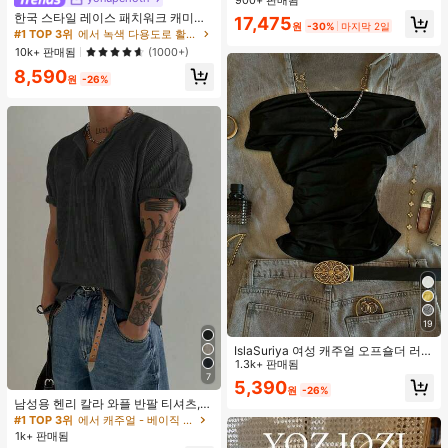
900+ 판매됨
쿨 걸즈를 위한 오토바이 스타일, 봄/
한국 스타일 레이스 패치워크 캐미솔
17,475
여름, 휴가, 여행, 2000년대 스타일에
원
-30%
마지막 2일
탱크 탑, Y2K 에스테틱, 스트리트웨어
#1 TOP 3위
에서 녹색 다용도로 활용 가능한 데일리 탑
적합
캐주얼 여름
10k+ 판매됨
(1000+)
8,590
원
-26%
19
IslaSuriya 여성 캐주얼 오프숄더 러치
핏 솔리드 블랙 티셔츠, 데일리 출퇴
1.3k+ 판매됨
7
근, 여름에 적합
5,390
원
-26%
남성용 헨리 칼라 와플 반팔 티셔츠,
가볍고 통기성이 좋은 기본 티, 미국
#1 TOP 3위
에서 캐주얼 - 베이직 남성 상의
미니멀리스트 스타일, 모든 계절에 적
1k+ 판매됨
합