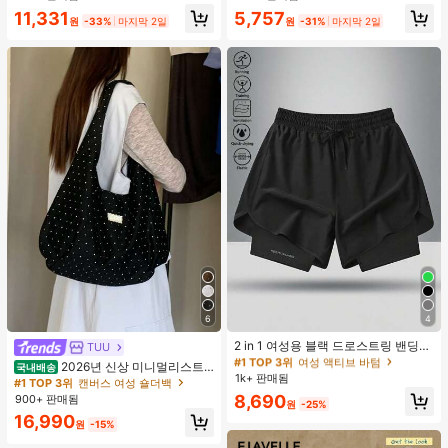
합, 여름 휴가. 해변, 음악 축제 및 여름
11,331
5,757
휴가에 완벽, 90년대
원
-33%
마지막 2일
원
-31%
마지막 2일
#1 TOP 3위
여성 액티브 바텀
6
4
높은 재방문 고객
2 in 1 여성용 블랙 드로스트링 밴딩
TUU
#1 TOP 3위
#1 TOP 3위
여성 액티브 바텀
여성 액티브 바텀
허리 곡선 밑단 캐주얼 러닝 트레이닝
2026년 신상 미니멀리스트
국내배송
높은 재방문 고객
높은 재방문 고객
운동 반바지
1k+ 판매됨
도트 캔버스 토트백, 대용량 캐주얼 다
#1 TOP 3위
캔버스 여성 숄더백
#1 TOP 3위
여성 액티브 바텀
용도 통근 숄더 핸드백
8,690
900+ 판매됨
원
-25%
높은 재방문 고객
16,990
원
-15%