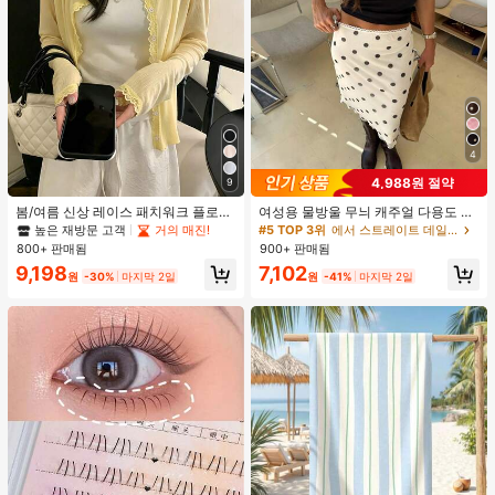
4
4,988원 절약
9
봄/여름 신상 레이스 패치워크 플로럴
여성용 물방울 무늬 캐주얼 다용도 데
트림 소프트 니트 가디건 경량 재킷 탑
이트 & 외출 A라인 스커트 봄
높은 재방문 고객
거의 매진!
#5 TOP 3위
에서 스트레이트 데일리 스커트
여성용, 코티지코어 옐로우
800+ 판매됨
900+ 판매됨
9,198
7,102
원
-30%
마지막 2일
원
-41%
마지막 2일