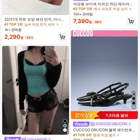
높은 재방문 고객
여성용 브이넥 자외선 차단 레이어링
다용도 긴팔 티셔츠 탑, 봄/여름 핑크
#3 TOP 3위
#3 TOP 3위
에서 새로운 여성 상의
에서 새로운 여성 상의
#1 TOP 3위
실버 여성 반지 세트
높은 재방문 고객
높은 재방문 고객
100+ 판매됨
거의 매진!
22/21개 하트 모양 패션 반지, 미니멀
#3 TOP 3위
에서 새로운 여성 상의
7,390
원
-26%
리스트 크리스탈 임베디드 보헤미안
#1 TOP 3위
#1 TOP 3위
실버 여성 반지 세트
실버 여성 반지 세트
높은 재방문 고객
기하학 반지 세트, 발렌타인데이, 어머
1k+ 판매됨
거의 매진!
거의 매진!
니날 선물
#1 TOP 3위
실버 여성 반지 세트
2,290
원
-23%
거의 매진!
19
7,315원 절약
CUCCOO GRLICON
CUCCOO GRLICON 블랙 페이턴트
가죽 뾰족한 토 메탈 크리스크로스 스
#1 TOP 3위
평원 여성 펌프
트랩 더블 버클 장식 키튼 힐 뮬 슈즈,
yohuperloth