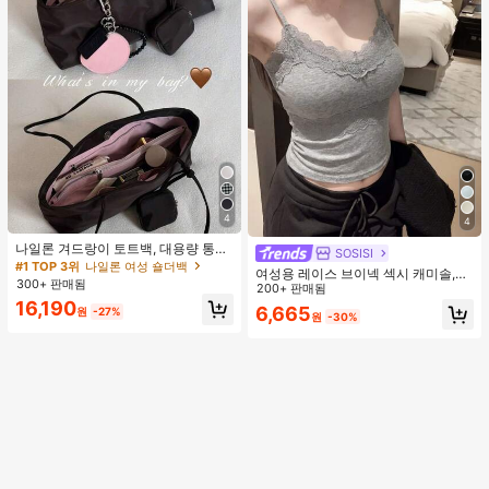
4
4
나일론 겨드랑이 토트백, 대용량 통근
SOSISI
숄더백, 작은 메이크업 백 포함, 펜던
#1 TOP 3위
나일론 여성 숄더백
여성용 레이스 브이넥 섹시 캐미솔,
트 미포함, 가벼운 일상 핸드백 (펜던
300+ 판매됨
봄/여름, 패딩, 할로우 아웃, 피티드, 슬
200+ 판매됨
트 미포함)
림, 레이어링 탑 캐주얼
16,190
6,665
원
-27%
원
-30%