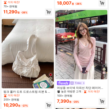
A라인 미니 스커트, 여름 디자인 감각
18,007
거의 매진!
거의 매진!
원
-26%
- 영감받은 캐주얼 다용도 스커트 휴
70+ 판매됨
#9 TOP 3위
편안한 여성 스커트
가 화이트
거의 매진!
11,290
원
-26%
6
#2 TOP 3위
에서 새로운 여성 상의
#1 TOP 3위
에서 흰색 여성 숄더백
높은 재방문 고객
거의 매진!
Tinkc
27
거의 매진!
#2 TOP 3위
#2 TOP 3위
에서 새로운 여성 상의
에서 새로운 여성 상의
여성용 브이넥 자외선 차단 레이어링
다용도 긴팔 티셔츠 탑, 봄/여름 핑크
#1 TOP 3위
#1 TOP 3위
에서 흰색 여성 숄더백
에서 흰색 여성 숄더백
핑크 폴카 도트 드로스트링 리본 & 러
높은 재방문 고객
높은 재방문 고객
거의 매진!
거의 매진!
플 구름 장식 숄더백, 여성용 대용량
거의 매진!
거의 매진!
100+ 판매됨
#2 TOP 3위
에서 새로운 여성 상의
크로스바디 백
200+ 판매됨
#1 TOP 3위
에서 흰색 여성 숄더백
높은 재방문 고객
거의 매진!
7,390
원
-25%
거의 매진!
10,290
원
-27%