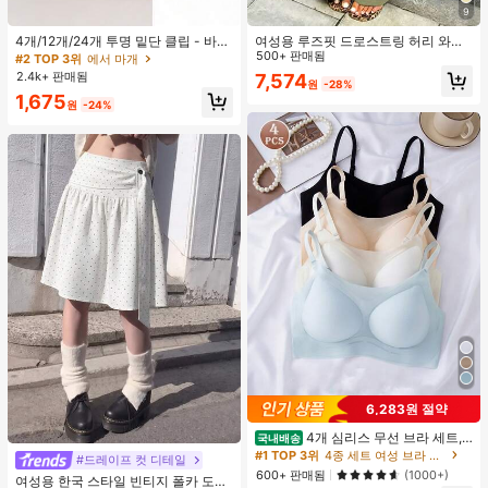
9
4개/12개/24개 투명 밑단 클립 - 바지
여성용 루즈핏 드로스트링 허리 와이
밑단 끌림 방지를 위한 심리스 무봉제
드 레그 팬츠, 가벼운 통기성 캐주얼
500+ 판매됨
#2 TOP 3위
에서 마개
조절기, 의류 수선 및 깔끔한 바지 길
바지, 밀리터리 그린, 여름 봄, 보헤미
2.4k+ 판매됨
7,574
원
-28%
이 맞춤을 위한 숨겨진 밑단 조절 클립
안 시크
1,675
(랜덤 색상)
원
-24%
6,283원 절약
4개 심리스 무선 브라 세트,
국내배송
#9 TOP 3위
편안한 여성 스커트
작은 가슴 보정, 초박형 통기성 아이스
#1 TOP 3위
4종 세트 여성 브라 & 브랄렛
거의 매진!
#드레이프 컷 디테일
실크 섹시 편안한 백리스 란제리 브라,
600+ 판매됨
(1000+)
#9 TOP 3위
#9 TOP 3위
편안한 여성 스커트
편안한 여성 스커트
여성용 한국 스타일 빈티지 폴카 도트
조절 가능