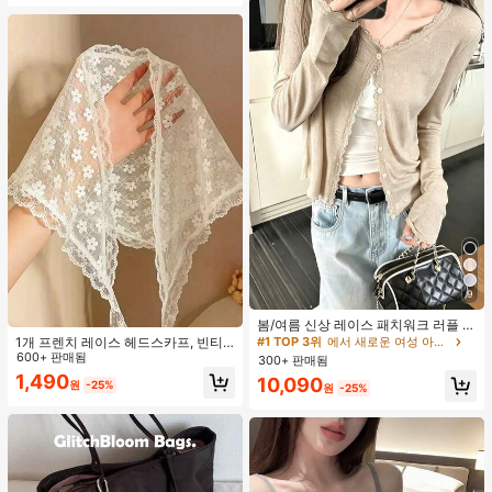
9
#1 TOP 3위
에서 새로운 여성 아우터웨어
높은 재방문 고객
거의 매진!
봄/여름 신상 레이스 패치워크 러플 소
프트 니트 가디건 경량 자외선 차단 재
1개 프렌치 레이스 헤드스카프, 빈티
#1 TOP 3위
#1 TOP 3위
에서 새로운 여성 아우터웨어
에서 새로운 여성 아우터웨어
킷 탑 여성용
지 전원풍 화이트 스위트 헤어 액세서
600+ 판매됨
300+ 판매됨
높은 재방문 고객
높은 재방문 고객
거의 매진!
거의 매진!
리, 야외 장식에 적합한 빈티지 폴리에
1,490
#1 TOP 3위
에서 새로운 여성 아우터웨어
10,090
원
-25%
스터 섬유 휴가 스카프 여름 헤어밴드
원
-25%
높은 재방문 고객
거의 매진!
비치 스카프 바캉스 반다나, 미적