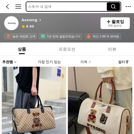
스토어 내 검색
Aoxiong
팔로잉
900 팔로워
4.90
높은 재방문 고객
1년 전에 설립되었습니다.
최근 2.8K개 판매됨
상품
프로모션
리뷰
추천템
가장 인기 있는
가격
필터