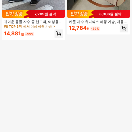
7,209원 절약
8,306원 절약
귀여운 동물 자수 곰 핸드백, 여성용
카툰 자수 유니섹스 여행 가방, 대용량
대용량 여행 토트백, 더플백, 여행, 항
통근 토트백, 동물 크로스바디백, 임산
#8 TOP 3위
에서 여성 여행 가방
12,784
원
-39%
공 수하물 가방, 젖은 & 마른 분리, 휴
부 가방, 곰 디자인 학생 경량 핸드백,
14,881
대용
다기능 짐 가방, 브라운 컬러 수트케이
원
-33%
스 졸업 가방 학교 용품