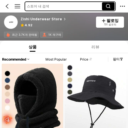
스토어 내 검색
Zishi Underwear Store
팔로잉
791 팔로워
4.92
최근 3.7K개 판매됨
1K 재구매
상품
리뷰
필터
Recommended
Most Popular
Price