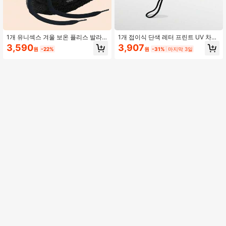
1개 유니섹스 겨울 보온 플리스 발라
1개 접이식 단색 레터 프린트 UV 차단
클라바 풀오버 모자 페이스마스크 포
오버사이즈 챙 남성용 선캡, 여름 야외
3,590
3,907
원
-22%
원
-31%
마지막 3일
함, 3in1 다기능 남성/여성 모자, 방풍
스포츠 피셔맨 캡
보온 써멀 안감 넥커버