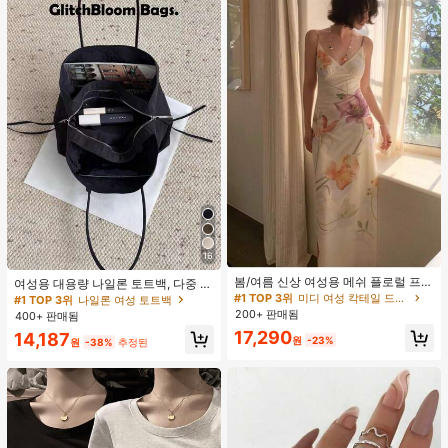
16
#1 TOP 3위
미디 여성 칵테일 드레스
재고 1개 남음
봄/여름 신상 여성용 메쉬 플로럴 프린
여성용 대용량 나일론 토트백, 다중 지
트 드레스, 브이넥, 휴가 스타일, 섹시
퍼 포켓, 방수 숄더 핸드백, 사무실 노
#1 TOP 3위
#1 TOP 3위
미디 여성 칵테일 드레스
미디 여성 칵테일 드레스
#1 TOP 3위
나일론 여성 토트백
한 비치 파티 댄스 드레스, 스파게티
트북, 일상 출퇴근, 쇼핑에 적합
200+ 판매됨
재고 1개 남음
재고 1개 남음
400+ 판매됨
스트랩 웨딩 가을
#1 TOP 3위
미디 여성 칵테일 드레스
17,290
14,187
원
-23%
원
-38%
추정된
재고 1개 남음