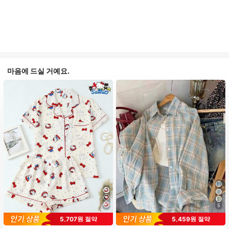
마음에 드실 거예요.
5
#1 TOP 3위
프라이드 월 여성 파자마 세트
5,707원 절약
5,459원 절약
높은 재방문 고객
거의 매진!