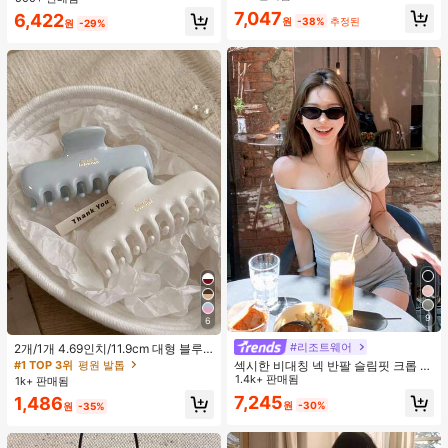
지 베이비돌 잠옷 세트 투피스 나이트
맨틱 휴가 스타일 여성용 캐미 탱크 탑
7,047
거의 매진!
6,422
세트 섹시 잠옷 세트 여성용 잠옷 롬퍼
원
-38%
추정된
원
-29%
투피스 잠옷 세트 여성용 잠옷 세트 도
트 잠옷 세트 잠옷 반바지 세트 투피스
잠옷 세트 여성용 여름 세트 도트 반바
지 세트 여성용 잠옷 세트 반바지 잠옷
세트 여성용 투피스 여름 라운지 세트
9
6
#리조트웨어
2개/1개 4.69인치/11.9cm 대형 블루
& 화이트 1피스 플라스틱 헤어 클로
#1 TOP 3위
평원 발톱
섹시한 비대칭 넥 반팔 슬림핏 크롭 탑
클립, 데일리 웨어, 캐주얼, 파티, 출퇴
화이트 여름
1.4k+ 판매됨
1k+ 판매됨
근, 휴가, 헤어스타일링, 메이크업, 의
7,245
1,486
상 매칭 비치 헤어 클립 바캉스 헤어
원
-30%
원
-35%
클러치에 적합한 세련되고 다재다능
하며 우아하고 미니멀한 단색 헤어 액
세서리