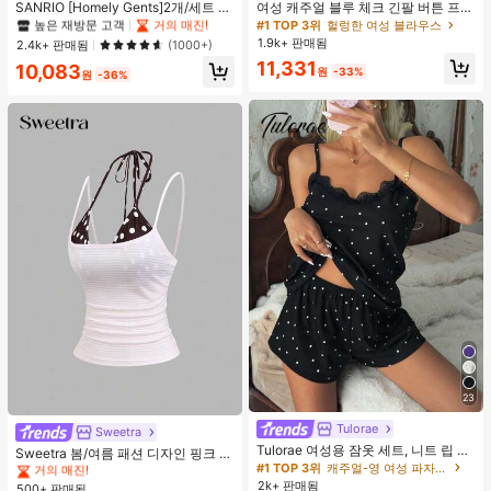
#1 TOP 3위
#1 TOP 3위
프라이드 월 여성 파자마 세트
프라이드 월 여성 파자마 세트
SANRIO [Homely Gents]2개/세트 여
여성 캐주얼 블루 체크 긴팔 버튼 프론
성 프린트 라펠 반팔 버튼 포켓 상의
트 폴리에스터 셔츠, 레귤러 핏, 봄 의
높은 재방문 고객
높은 재방문 고객
거의 매진!
거의 매진!
#1 TOP 3위
헐렁한 여성 블라우스
및 보우 반바지 잠옷 세트, 캐주얼 홈
류, 편안한 스타일
1.9k+ 판매됨
#1 TOP 3위
프라이드 월 여성 파자마 세트
2.4k+ 판매됨
(1000+)
웨어, 봄/여름에 적합
높은 재방문 고객
거의 매진!
11,331
10,083
원
-33%
원
-36%
23
#4 TOP 3위
에서 쁘띠 스타일 여성 상의, 블라우스 & 티
Tulorae
거의 매진!
Sweetra
Tulorae 여성용 잠옷 세트, 니트 립 원
#4 TOP 3위
#4 TOP 3위
에서 쁘띠 스타일 여성 상의, 블라우스 & 티
에서 쁘띠 스타일 여성 상의, 블라우스 & 티
Sweetra 봄/여름 패션 디자인 핑크 스
단, 하트 프린트 대비 레이스 트림, 로
#1 TOP 3위
캐주얼-영 여성 파자마 세트
트라이프 브라운 폴카 도트 스파게티
거의 매진!
거의 매진!
맨틱 달콤 귀여운 섹시 캐미솔 & 반바
스트랩 2 In 1 스위트 걸리시 비치 로
2k+ 판매됨
500+ 판매됨
#4 TOP 3위
에서 쁘띠 스타일 여성 상의, 블라우스 & 티