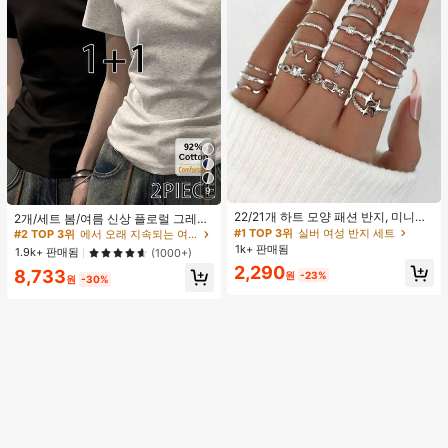
9
#1 TOP 3위
실버 여성 반지 세트
#2 TOP 3위
에서 오래 지속되는 여성 상의, 블라우스 & 티
거의 매진!
22/21개 하트 모양 패션 반지, 미니멀
높은 재방문 고객
2개/세트 봄/여름 신상 플로럴 그레이
리스트 크리스탈 임베디드 보헤미안
+ 블랙 반팔 티셔츠, 여성 슬림핏 솔리
#1 TOP 3위
#1 TOP 3위
실버 여성 반지 세트
실버 여성 반지 세트
#2 TOP 3위
#2 TOP 3위
에서 오래 지속되는 여성 상의, 블라우스 & 티
에서 오래 지속되는 여성 상의, 블라우스 & 티
기하학 반지 세트, 발렌타인데이, 어머
드 컬러 언더셔츠 캐주얼
1k+ 판매됨
거의 매진!
거의 매진!
높은 재방문 고객
높은 재방문 고객
1.9k+ 판매됨
(1000+)
니날 선물
#1 TOP 3위
실버 여성 반지 세트
2,290
#2 TOP 3위
에서 오래 지속되는 여성 상의, 블라우스 & 티
8,733
원
-23%
원
-30%
거의 매진!
높은 재방문 고객