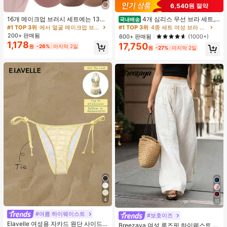
6,540원 절약
16개 메이크업 브러시 세트에는 13개
4개 심리스 무선 브라 세트,
국내배송
메이크업 브러시, 1개 눈물 모양 메이
작은 가슴 보정, 초박형 통기성 아이스
#1 TOP 3위
에서 얼굴 메이크업 브러시 세트
#1 TOP 3위
4종 세트 여성 브라 & 브랄렛
크업 스펀지, 1개 둥근 쿠션 파우더 브
실크 섹시 편안한 백리스 란제리 브라,
200+ 판매됨
600+ 판매됨
(1000+)
러시, 1개 삼각형 메이크업 스펀지가
조절 가능
1,178
17,750
원
-26%
마지막 2일
포함되어 있습니다 - 클래식 세트. 부
원
-27%
마지막 2일
드럽고 피부 친화적인 합성 모로 만들
어졌습니다. 여성과 소녀에게 완벽하
며, 가을과 겨울에 이상적입니다.
4
11
#여름 하이웨이스트
#보호이즈
Elavelle 여성용 자카드 원단 사이드
Breezaya 여성 루즈핏 하이웨스트 와