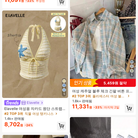
원
-33%
추정된
도, 편안한 원단 셔츠, 자신에게 입거
나 선물하기에 좋습니다
5
5,459원 절약
여성 캐주얼 블루 체크 긴팔 버튼 프론
5
트 폴리에스터 셔츠, 레귤러 핏, 봄 의
#2 TOP 3위
폴리에스터 여성 블라우스
류, 편안한 스타일
1.8k+ 판매됨
Elavelle
11,331
원
-33%
마지막 2일
Elavelle 여성용 자카드 원단 스트랩
불가사리 장식 홀터 탑, 봄/여름에 적
#2 TOP 3위
직물 여성 탱키니스
합 (탑만 포함, 반바지 미포함)
1.4k+ 판매됨
8,702
원
-24%