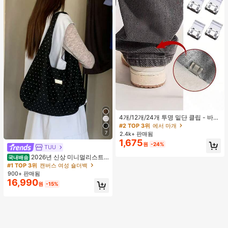
4개/12개/24개 투명 밑단 클립 - 바지
밑단 끌림 방지를 위한 심리스 무봉제
#2 TOP 3위
에서 마개
조절기, 의류 수선 및 깔끔한 바지 길
7
2.4k+ 판매됨
이 맞춤을 위한 숨겨진 밑단 조절 클립
1,675
원
-24%
(랜덤 색상)
TUU
2026년 신상 미니멀리스트
국내배송
도트 캔버스 토트백, 대용량 캐주얼 다
#1 TOP 3위
캔버스 여성 숄더백
용도 통근 숄더 핸드백
900+ 판매됨
16,990
원
-15%