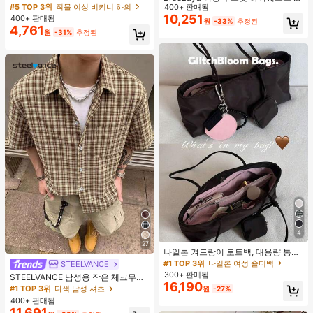
타이 비키니 하의, 봄/여름
#5 TOP 3위
직물 여성 비키니 하의
이드 레그 팬츠, 우아한 화이트 시크
400+ 판매됨
여름 휴가 홀리데이, 솔리드 컬러 다용
10,251
400+ 판매됨
원
-33%
추정된
도 캐주얼 일상 착용 비치 바지
4,761
원
-31%
추정된
4
27
나일론 겨드랑이 토트백, 대용량 통근
숄더백, 작은 메이크업 백 포함, 펜던
#1 TOP 3위
나일론 여성 숄더백
STEELVANCE
트 미포함, 가벼운 일상 핸드백 (펜던
300+ 판매됨
STEELVANCE 남성용 작은 체크무늬
트 미포함)
16,190
반팔 셔츠, 단일 포켓 클래식 스타일,
#1 TOP 3위
다색 남성 셔츠
원
-27%
격식 또는 캐주얼한 경우, 휴가, 식사,
400+ 판매됨
사무실, 캐주얼 홈웨어에 적합, 다용
11,691