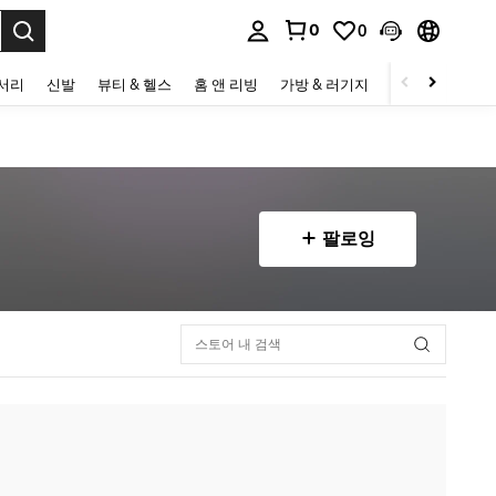
0
0
to select.
세서리
신발
뷰티 & 헬스
홈 앤 리빙
가방 & 러기지
스포츠 & 아웃
팔로잉