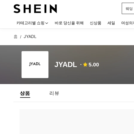
웨딩
Use up
카테고리별 쇼핑
바로 당신을 위해
신상품
세일
여성의
홈
JYADL
/
JYADL
5.00
상품
리뷰