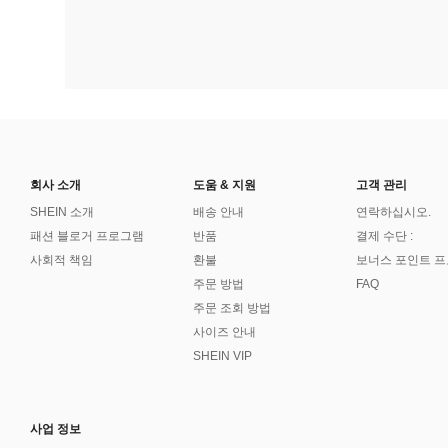
회사 소개
도움 & 지원
고객 관리
SHEIN 소개
배송 안내
연락하십시오.
패션 블로거 프로그램
반품
결제 수단 :
사회적 책임
환불
보너스 포인트 
주문 방법
FAQ
주문 조회 방법
사이즈 안내
SHEIN VIP
사업 정보