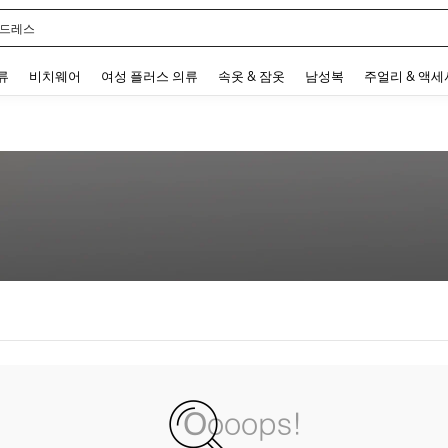
 드레스
 and down arrow keys to navigate search 최근 검색어 and 검색 후 발견. Press Enter 
류
비치웨어
여성 플러스 의류
속옷 & 잠옷
남성복
주얼리 & 액