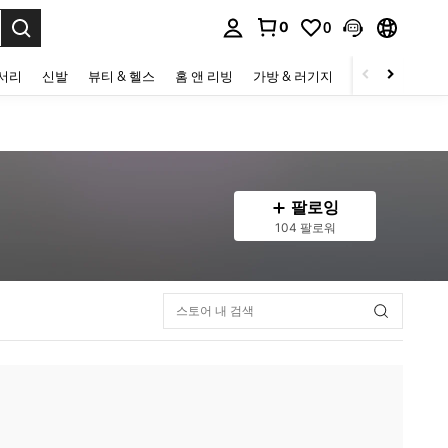
0
0
to select.
세서리
신발
뷰티 & 헬스
홈 앤 리빙
가방 & 러기지
스포츠 & 아웃
팔로잉
104 팔로워