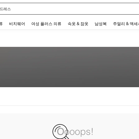
 드레스
 and down arrow keys to navigate search 최근 검색어 and 검색 후 발견. Press Enter 
류
비치웨어
여성 플러스 의류
속옷 & 잠옷
남성복
주얼리 & 액