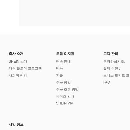
회사 소개
도움 & 지원
고객 관리
SHEIN 소개
배송 안내
연락하십시오.
패션 블로거 프로그램
반품
결제 수단 :
사회적 책임
환불
보너스 포인트 
주문 방법
FAQ
주문 조회 방법
사이즈 안내
SHEIN VIP
사업 정보