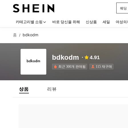
웨딩
Use up
카테고리별 쇼핑
바로 당신을 위해
신상품
세일
여성의
홈
bdkodm
/
bdkodm
4.91
최근 300개 판매됨
115 재구매
상품
리뷰