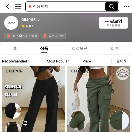
여성 바지
GILIPUR
팔로잉
17K 팔로워
4.87
최근 55K개 판매됨
30K 재구매
홈
상품
프로모션
리뷰
필터
Recommended
Most Popular
Price