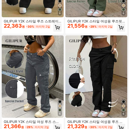
6
6
GILIPUR Y2K 스타일 루즈 스트레이
GILIPUR Y2K 스타일 여성용 루즈핏
22,363
21,556
트 레그 블랙 멀티 포켓 캐주얼 레트로
스트레이트 레그 아미 그린 멀티 포켓
원
-30%
마지막 2일
원
-29%
마지막 2일
우아한 와이드 레그 팬츠, 스트리트 패
캐주얼 빈티지 우아한 와이드 레그 팬
션 봄
츠 스트릿웨어
6
6
GILIPUR Y2K 스타일 여성 루즈 스트
GILIPUR Y2K 스타일 여성용 루즈 스
21,366
21,329
레이트 레그 배기 그레이 멀티 포켓 캐
트레이트 레그 블랙 멀티 포켓 캐주얼
원
-29%
마지막 2일
원
-30%
마지막 2일