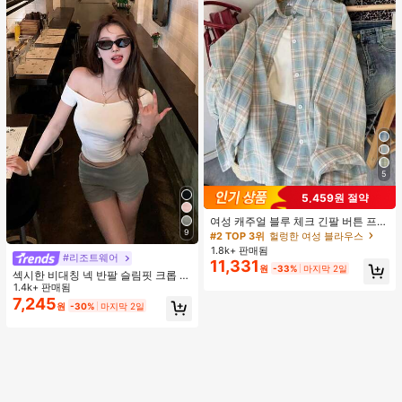
5
5,459원 절약
여성 캐주얼 블루 체크 긴팔 버튼 프론
트 폴리에스터 셔츠, 레귤러 핏, 봄 의
9
#2 TOP 3위
헐렁한 여성 블라우스
류, 편안한 스타일
1.8k+ 판매됨
#리조트웨어
11,331
원
-33%
마지막 2일
섹시한 비대칭 넥 반팔 슬림핏 크롭 탑
화이트 여름
1.4k+ 판매됨
7,245
원
-30%
마지막 2일