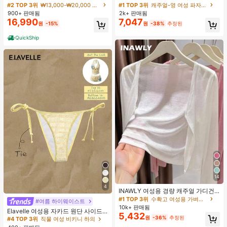
스 토트백, 대용량 캐주얼 다용도 통근
단, 하트 프린트 대비 레이스 트림, 로
#2 TOP 3위
₩13,000-₩20,000 여성 숄더백
#1 TOP 3위
캐주얼-영 여성 파자마 세트
숄더 핸드백
맨틱 달콤 귀여운 섹시 캐미솔 & 반바
900+ 판매됨
2k+ 판매됨
지 베이비돌 잠옷 세트 투피스 나이트
16,990
7,047
원
-15%
원
-38%
추정된
세트 섹시 잠옷 세트 여성용 잠옷 롬퍼
투피스 잠옷 세트 여성용 잠옷 세트 도
QuickShip
트 잠옷 세트 잠옷 반바지 세트 투피스
잠옷 세트 여성용 여름 세트 도트 반바
지 세트 여성용 잠옷 세트 반바지 잠옷
세트 여성용 투피스 여름 라운지 세트
14
4
INAWLY 여성용 경량 캐주얼 가디건,
여름
#1 TOP 3위
수확고 여성용 가벼운 카디건
#여름 하이웨이스트
10k+ 판매됨
Elavelle 여성용 자카드 원단 사이드
5,432
타이 비키니 하의, 봄/여름
원
-36%
추정된
#4 TOP 3위
직물 여성 비키니 하의