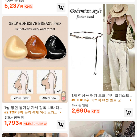
400+ 판매됨
5,237
원
-24%
#1 TOP 3위
기하학 여성 벨트 및 벨트 액세서리
거의 매진!
1개 여성용 허리 로프, 미니멀리스트
보헤미안 패션 매듭 허리 벨트, 드레
#1 TOP 3위
#1 TOP 3위
기하학 여성 벨트 및 벨트 액세서리
기하학 여성 벨트 및 벨트 액세서리
#2 TOP 3위
음악 축제 여성 브라 액세서리
스, 캐주얼 팬츠와 함께 일상 착용에
1k+ 판매됨
거의 매진!
거의 매진!
거의 매진!
1쌍 양면 통기성 자체 접착 브라 패드,
적합한 장식용 허리 액세서리
2,690
#1 TOP 3위
기하학 여성 벨트 및 벨트 액세서리
두꺼워진 삼각형 푸쉬업 디자인, 재사
원
-21%
#2 TOP 3위
#2 TOP 3위
음악 축제 여성 브라 액세서리
음악 축제 여성 브라 액세서리
용 가능, 보이지 않는 비키니 브라 삽
거의 매진!
3.1k+ 판매됨
거의 매진!
거의 매진!
입물, 수영에 적합
1,793
#2 TOP 3위
음악 축제 여성 브라 액세서리
원
-42%
마지막 날
거의 매진!