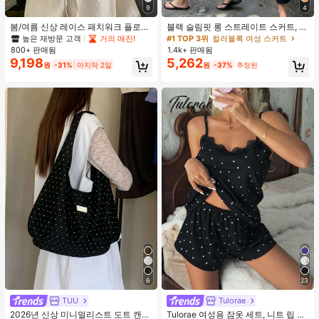
9
4
봄/여름 신상 레이스 패치워크 플로럴
블랙 슬림핏 롱 스트레이트 스커트, 여
트림 소프트 니트 가디건 경량 재킷 탑
성 패션 폴리에스터 캐주얼 파티 스커
높은 재방문 고객
거의 매진!
#1 TOP 3위
컬러블록 여성 스커트
여성용, 코티지코어 옐로우
트, 다용도 및 귀여운, 일상 착용에 적
800+ 판매됨
1.4k+ 판매됨
합, 여름 휴가. 해변, 음악 축제 및 여름
9,198
5,262
원
-31%
마지막 2일
원
-37%
추정된
휴가에 완벽, 90년대
6
23
TUU
Tulorae
2026년 신상 미니멀리스트 도트 캔버
Tulorae 여성용 잠옷 세트, 니트 립 원