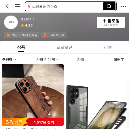
스탠드폰 케이스
패션 폰 케이스
SZGC
팔로잉
1.6K 팔로워
4.93
최근 6.7K개 판매됨
3.5K 재구매
상품
프로모션
리뷰
추천템
가장 인기 있는
가격
필터
1,517원 절약