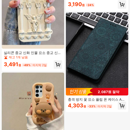
도 전신 보호 케이스 아이폰 15 14 13
3,190
원
-24%
12 11 프로 맥스 플러스 X Xs Xr / 갤럭
시 S25 S24 S23 S22 S21 S20 울트
라 플러스 FE 통합 스크린 및 후면 커
버 투명 양면 보호 방수 낙하 방지 스
크래치 방지 전문가용 사무실
실리콘 종교 신화 인물 요소 종교 신화
천사 요소 유럽 스타일 3D 천사 입체
재고 1개 남음
충격 방지 휴대폰 케이스 소프트 쉘 삼
3,491
성 갤럭시 S24 울트라 S23 울트라 15
원
-49%
마지막 2일
15 프로 15 프로 맥스 부활절 선물 파
티 국제 버전 국내 버전 아님 생일
2,087원 절약
충격 방지 꽃 요소 플립 폰 케이스 App
le 보헤미안 Chic 호환 가능 Iphone 1
4,303
원
-33%
마지막 2일
6 꽃 패턴 만다라 엠보싱 폰 케이스 국
제 버전 국내 버전 아님 봄