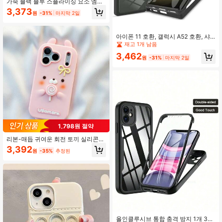
가죽 블랙 블루 스플라이싱 요소 엠보
싱 PU 가죽 휴대폰 보호 케이스 블랙/
3,373
원
-31%
마지막 2일
젠틀맨 블루/퍼플/클래식 브라운/그린
삼성 보호 케이스 호환 아이폰 15 14 1
3 12 11 프로 맥스 플러스 X Xs Xr 갤
럭시 S25 S24 S23 S22 S21 S20 울
아이폰 11 호환, 갤럭시 A52 호환, 샤
트라/S25 S24 S23 S22 S21 S20 플
오미 호환, 홍미 노트 11 호환, 국제 버
재고 1개 남음
러스/S25 S24 S23 S22 S21 S20 FE
전, 국내 버전 아님
3,462
애플 시리즈 충격 방지 보호 케이스 봄
원
-31%
마지막 2일
기념일 선물, 국제 버전, 국내 버전 아
님
1,798원 절약
리본-매듭 귀여운 회전 토끼 실리콘
폰 케이스, 아이폰 17/16 Pro/15/14 P
3,392
원
-35%
추정된
M/13/12/11/XS Max/8 Plus/7/6S 호
환, 또한 , Honor 폰에도 적합
올인클루시브 통합 충격 방지 1개 360