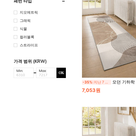
패턴 타입
지오메트릭
그래픽
식물
컬러블록
스트라이프
가격 범위 (KRW)
Min:
Max:
OK
모던 기하학 추상 라인 러너 러그, 미끄럼 방지 젤리 백킹 세탁 가능 
-35%
지난 7 시간
7,053원