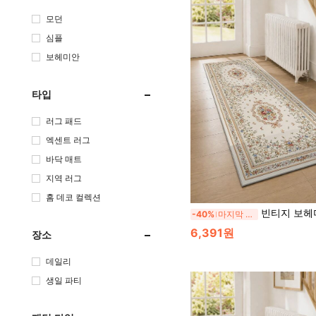
모던
심플
보헤미안
타입
러그 패드
엑센트 러그
바닥 매트
지역 러그
홈 데코 컬렉션
빈티지 보헤미안 플로럴 러너 러그, 미끄럼 방지 젤리 백킹 세탁 가능 복
-40%
마지막 2일
6,391원
장소
데일리
생일 파티