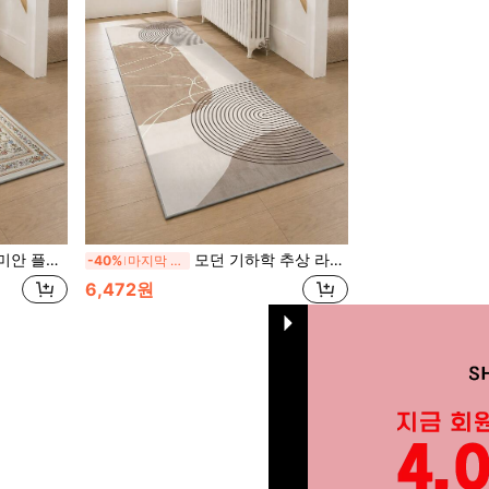
도 주방 현관 & 세탁실 침대 옆 긴 카펫
모던 기하학 추상 라인 러너 러그, 미끄럼 방지 젤리 백킹 세탁 가능한 복도 주방 현관 & 세탁실 침대 옆 긴 카펫
-40%
마지막 2일
6,472원
총 1 페이지
1