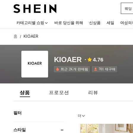
블랙
Use up
카테고리별 쇼핑
바로 당신을 위해
신상품
세일
여성의
홈
KIOAER
/
KIOAER
4.76
최근 2K개 판매됨
701 재구매
상품
프로모션
리뷰
필터
더
스타일