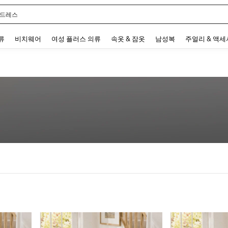
 드레스
 and down arrow keys to navigate search 최근 검색어 and 검색 후 발견. Press Enter 
류
비치웨어
여성 플러스 의류
속옷 & 잠옷
남성복
주얼리 & 액