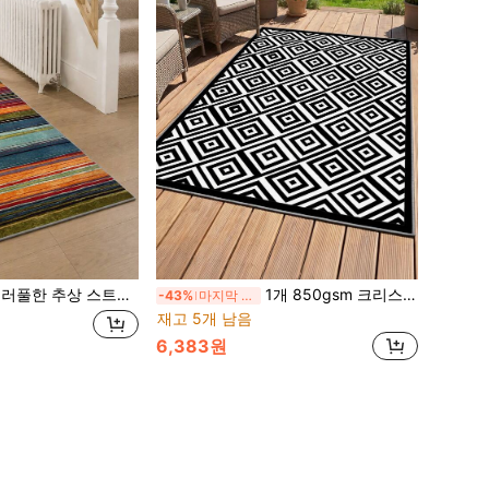
 스트라이프 러너 러그, 업그레이드된 미끄럼 방지 젤리 백킹 세탁 가능한 복도 주방 현관 & 세탁실 침대 옆 긴 카펫
1개 850gsm 크리스탈 벨벳 러그, 미끄럼 방지 실내외 카펫, 정원, 안뜰, 현관, 출입구, 데크, 발코니, 뒷마당, 가정 장식용 부드러운 바닥 매트
-43%
마지막 2일
재고 5개 남음
6,383원