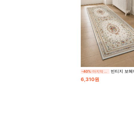
빈티지 보헤미안 플로럴 러너 러그, 미끄럼 방지 젤리 백킹 세탁 가능한 복
-40%
마지막 2일
6,310원