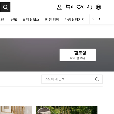
0
0
to select.
세서리
신발
뷰티 & 헬스
홈 앤 리빙
가방 & 러기지
스포츠 & 아웃
팔로잉
687 팔로워