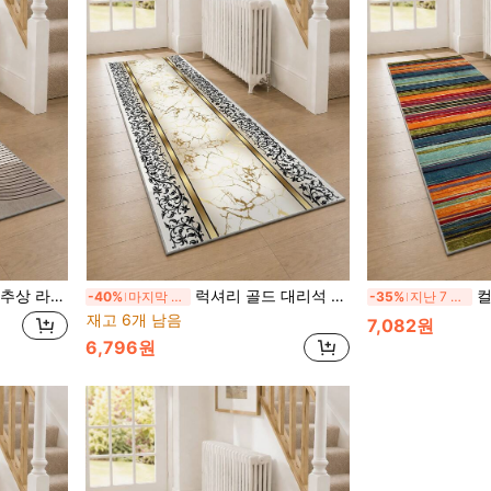
복도 주방 현관 & 세탁실 침대 옆 긴 카펫
럭셔리 골드 대리석 러너 러그, 업그레이드된 미끄럼 방지 젤리 베이스 세탁 가능한 복도 주방 현관 & 세탁실 침대 옆 긴 카펫
컬러풀한 추상
-40%
마지막 2일
-35%
지난 7 시간
재고 6개 남음
7,082원
6,796원