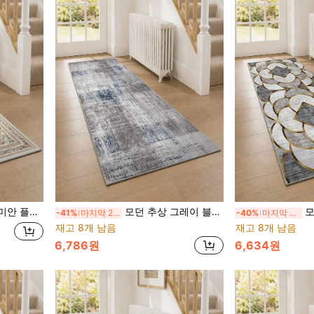
도 주방 현관 & 세탁실 침대 옆 긴 카펫
모던 추상 그레이 블루 롱 러너 러그, 미끄럼 방지 젤리 백킹, 기계 세탁 가능, 복도, 주방, 현관, 세탁실 및 침대 옆에 적합
모던 그레이
-41%
마지막 2일
-40%
마지막 2일
재고 8개 남음
재고 8개 남음
6,786원
6,634원