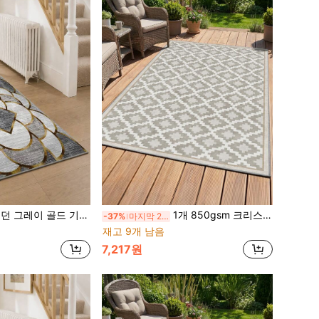
 골드 기하 러너 러그, 미끄럼 방지 젤리 백킹 세탁 가능 복도 주방 현관 & 세탁실 침대 옆 긴 카펫
1개 850gsm 크리스탈 벨벳 러그, 미끄럼 방지 실내외 카펫, 정원, 안뜰, 현관, 출입구, 데크, 발코니, 뒷마당, 가정 장식용 소프트 밑창 매트
-37%
마지막 2일
재고 9개 남음
7,217원