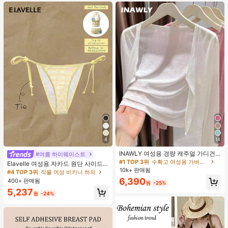
트 잠옷 세트 잠옷 반바지 세트 투피스
잠옷 세트 여성용 여름 세트 도트 반바
지 세트 여성용 잠옷 세트 반바지 잠옷
세트 여성용 투피스 여름 라운지 세트
4
14
INAWLY 여성용 경량 캐주얼 가디건,
#여름 하이웨이스트
여름
#1 TOP 3위
수확고 여성용 가벼운 카디건
Elavelle 여성용 자카드 원단 사이드
10k+ 판매됨
타이 비키니 하의, 봄/여름
#4 TOP 3위
직물 여성 비키니 하의
6,390
400+ 판매됨
원
-25%
5,237
원
-24%