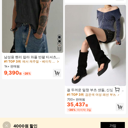
거의 매진!
7
남성용 헨리 칼라 와플 반팔 티셔츠,
가볍고 통기성이 좋은 기본 티, 미국
#1 TOP 3위
에서 캐주얼 - 베이직 남성 상의
미니멀리스트 스타일, 모든 계절에 적
1k+ 판매됨
합
9,390
원
-26%
#1 TOP 3위
검은색 여성 패션 부츠
1
거의 매진!
걸 두꺼운 밑창 부츠 샌들, 신상품 여
1
름 키높이 롱 샤프트 니치 섹시 팝 걸
#1 TOP 3위
#1 TOP 3위
검은색 여성 패션 부츠
검은색 여성 패션 부츠
끈 레트로 스트리트 스타일 앵클 부츠
700+ 판매됨
거의 매진!
거의 매진!
35,437
#1 TOP 3위
검은색 여성 패션 부츠
원
거의 매진!
-36%
마지막 3일
4000원 할인
가입