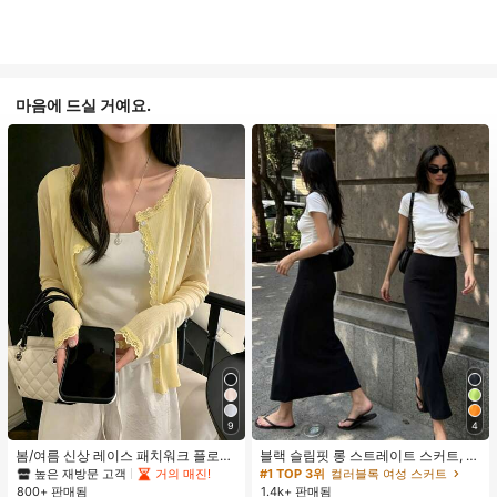
마음에 드실 거예요.
9
4
봄/여름 신상 레이스 패치워크 플로럴
블랙 슬림핏 롱 스트레이트 스커트, 여
트림 소프트 니트 가디건 경량 재킷 탑
성 패션 폴리에스터 캐주얼 파티 스커
높은 재방문 고객
거의 매진!
#1 TOP 3위
컬러블록 여성 스커트
여성용, 코티지코어 옐로우
트, 다용도 및 귀여운, 일상 착용에 적
800+ 판매됨
1.4k+ 판매됨