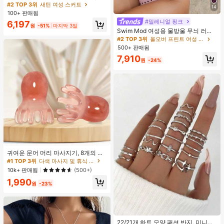
성용 캐주얼 숏 랩 스커트, 신축성 없
#2 TOP 3위
#2 TOP 3위
새틴 여성 스커트
새틴 여성 스커트
14
는 원단으로 제작, 정교하고 우아한 여
100+ 판매됨
거의 매진!
거의 매진!
름 스타일을 완벽하게 연출
#밀레니얼 핑크
#2 TOP 3위
새틴 여성 스커트
6,197
원
-51%
마지막 3일
Swim Mod 여성용 물방울 무늬 러치
거의 매진!
드 홀터 탱크니 탑 및 트라이앵글 하의
#2 TOP 3위
올오버 프린트 여성 탱키니스
수영복 세트, 여름 휴가에 적합
500+ 판매됨
7,910
원
-24%
귀여운 문어 머리 마사지기, 8개의 촉
수, 머리 마사지기, 괄사 페이셜 도구,
#1 TOP 3위
다색 마사지 및 휴식 도구
머리 & 몸 이완, 독특한 마사지 포인
10k+ 판매됨
(500+)
트, 수동 딥 티슈 마사지 도구, 학교, 개
1,990
학, 여행, 여행 필수품, 가정 필수품, 스
원
-23%
파, 마사지 도구, 마사지
#1 TOP 3위
실버 여성 반지 세트
거의 매진!
22/21개 하트 모양 패션 반지, 미니멀