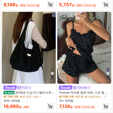
합, 여름 휴가. 해변, 음악 축제 및 여름
9,198
5,757
휴가에 완벽, 90년대
원
-31%
마지막 3일
원
-31%
마지막 3일
6
23
TUU
Tulorae
2026년 신상 미니멀리스트
Tulorae 여성용 잠옷 세트, 니트 립 원
국내배송
도트 캔버스 토트백, 대용량 캐주얼 다
단, 하트 프린트 대비 레이스 트림, 로
#1 TOP 3위
에서 모던 가방
#1 TOP 3위
캐주얼-영 여성 파자마 세트
용도 통근 숄더 핸드백
맨틱 달콤 귀여운 섹시 캐미솔 & 반바
900+ 판매됨
2k+ 판매됨
지 베이비돌 잠옷 세트 투피스 나이트
16,990
7,129
세트 섹시 잠옷 세트 여성용 잠옷 롬퍼
원
-15%
원
-37%
마지막 3일
투피스 잠옷 세트 여성용 잠옷 세트 도