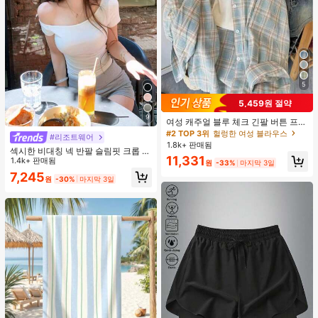
5
5,459원 절약
9
여성 캐주얼 블루 체크 긴팔 버튼 프론
트 폴리에스터 셔츠, 레귤러 핏, 봄 의
#2 TOP 3위
헐렁한 여성 블라우스
#리조트웨어
류, 편안한 스타일
1.8k+ 판매됨
섹시한 비대칭 넥 반팔 슬림핏 크롭 탑
11,331
화이트 여름
1.4k+ 판매됨
원
-33%
마지막 3일
7,245
원
-30%
마지막 3일