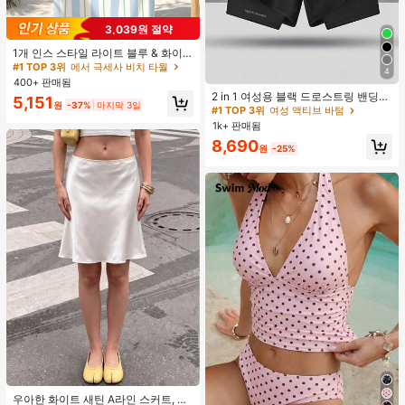
3,039원 절약
#1 TOP 3위
에서 극세사 비치 타월
거의 매진!
1개 인스 스타일 라이트 블루 & 화이
트 & 그린 스트라이프 비치 타월, 화이
#1 TOP 3위
#1 TOP 3위
에서 극세사 비치 타월
에서 극세사 비치 타월
4
트와 그린 세로 스트라이프 프린트가
#1 TOP 3위
여성 액티브 바텀
400+ 판매됨
거의 매진!
거의 매진!
있는 라이트 블루 배경, 신선한 섬 휴
높은 재방문 고객
2 in 1 여성용 블랙 드로스트링 밴딩
#1 TOP 3위
에서 극세사 비치 타월
5,151
가 분위기, 수영, 캠핑, 피트니스, 여름
원
-37%
마지막 3일
허리 곡선 밑단 캐주얼 러닝 트레이닝
#1 TOP 3위
#1 TOP 3위
여성 액티브 바텀
여성 액티브 바텀
거의 매진!
휴식, 욕실 장식, 야외 액세서리, 선물,
운동 반바지
1k+ 판매됨
높은 재방문 고객
높은 재방문 고객
수영장 부드러운 가구, 핸드 타월에 적
합
#1 TOP 3위
여성 액티브 바텀
8,690
원
-25%
높은 재방문 고객
#2 TOP 3위
새틴 여성 스커트
거의 매진!
우아한 화이트 새틴 A라인 스커트, 여