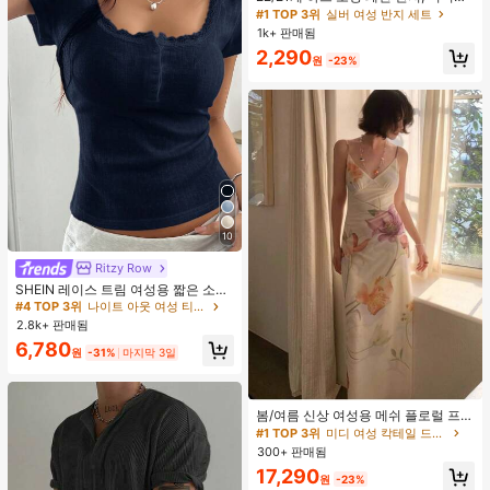
리스트 크리스탈 임베디드 보헤미안
#1 TOP 3위
#1 TOP 3위
실버 여성 반지 세트
실버 여성 반지 세트
기하학 반지 세트, 발렌타인데이, 어머
1k+ 판매됨
거의 매진!
거의 매진!
니날 선물
#1 TOP 3위
실버 여성 반지 세트
2,290
원
-23%
거의 매진!
10
Ritzy Row
SHEIN 레이스 트림 여성용 짧은 소매
티셔츠, 슬림핏 여름 새 3버튼 전면 반
#4 TOP 3위
나이트 아웃 여성 티셔츠
소매 탑
2.8k+ 판매됨
6,780
원
-31%
마지막 3일
#1 TOP 3위
미디 여성 칵테일 드레스
거의 매진!
봄/여름 신상 여성용 메쉬 플로럴 프린
트 드레스, 브이넥, 휴가 스타일, 섹시
#1 TOP 3위
#1 TOP 3위
미디 여성 칵테일 드레스
미디 여성 칵테일 드레스
한 비치 파티 댄스 드레스, 스파게티
300+ 판매됨
거의 매진!
거의 매진!
스트랩 웨딩 가을
#1 TOP 3위
미디 여성 칵테일 드레스
17,290
원
-23%